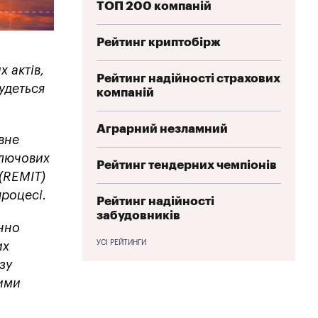
ТОП 200 компаній
Рейтинг криптобірж
 актів,
Рейтинг надійності страхових
удеться
компаній
Аграрний незламний
вне
ключових
Рейтинг тендерних чемпіонів
(REMIT)
процесі.
Рейтинг надійності
забудовників
інно
УСІ РЕЙТИНГИ
их
зу
кими