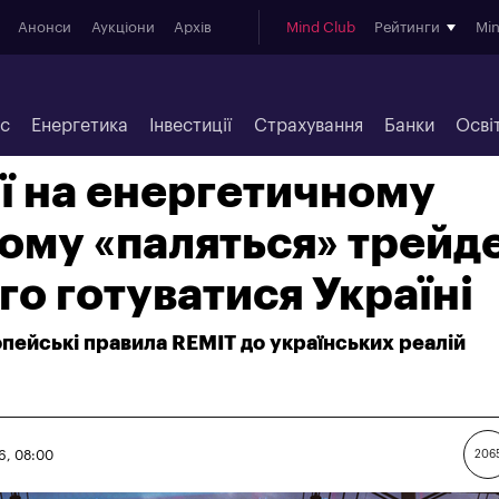
Анонси
Аукціони
Архів
Mind Club
Рейтинги
Mi
ес
Енергетика
Інвестиції
Страхування
Банки
Осві
ї на енергетичному
чому «паляться» трейд
ого готуватися Україні
пейські правила REMIT до українських реалій
6, 08:00
206