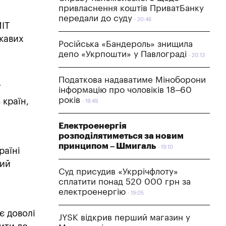
привласнення коштів ПриватБанку
передали до суду
20:46
MIT
ікавих
Російська «Бандероль» знищила
депо «Укрпошти» у Павлограді
20:13
Податкова надаватиме Міноборони
ї
інформацію про чоловіків 18–60
років
 країн,
19:49
Електроенергія
розподілятиметься за новим
принципом – Шмигаль
19:10
раїні
ший
Суд присудив «Укррічфлоту»
а
сплатити понад 520 000 грн за
електроенергію
19:05
є доволі
JYSK відкрив перший магазин у