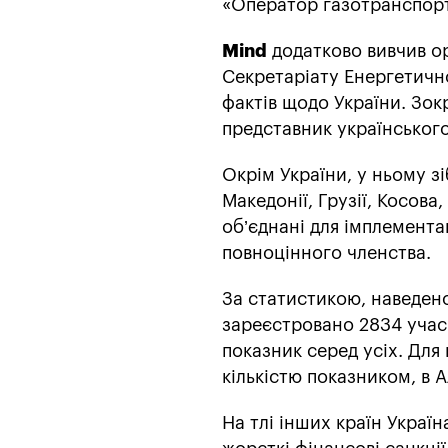
«Оператор газотранспорт
Mind
додатково вивчив ор
Секретаріату Енергетично
фактів щодо України. Зокр
представник українськог
Окрім України, у ньому зіб
Македонії, Грузії, Косова
об’єднані для імплемента
повноцінного членства.
За статистикою, наведено
зареєстровано 2834 учас
показник серед усіх. Для 
кількістю показником, в Ал
На тлі інших країн Україн