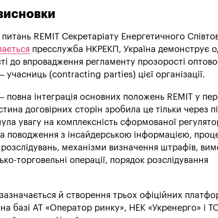
 висновки
з питань REMIT Секретаріату Енергетичного Співто
лається
пресслужба НКРЕКП, Україна демонструє о
сті до впровадження регламенту прозорості оптово
 учасниць (contracting parties) цієї організації.
– повна інтеграція основних положень REMIT у пе
стина договірних сторін зробила це тільки через п
нула увагу на комплексність сформованої регулято
ла поводження з інсайдерською інформацією, проц
 розслідувань, механізми визначення штрафів, вим
ько-торговельні операції, порядок розслідування
 зазначається й створення трьох офіційних платф
 на базі АТ «Оператор ринку», НЕК «Укренерго» і Т