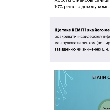
жорсткі фінансові санкці
10% річного доходу компа
Що таке REMIT і яка його ме
розкривати інсайдерську інф
маніпулювати ринком (пошир
завищенню чи зниженню цін. 