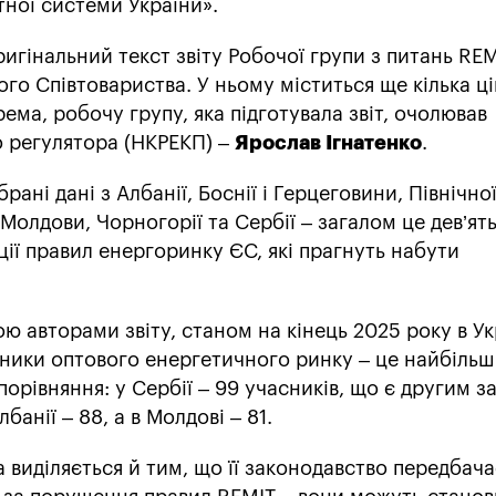
ної системи України».
игінальний текст звіту Робочої групи з питань RE
го Співтовариства. У ньому міститься ще кілька ц
ема, робочу групу, яка підготувала звіт, очолював
о регулятора (НКРЕКП) –
Ярослав Ігнатенко
.
рані дані з Албанії, Боснії і Герцеговини, Північно
, Молдови, Чорногорії та Сербії – загалом це дев’ять
ції правил енергоринку ЄС, які прагнуть набути
ю авторами звіту, станом на кінець 2025 року в Ук
ники оптового енергетичного ринку – це найбіль
порівняння: у Сербії – 99 учасників, що є другим з
банії – 88, а в Молдові – 81.
а виділяється й тим, що її законодавство передбача