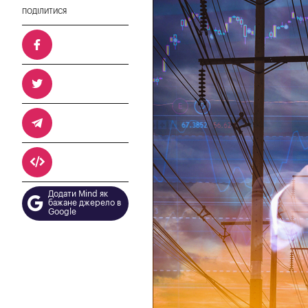
ПОДІЛИТИСЯ
Додати Mind як
бажане джерело в
Google