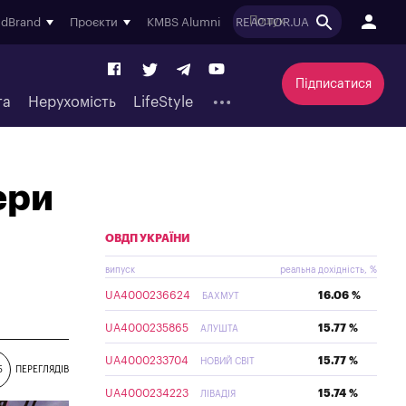
ndBrand
Проєкти
KMBS Alumni
REACTOR.UA
Підписатися
та
Нерухомість
LifeStyle
ери
ОВДП УКРАЇНИ
випуск
реальна дохідність, %
UA4000236624
16.06 %
БАХМУТ
UA4000235865
15.77 %
АЛУШТА
UA4000233704
15.77 %
НОВИЙ СВІТ
5
ПЕРЕГЛЯДІВ
UA4000234223
15.74 %
ЛІВАДІЯ