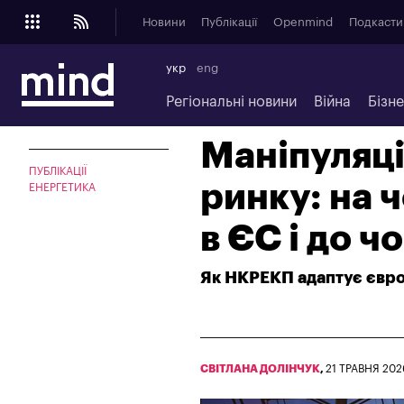
Новини
Публікації
Openmind
Подкасти
укр
eng
Регіональні новини
Війна
Бізн
Маніпуляці
ПУБЛІКАЦІЇ
ринку: на 
ЕНЕРГЕТИКА
в ЄС і до ч
Як НКРЕКП адаптує євро
СВІТЛАНА ДОЛІНЧУК
,
21 ТРАВНЯ 202