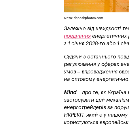
Фото: depositphotos.com
Залежно від швидкості тех
поєднання
енергетичних р
з 1 січня 2028-го або 1 сі
Судячи з останнього пові
регулювання у сферах ене
умов – впровадження євро
на оптовому енергетичном
Mind
– про те, як Україн
застосувати цей механізм
енерготрейдерів за поруш
НКРЕКП, який є у нашому 
користуються європейськ