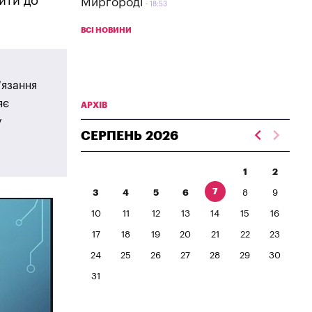
ити до
Миргороді
18:53
ВСІ НОВИНИ
’язання
яє
АРХІВ
у
СЕРПЕНЬ
2026
1
2
7
3
4
5
6
8
9
10
11
12
13
14
15
16
17
18
19
20
21
22
23
24
25
26
27
28
29
30
31