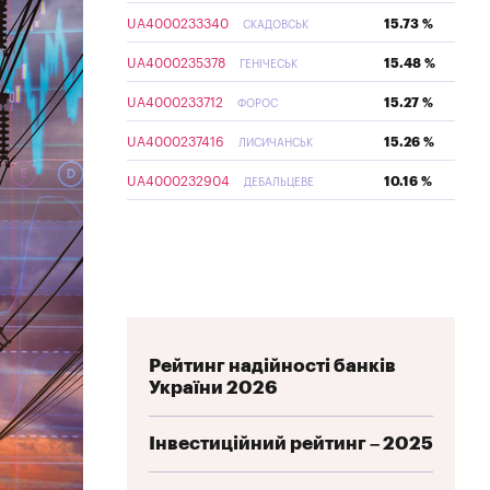
UA4000233340
15.73 %
СКАДОВСЬК
UA4000235378
15.48 %
ГЕНІЧЕСЬК
UA4000233712
15.27 %
ФОРОС
UA4000237416
15.26 %
ЛИСИЧАНСЬК
UA4000232904
10.16 %
ДЕБАЛЬЦЕВЕ
Рейтинг надійності банків
України 2026
Інвестиційний рейтинг – 2025