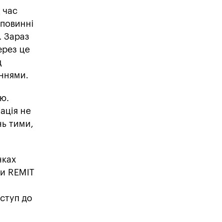
 час
 повинні
. Зараз
ерез це
д
еннями.
ю.
ація не
нь тими,
нках
ки REMIT
ступ до