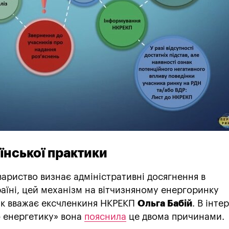
їнської практики
ариство визнає адміністративні досягнення в
аїні, цей механізм на вітчизняному енергоринку
ак вважає ексчленкиня НКРЕКП
Ольга Бабій
. В інте
 енергетику» вона
пояснила
це двома причинами.