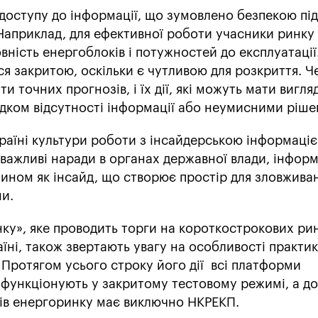
 доступу до інформації, що зумовлено безпекою під
Наприклад, для ефективної роботи учасники ринку
вність енергоблоків і потужностей до експлуатації
я закритою, оскільки є чутливою для розкриття. Ч
 точних прогнозів, і їх дії, які можуть мати вигля
лідком відсутності інформації або неумисними ріш
Україні культури роботи з інсайдерською інформаціє
 важливі наради в органах державної влади, інформ
ином як інсайд, що створює простір для зловжива
ми.
нку», яке проводить торги на короткострокових ри
раїні, також звертають увагу на особливості практи
 Протягом усього строку його дії всі платформи
 функціонують у закритому тестовому режимі, а до
тів енергоринку має виключно НКРЕКП.