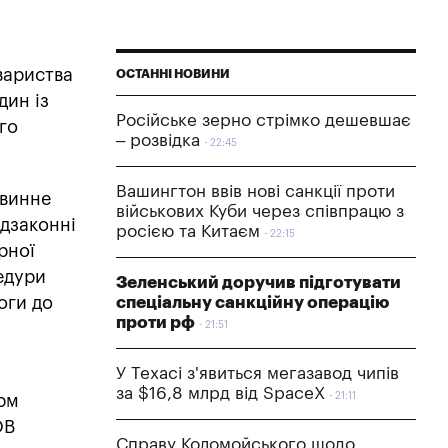
вариства
ОСТАННІ НОВИНИ
дин із
Російське зерно стрімко дешевшає
го
– розвідка
22:45
Вашингтон ввів нові санкції проти
рвинне
військових Куби через співпрацю з
ідзаконні
росією та Китаєм
22:15
рної
едури
Зеленський доручив підготувати
оги до
спеціальну санкційну операцію
проти рф
21:51
У Техасі з'явиться мегазавод чипів
за $16,8 млрд від SpaceX
21:11
орм
ОВ
Справу Коломойського щодо