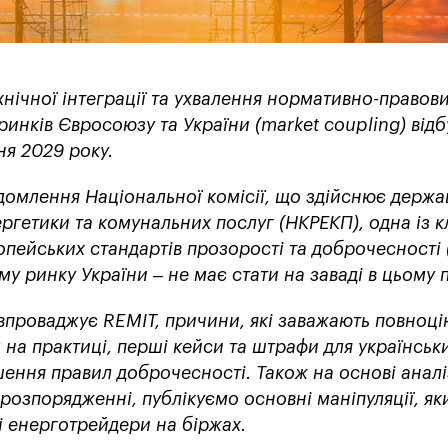
нічної інтеграції та ухвалення нормативно-правових
инків Євросоюзу та України (market coupling) відб
чня 2029 року.
домлення Національної комісії, що здійснює держа
ргетики та комунальних послуг (НКРЕКП), одна із 
пейських стандартів прозорості та доброчесності 
у ринку України – не має стати на заваді в цьому 
а впроваджує REMIT, причини, які заважають повноц
 на практиці, перші кейси та штрафи для українськ
ення правил доброчесності. Також на основі аналі
розпорядженні, публікуємо основні маніпуляції, я
і енерготрейдери на біржах.