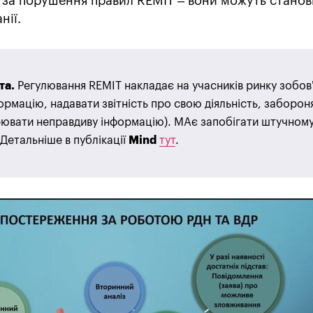
ї за порушення правил REMIT – вони можуть станов
нії.
та.
Регулювання REMIT накладає на учасників ринку зобов
ормацію, надавати звітність про свою діяльність, заборон
ювати неправдиву інформацію). МАє запобігати штучном
Детальніше в публікації
Mind
тут
.