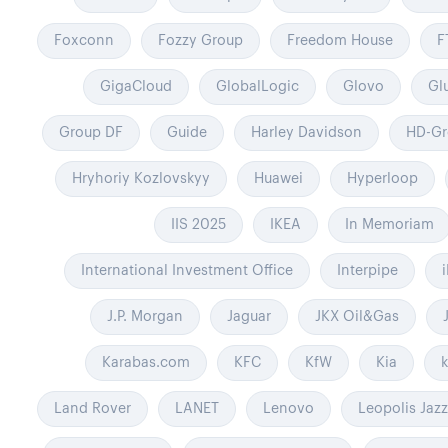
Foxconn
Fozzy Group
Freedom House
F
GigaCloud
GlobalLogic
Glovo
Gl
Group DF
Guide
Harley Davidson
HD-Gr
Hryhoriy Kozlovskyy
Huawei
Hyperloop
IIS 2025
IKEA
In Memoriam
International Investment Office
Interpipe
J.P. Morgan
Jaguar
JKX Oil&Gas
Karabas.com
KFC
KfW
Kia
Land Rover
LANET
Lenovo
Leopolis Jazz