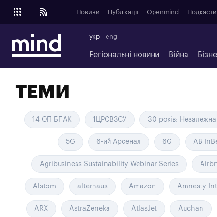
Новини
Публікації
Openmind
Подкасти
укр
eng
Регіональні новини
Війна
Бізн
ТЕМИ
14 ОП БПАК
1ЦРСВЗСУ
30 років: Незалежна 
5G
6-ий Арсенал
6G
AB InB
Agribusiness Sustainability Webinar Series
Airb
Alstom
alterhaus
Amazon
Amnesty Int
ARX
AstraZeneka
AtlasJet
Auchan