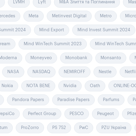
LVMH
Lyft
M&A Злиття та Поглинання
Mas
ercedes
Meta
Metinvest Digital
Metro
Micro
 Summit 2024
Mind Export
Mind Invest Summit 2024
tream
Mind WinTech Summit 2023
Mind WinTech Summ
Moderna
Moneyveo
Monobank
Monsanto
NASA
NASDAQ
NEMIROFF
Nestle
Netfl
Nokia
NOTA BENE
Nvidia
Oath
ONLINE-ОС
Pandora Papers
Paradise Papers
Parfums
P
PepsiCo
Perfect Group
PESCO
Peugeot
Pfiz
ctum
ProZorro
PS 752
PwC
PZU Україна