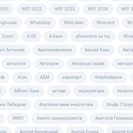
2021
WEF 2022
WEF 2023
WEF 2024
WEF 
inghouse
WhatsApp
WikiLeaks
Wirecard
Wi
Zoom
А-95
А-Банк
абонплата за газ
Абха
інії Антонова
Авіаперевезення
Авішай Коен
Авст
автопілот
Автопром
Авторські права
автоса
рф
Агро
АДМ
аеропорт
Азербайджан
С
Айбокс банк
активи
акумулятори
Акценти
она Лебедєва
Альтернативна енергетика
Альфа Страх
АМКУ
Аналіз законопроектів
Анатолій Гриценко
уда
Андрій Веревський
Андрій Єрмак
Андрій Ко