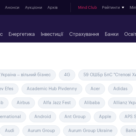
Анонси
Аукціони
Архів
Mind Club
Рейтинги
Mi
ес
Енергетика
Інвестиції
Страхування
Банки
Осві
Україна – вільний бізнес
4G
59 ОШБр БпС "Степові Х
ev Efes
Academic Hub Pivdenny
Acer
Adidas
nb
Airbus
Alfa Jazz Fest
Alibaba
Allianz Укр
ernational
Android
Ant Group
Apple
APS 
Audi
Aurum Group
Aurum Group Ukraine
Balti