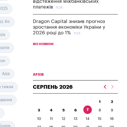
відстеження міжбанківських
платежів
11:26
2025
Dragon Capital знизив прогноз
zz Air
зростання економіки України у
2026 році до 1%
11:23
зія
ВСІ НОВИНИ
ралія
лон
Азія
АРХІВ
СЕРПЕНЬ
2026
 тижня
ування
1
2
7
3
4
5
6
8
9
10
11
12
13
14
15
16
болєв