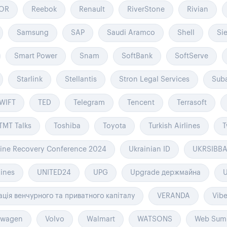
OR
Reebok
Renault
RiverStone
Rivian
Samsung
SAP
Saudi Aramco
Shell
Si
Smart Power
Snam
SoftBank
SoftServe
Starlink
Stellantis
Stron Legal Services
Sub
WIFT
TED
Telegram
Tencent
Terrasoft
TMT Talks
Toshiba
Toyota
Turkish Airlines
T
ine Recovery Conference 2024
Ukrainian ID
UKRSIBB
lines
UNITED24
UPG
Upgrade держмайна
ація венчурного та приватного капіталу
VERANDA
Vibe
swagen
Volvo
Walmart
WATSONS
Web Sum