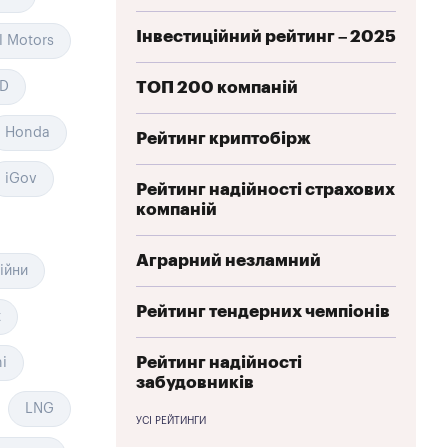
Інвестиційний рейтинг – 2025
l Motors
ТОП 200 компаній
D
Honda
Рейтинг криптобірж
iGov
Рейтинг надійності страхових
компаній
Аграрний незламний
війни
Рейтинг тендерних чемпіонів
t
Рейтинг надійності
i
забудовників
LNG
УСІ РЕЙТИНГИ