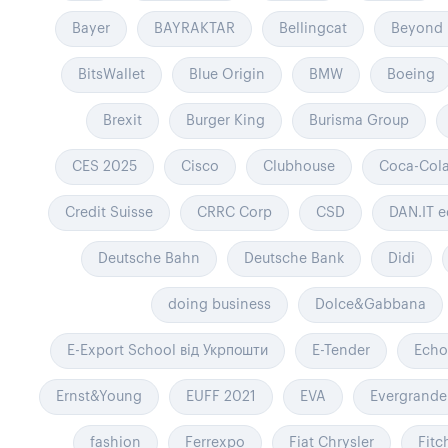
Bayer
BAYRAKTAR
Bellingcat
Beyond 
BitsWallet
Blue Origin
BMW
Boeing
Brexit
Burger King
Burisma Group
CES 2025
Cisco
Clubhouse
Coca-Col
Credit Suisse
CRRC Corp
CSD
DAN.IT e
Deutsche Bahn
Deutsche Bank
Didi
doing business
Dolce&Gabbana
E-Export School від Укрпошти
E-Tender
Echo
Ernst&Young
EUFF 2021
EVA
Evergrande
fashion
Ferrexpo
Fiat Chrysler
Fitc