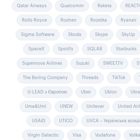
Qatar Airways
Qualcomm
Raketa
REACT
Rolls-Royce
Roshen
Rozetka
Ryanair
Sigma Software
Skoda
Skype
SkyUp
SpaceX
Spotify
SQLAB
Starbucks
Supernova Airlines
Suzuki
SWEET.TV
S
The Boring Company
Threads
TikTok
U-LEAD з Європою
Uber
Uklon
Ukra
Uma&Umi
UNEW
Unilever
United Air
USAID
UTICO
UVCA – Українська асоці
Virgin Galactic
Visa
Vodafone
Volk