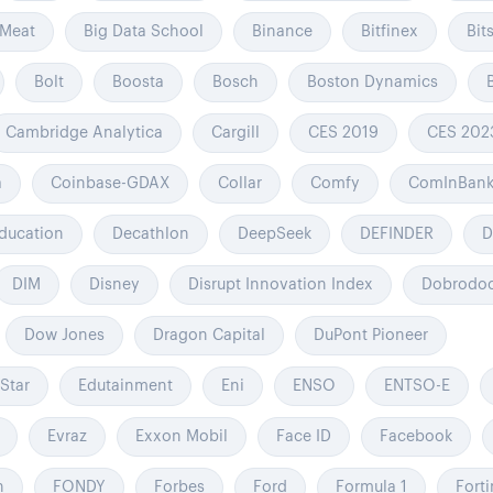
Meat
Big Data School
Binance
Bitfinex
Bit
Bolt
Boosta
Bosch
Boston Dynamics
Cambridge Analytica
Cargill
CES 2019
CES 202
a
Coinbase-GDAX
Collar
Comfy
ComInBank 
ducation
Decathlon
DeepSeek
DEFINDER
D
DIM
Disney
Disrupt Innovation Index
Dobrodo
Dow Jones
Dragon Capital
DuPont Pioneer
Star
Edutainment
Eni
ENSO
ENTSO-E
Evraz
Exxon Mobil
Face ID
Facebook
h
FONDY
Forbes
Ford
Formula 1
Forti