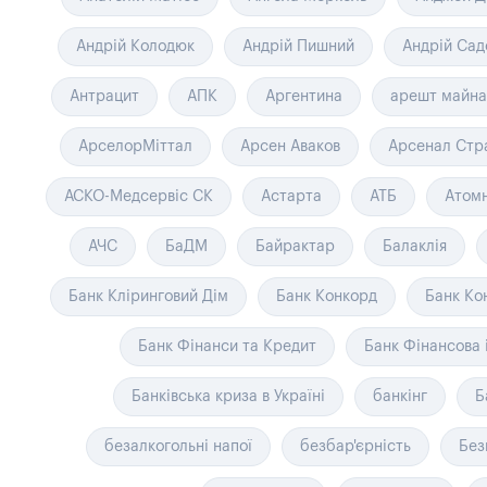
Андрій Колодюк
Андрій Пишний
Андрій Сад
Антрацит
АПК
Аргентина
арешт майна
АрселорМіттал
Арсен Аваков
Арсенал Cтр
АСКО-Медсервіс СК
Астарта
АТБ
Атомн
АЧС
БаДМ
Байрактар
Балаклія
Банк Кліринговий Дім
Банк Конкорд
Банк Ко
Банк Фінанси та Кредит
Банк Фінансова 
Банківська криза в Україні
банкінг
Б
безалкогольні напої
безбар'єрність
Без