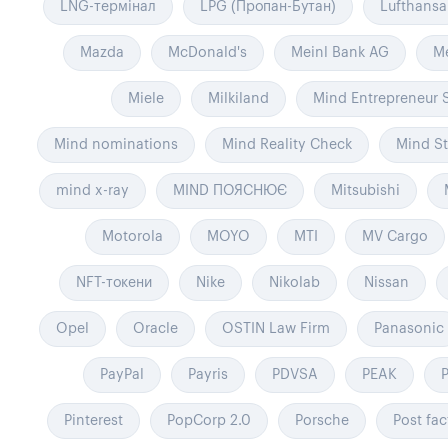
LNG-термінал
LPG (Пропан-Бутан)
Lufthansa
Mazda
McDonald's
Meinl Bank AG
M
Miele
Milkiland
Mind Entrepreneur
Mind nominations
Mind Reality Check
Mind S
mind x-ray
MIND ПОЯСНЮЄ
Mitsubishi
Motorola
MOYO
MTI
MV Cargo
NFT-токени
Nike
Nikolab
Nissan
Opel
Oracle
OSTIN Law Firm
Panasonic
PayPal
Payris
PDVSA
PEAK
Pinterest
PopCorp 2.0
Porsche
Post fa