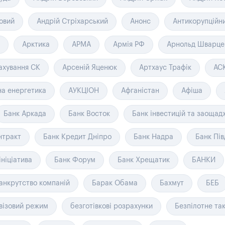
овий
Андрій Стріхарський
Анонс
Антикорупційн
Арктика
АРМА
Армія РФ
Арнольд Шварце
ахування СК
Арсеній Яценюк
Артхаус Трафік
АС
а енергетика
АУКЦІОН
Афганістан
Афіша
Банк Аркада
Банк Восток
Банк інвестицій та заощад
нтракт
Банк Кредит Дніпро
Банк Надра
Банк Пі
ініціатива
Банк Форум
Банк Хрещатик
БАНКИ
анкрутство компаній
Барак Обама
Бахмут
БЕБ
візовий режим
безготівкові розрахунки
Безпілотне так