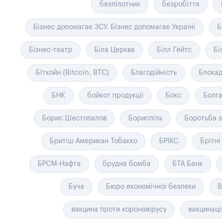
безпілотник
безробіття
Бізнес допомагає ЗСУ. Бізнес допомагає Україні
Б
Бізнес-театр
Біла Церква
Білл Гейтс
Бі
Біткойн (Bitcoin, BTC)
Благодійність
Блока
БНК
бойкот продукції
Бокс
Болга
Борис Шестопалов
Бориспіль
Боротьба 
Бритіш Американ Тобакко
БРІКС
Брітні
БРСМ-Нафта
брудна бомба
БТА Банк
Буча
Бюро економічної безпеки
В
вакцина проти коронавірусу
вакцинаці