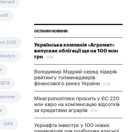
tercard
soft
ОСТАННІ НОВИНИ
it 2025
Українська компанія «Агромат»
випускає облігації ще на 100 млн
Moody's
грн
13:58
ix
Володимир Мудрий серед лідерів
рейтингу топменеджерів
фінансового ринку України
ВІТА
13:45
ayoneer
Мінагрополітики просить у ЄС 220
млн євро на компенсацію відсотків
за кредитами аграріїв
er
13:31
Q&A
Укрнафта інвестує у 100 нових
паливовозів для розбудови власної