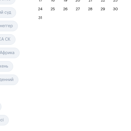
17
18
19
20
21
22
23
24
25
26
27
28
29
30
ий суд
31
неггер
КА СК
Африка
жень
вденний
сі