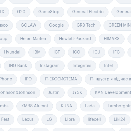
TX
G20
GameStop
General Electric
Genera
usco
GOLAW
Google
GR8 Tech
GREEN MIN
oup
Helen Marlen
Hewlett-Packard
HIMARS
Hyundai
IBM
ICF
ICO
ICU
IFC
ING Bank
Instagram
Integrites
Intel
iPhone
IPO
IT-ЕКОСИСТЕМА
IT-індустрія під час 
Johnson&Johnson
Justin
JYSK
KAN Developmen
kmbs
KMBS Alumni
KUNA
Lada
Lamborghin
 Fest
Lexus
LG
Libra
lifecell
Liki24