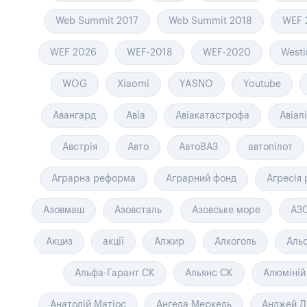
Web Summit 2017
Web Summit 2018
WEF 
WEF 2026
WEF-2018
WEF-2020
West
WOG
Xiaomi
YASNO
Youtube
Авангард
Авіа
Авіакатастрофа
Авіал
Австрія
Авто
АвтоВАЗ
автопілот
Аграрна реформа
Аграрний фонд
Агресія 
Азовмаш
Азовсталь
Азовське море
АЗ
Акциз
акції
Алжир
Алкоголь
Аль
Альфа-Гарант СК
Альянс СК
Алюміній
Анатолій Матіос
Ангела Меркель
Анджей Д