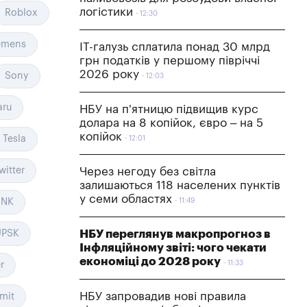
логістики
Roblox
12:30
emens
IT-галузь сплатила понад 30 млрд
грн податків у першому півріччі
2026 року
Sony
12:03
aru
НБУ на п'ятницю підвищив курс
долара на 8 копійок, євро – на 5
копійок
Tesla
12:01
witter
Через негоду без світла
залишаються 118 населених пунктів
у семи областях
ANK
11:49
НБУ переглянув макропрогноз в
UPSK
Інфляційному звіті: чого чекати
економіці до 2028 року
11:33
r
НБУ запровадив нові правила
mit