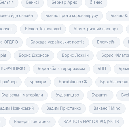
Бельгія
Бенксі
Бернар Арно
бізнес
ізнес йде онлайн
Бізнес проти коронавірусу
Бізнес-К
лорусь
Біокор Текнолоджі
біометричний паспорт
да ОРДЛО
Блокада українських портів
Блокчейн
рія
Борис Джонсон
Борис Ложкін
Борис Філато
з КОРУПЦІЄЮ
Боротьба з тероризмом
БПП
Браз
 Грайнер
Бровари
Брокбізнес СК
Брокбізнесба
Будівельні матеріали
будівництво
Бурштин
Бус
адим Новинський
Вадим Пристайко
Вакансії Mind
я
Валерія Гонтарева
ВАРТІСТЬ НАФТОПРОДУКТІВ