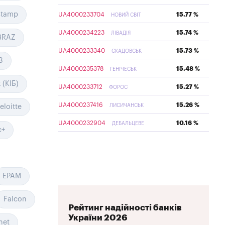
stamp
UA4000233704
15.77 %
НОВИЙ СВІТ
UA4000234223
15.74 %
ЛІВАДІЯ
BRAZ
UA4000233340
15.73 %
СКАДОВСЬК
3
UA4000235378
15.48 %
ГЕНІЧЕСЬК
(КІБ)
UA4000233712
15.27 %
ФОРОС
UA4000237416
15.26 %
ЛИСИЧАНСЬК
eloitte
UA4000232904
10.16 %
ДЕБАЛЬЦЕВЕ
c+
EPAM
Falcon
Рейтинг надійності банків
України 2026
net