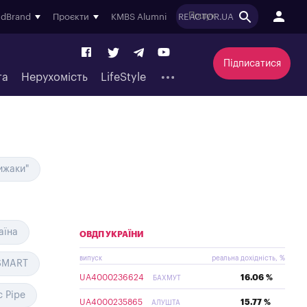
ndBrand
Проєкти
KMBS Alumni
REACTOR.UA
Підписатися
та
Нерухомість
LifeStyle
ижаки"
аїна
ОВДП УКРАЇНИ
випуск
реальна дохідність, %
SMART
UA4000236624
16.06 %
БАХМУТ
c Pipe
UA4000235865
15.77 %
АЛУШТА