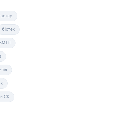
ластер
біотех
БМТП
в
илія
нк
ін СК