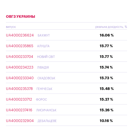
ОВГЗ УКРАИНЫ
випуск
реальна дохідність, %
UA4000236624
16.06 %
БАХМУТ
UA4000235865
15.77 %
АЛУШТА
UA4000233704
15.77 %
НОВИЙ СВІТ
UA4000234223
15.74 %
ЛІВАДІЯ
UA4000233340
15.73 %
СКАДОВСЬК
UA4000235378
15.48 %
ГЕНІЧЕСЬК
UA4000233712
15.27 %
ФОРОС
UA4000237416
15.26 %
ЛИСИЧАНСЬК
UA4000232904
10.16 %
ДЕБАЛЬЦЕВЕ