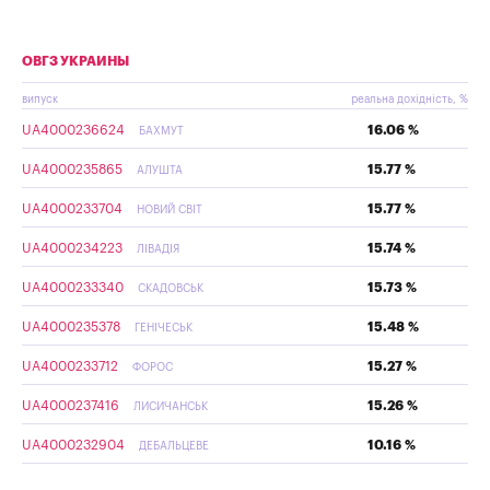
ОВГЗ УКРАИНЫ
випуск
реальна дохідність, %
UA4000236624
16.06 %
БАХМУТ
UA4000235865
15.77 %
АЛУШТА
UA4000233704
15.77 %
НОВИЙ СВІТ
UA4000234223
15.74 %
ЛІВАДІЯ
UA4000233340
15.73 %
СКАДОВСЬК
UA4000235378
15.48 %
ГЕНІЧЕСЬК
UA4000233712
15.27 %
ФОРОС
UA4000237416
15.26 %
ЛИСИЧАНСЬК
UA4000232904
10.16 %
ДЕБАЛЬЦЕВЕ