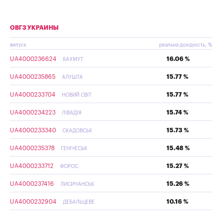
ОВГЗ УКРАИНЫ
випуск
реальна дохідність, %
UA4000236624
16.06 %
БАХМУТ
UA4000235865
15.77 %
АЛУШТА
UA4000233704
15.77 %
НОВИЙ СВІТ
UA4000234223
15.74 %
ЛІВАДІЯ
UA4000233340
15.73 %
СКАДОВСЬК
UA4000235378
15.48 %
ГЕНІЧЕСЬК
UA4000233712
15.27 %
ФОРОС
UA4000237416
15.26 %
ЛИСИЧАНСЬК
UA4000232904
10.16 %
ДЕБАЛЬЦЕВЕ