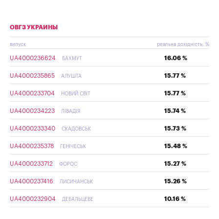
ОВГЗ УКРАИНЫ
випуск
реальна дохідність, %
UA4000236624
16.06 %
БАХМУТ
UA4000235865
15.77 %
АЛУШТА
UA4000233704
15.77 %
НОВИЙ СВІТ
UA4000234223
15.74 %
ЛІВАДІЯ
UA4000233340
15.73 %
СКАДОВСЬК
UA4000235378
15.48 %
ГЕНІЧЕСЬК
UA4000233712
15.27 %
ФОРОС
UA4000237416
15.26 %
ЛИСИЧАНСЬК
UA4000232904
10.16 %
ДЕБАЛЬЦЕВЕ