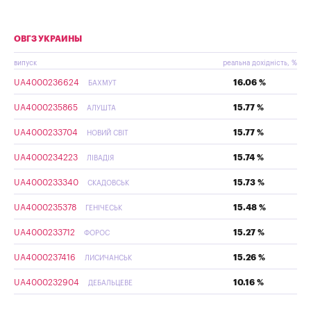
ОВГЗ УКРАИНЫ
випуск
реальна дохідність, %
UA4000236624
16.06 %
БАХМУТ
UA4000235865
15.77 %
АЛУШТА
UA4000233704
15.77 %
НОВИЙ СВІТ
UA4000234223
15.74 %
ЛІВАДІЯ
UA4000233340
15.73 %
СКАДОВСЬК
UA4000235378
15.48 %
ГЕНІЧЕСЬК
UA4000233712
15.27 %
ФОРОС
UA4000237416
15.26 %
ЛИСИЧАНСЬК
UA4000232904
10.16 %
ДЕБАЛЬЦЕВЕ