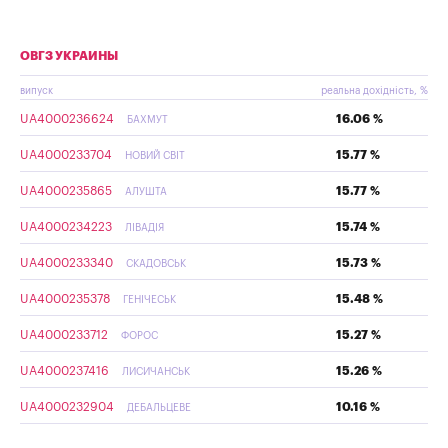
ОВГЗ УКРАИНЫ
випуск
реальна дохідність, %
UA4000236624
16.06 %
БАХМУТ
UA4000233704
15.77 %
НОВИЙ СВІТ
UA4000235865
15.77 %
АЛУШТА
UA4000234223
15.74 %
ЛІВАДІЯ
UA4000233340
15.73 %
СКАДОВСЬК
UA4000235378
15.48 %
ГЕНІЧЕСЬК
UA4000233712
15.27 %
ФОРОС
UA4000237416
15.26 %
ЛИСИЧАНСЬК
UA4000232904
10.16 %
ДЕБАЛЬЦЕВЕ