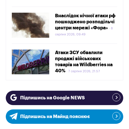
Внаслідок нічної атаки рф
пошкоджено розподільчі
центри мережі «Фора»
8
серпня 2026, 09:49
Атаки ЗСУ обвалили
продажі військових
товарів на Wildberries на
40%
7 серпня 2026, 21:57
Підпишись на Google NEWS
Підпишись на Майнд пояснює