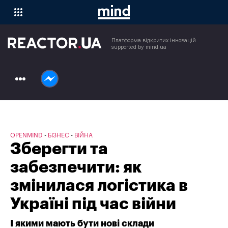
Платформа відкритих інновацій
supported by mind.ua
Проєкти
Рейтинги
Новини
Публікації
MindBrand
Openmind
OPENMIND
БІЗНЕС
ВІЙНА
Анонси
Зберегти та
Архів
забезпечити: як
змінилася логістика в
Україні під час війни
І якими мають бути нові склади