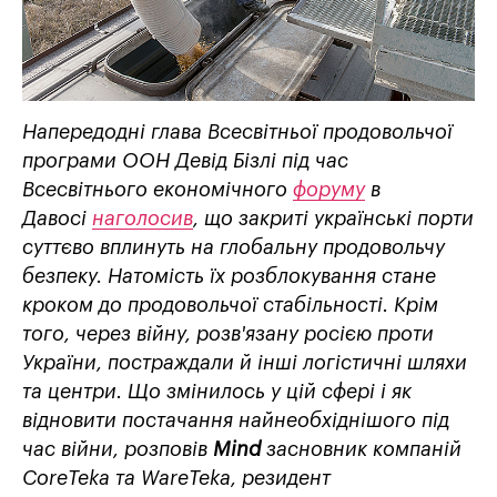
Напередодні глава Всесвітньої продовольчої
програми ООН Девід Бізлі під час
Всесвітнього економічного
форуму
в
Давосі
наголосив
, що закриті українські порти
суттєво вплинуть на глобальну продовольчу
безпеку. Натомість їх розблокування стане
кроком до продовольчої стабільності. Крім
того, через війну, розв'язану росією проти
України, постраждали й інші логістичні шляхи
та центри. Що змінилось у цій сфері і як
відновити постачання найнеобхіднішого під
час війни, розповів
Mind
засновник компаній
CoreTeka та WareTeka, резидент