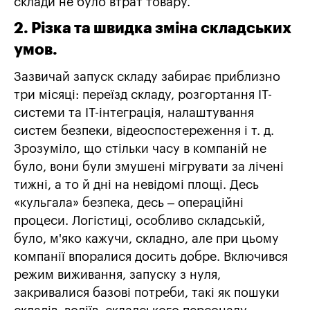
склади не було втрат товару.
2. Різка та швидка зміна складських
умов.
Зазвичай запуск складу забирає приблизно
три місяці: переїзд складу, розгортання IT-
системи та IT-інтеграція, налаштування
систем безпеки, відеоспостереження і т. д.
Зрозуміло, що стільки часу в компаній не
було, вони були змушені мігрувати за лічені
тижні, а то й дні на невідомі площі. Десь
«кульгала» безпека, десь – операційні
процеси. Логістиці, особливо складській,
було, м'яко кажучи, складно, але при цьому
компанії впоралися досить добре. Включився
режим виживання, запуску з нуля,
закривалися базові потреби, такі як пошуки