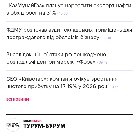
«КазМунайГаз» планує наростити експорт нафти
в обхід росії на 31%
10:03
ФДМУ розпочав аудит складських приміщень для
постраждалого від обстрілів бізнесу
10:00
Внаслідок нічної атаки рф пошкоджено
розподільчі центри мережі «Фора»
09:49
СЕО «Київстар»: компанія очікує зростання
чистого прибутку на 17-19% у 2026 році
09:41
ВСІ НОВИНИ
MIND
BRAND
ТУРУМ-БУРУМ