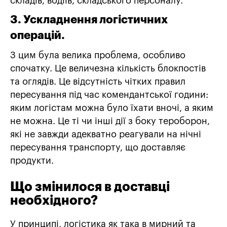
складів, водіїв, складського персоналу.
3. Ускладнення логістичних
операцій.
З цим була велика проблема, особливо
спочатку. Це величезна кількість блокпостів
та оглядів. Це відсутність чітких правил
пересування під час комендантської години:
яким логістам можна було їхати вночі, а яким
не можна. Це ті чи інші дії з боку тероборон,
які не завжди адекватно реагували на нічні
пересування транспорту, що доставляє
продукти.
Що змінилося в доставці
необхідного?
У принципі, логістика як така в мирний та