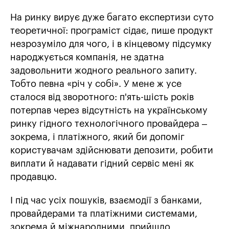
На ринку вирує дуже багато експертизи суто
теоретичної: програміст сідає, пише продукт
незрозуміло для чого, і в кінцевому підсумку
народжується компанія, не здатна
задовольнити жодного реального запиту.
Тобто певна «річ у собі». У мене ж усе
сталося від зворотного: п'ять-шість років
потерпав через відсутність на українському
ринку гідного технологічного провайдера –
зокрема, і платіжного, який би допоміг
користувачам здійснювати депозити, робити
виплати й надавати гідний сервіс мені як
продавцю.
І під час усіх пошуків, взаємодії з банками,
провайдерами та платіжними системами,
зокрема й міжнародними, прийшло