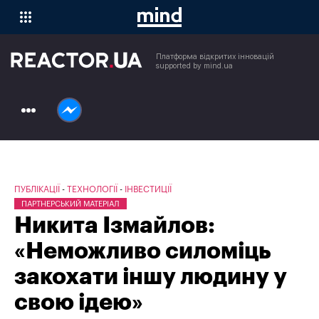
Платформа відкритих інновацій
supported by mind.ua
Проєкти
Рейтинги
Новини
Публікації
MindBrand
Openmind
ПУБЛІКАЦІЇ
ТЕХНОЛОГІЇ
ІНВЕСТИЦІЇ
Анонси
ПАРТНЕРСЬКИЙ МАТЕРІАЛ
Архів
Никита Ізмайлов:
«Неможливо силоміць
закохати іншу людину у
свою ідею»