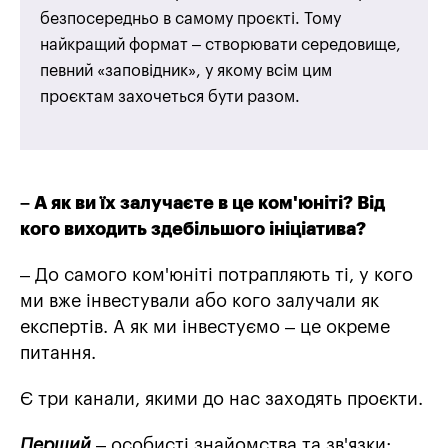
безпосередньо в самому проєкті. Тому
найкращий формат – створювати середовище,
певний «заповідник», у якому всім цим
проєктам захочеться бути разом.
– А як ви їх залучаєте в це ком'юніті? Від
кого виходить здебільшого ініціатива?
– До самого ком'юніті потрапляють ті, у кого
ми вже інвестували або кого залучали як
експертів. А як ми інвестуємо – це окреме
питання.
Є три канали, якими до нас заходять проєкти.
Перший
– особисті знайомства та зв'язки: