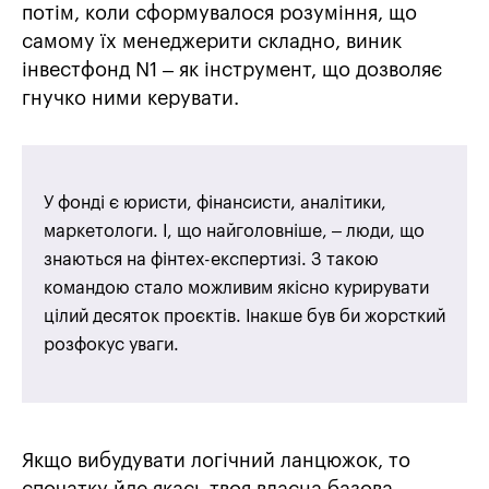
потім, коли сформувалося розуміння, що
самому їх менеджерити складно, виник
інвестфонд N1 – як інструмент, що дозволяє
гнучко ними керувати.
У фонді є юристи, фінансисти, аналітики,
маркетологи. І, що найголовніше, – люди, що
знаються на фінтех-експертизі. З такою
командою стало можливим якісно курирувати
цілий десяток проєктів. Інакше був би жорсткий
розфокус уваги.
Якщо вибудувати логічний ланцюжок, то
спочатку йде якась твоя власна базова