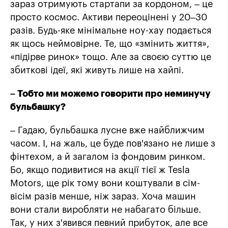
зараз отримують стартапи за кордоном, – це
просто космос. Активи переоцінені у 20–30
разів. Будь-яке мінімальне ноу-хау подається
як щось неймовірне. Те, що «змінить життя»,
«підірве ринок» тощо. Але за своєю суттю це
збиткові ідеї, які живуть лише на хайпі.
– Тобто ми можемо говорити про неминучу
бульбашку?
– Гадаю, бульбашка лусне вже найближчим
часом. І, на жаль, це буде пов'язано не лише з
фінтехом, а й загалом із фондовим ринком.
Бо, якщо подивитися на акції тієї ж Tesla
Motors, ще рік тому вони коштували в сім-
вісім разів менше, ніж зараз. Хоча машин
вони стали виробляти не набагато більше.
Так, у них з'явився певний прибуток, але все