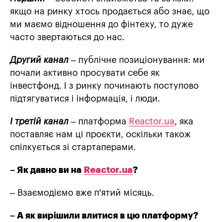
якщо на ринку хтось продається або знає, що
ми маємо відношення до фінтеху, то дуже
часто звертаються до нас.
Другий канал
– публічне позиціонування: ми
почали активно просувати себе як
інвестфонд. І з ринку починають поступово
підтягуватися і інформація, і люди.
І третій канал
– платформа
Reactor.ua
, яка
поставляє нам ці проєкти, оскільки також
спілкується зі стартаперами.
– Як давно ви на
Reactor.ua
?
– Взаємодіємо вже п'ятий місяць.
– А як вирішили влитися в цю платформу?