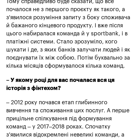
Тому справедливо буде сказати, що все
почалося не з першого проєкту як такого, а
з'явилося розуміння запиту з боку споживача
й бажаного кінцевого продукту. І вже після
цього набиралася команда й у sportbank, і в
платіжні системи. Стало зрозуміло, кого
шукати і де, з яких банків залучати людей і як
поєднувати їх між собою. Потім буквально за
кілька місяців сформувалося кілька команд.
– У якому році для вас почалася вся ця
історія з фінтехом?
– 2012 року почався етап глибинного
вивчення та споживання цих послуг. А перше
прицільне спілкування під формування
команд – у 2017–2018 роках. Спочатку
з'явилися відокремлені невеликі команди, а