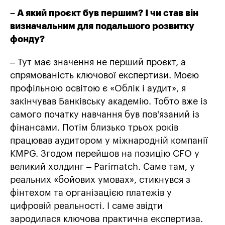
– А який проєкт був першим? І чи став він
визначальним для подальшого розвитку
фонду?
– Тут має значення не перший проєкт, а
спрямованість ключової експертизи. Моєю
профільною освітою є «Облік і аудит», я
закінчував Банківську академію. Тобто вже із
самого початку навчання був пов'язаний із
фінансами. Потім близько трьох років
працював аудитором у міжнародній компанії
KMPG. Згодом перейшов на позицію CFO у
великий холдинг – Parimatch. Саме там, у
реальних «бойових умовах», стикнувся з
фінтехом та організацією платежів у
цифровій реальності. І саме звідти
зародилася ключова практична експертиза.