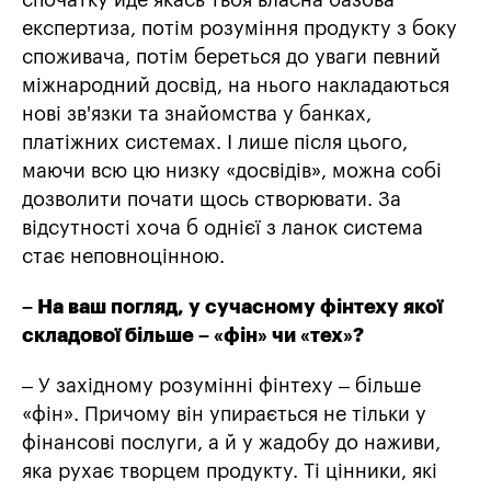
експертиза, потім розуміння продукту з боку
споживача, потім береться до уваги певний
міжнародний досвід, на нього накладаються
нові зв'язки та знайомства у банках,
платіжних системах. І лише після цього,
маючи всю цю низку «досвідів», можна собі
дозволити почати щось створювати. За
відсутності хоча б однієї з ланок система
стає неповноцінною.
– На ваш погляд, у сучасному фінтеху якої
складової більше – «фін» чи «тех»?
– У західному розумінні фінтеху – більше
«фін». Причому він упирається не тільки у
фінансові послуги, а й у жадобу до наживи,
яка рухає творцем продукту. Ті цінники, які