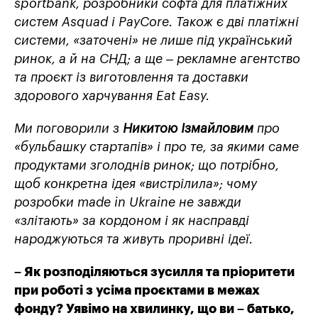
sportbank, розробники софта для платіжних
систем Asquad і PayCore. Також є дві платіжні
системи, «заточені» не лише під український
ринок, а й на СНД; а ще – рекламне агентство
та проєкт із виготовлення та доставки
здорового харчування Eat Easy.
Ми поговорили з
Никитою Ізмайловим
про
«бульбашку стартапів» і про те, за якими саме
продуктами зголоднів ринок; що потрібно,
щоб конкретна ідея «вистрілила»; чому
розробки made in Ukraine не завжди
«злітають» за кордоном і як насправді
народжуються та живуть проривні ідеї.
– Як розподіляються зусилля та пріоритети
при роботі з усіма проєктами в межах
фонду? Уявімо на хвилинку, що ви – батько,