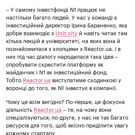
– У самому інвестфонді N1 працює не
настільки багато людей. У нас у команді є
інвестиційний директор Ірина Бараненко, яка
добре взаємодіє з
Unit.city
й навіть читає там
кілька лекцій в університеті, на яких вона й
познайомилася з хлопцями з Reactor.ua. І в
них під час діалогу народилася така ідея –
спробувати схрестити платформу як
майданчик і N1 як інвестиційний фонд.
Тобто
Reactor.ua
виступатиме сходинкою у
воронці до того, як N1 інвестує в компанії.
Чому це всім вигідно? По-перше, це фокусна
діяльність
Reactor.ua
– те, на чому вони
спеціалізуються; по-друге, у нас не так багато
ресурсів для того, щоб якісно приділити увагу
кожному стартапу.