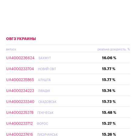
ОВГЗ УКРАИНЫ
випуск
реальна дохідність, %
UA4000236624
16.06 %
БАХМУТ
UA4000233704
15.77 %
НОВИЙ СВІТ
UA4000235865
15.77 %
АЛУШТА
UA4000234223
15.74 %
ЛІВАДІЯ
UA4000233340
15.73 %
СКАДОВСЬК
UA4000235378
15.48 %
ГЕНІЧЕСЬК
UA4000233712
15.27 %
ФОРОС
UA4000237416
15.26 %
ЛИСИЧАНСЬК