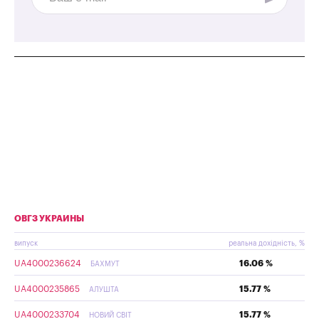
ОВГЗ УКРАИНЫ
випуск
реальна дохідність, %
UA4000236624
16.06 %
БАХМУТ
UA4000235865
15.77 %
АЛУШТА
UA4000233704
15.77 %
НОВИЙ СВІТ