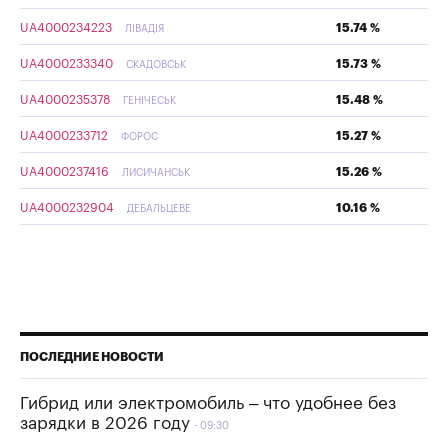
UA4000234223
15.74 %
ЛІВАДІЯ
UA4000233340
15.73 %
СКАДОВСЬК
UA4000235378
15.48 %
ГЕНІЧЕСЬК
UA4000233712
15.27 %
ФОРОС
UA4000237416
15.26 %
ЛИСИЧАНСЬК
UA4000232904
10.16 %
ДЕБАЛЬЦЕВЕ
ПОСЛЕДНИЕ НОВОСТИ
Гибрид или электромобиль – что удобнее без
зарядки в 2026 году
09:30