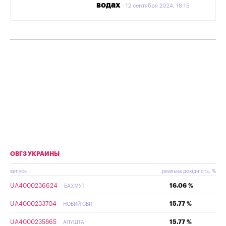
водах
12 сентября 2024, 18:15
ОВГЗ УКРАИНЫ
випуск
реальна дохідність, %
UA4000236624
16.06 %
БАХМУТ
UA4000233704
15.77 %
НОВИЙ СВІТ
UA4000235865
15.77 %
АЛУШТА