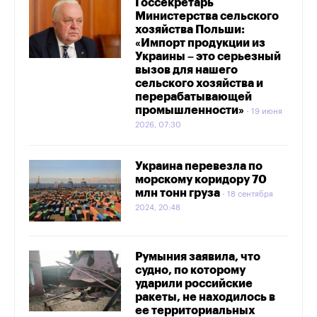
Госсекретарь
Министерства сельского
хозяйства Польши:
«Импорт продукции из
Украины – это серьезный
вызов для нашего
сельского хозяйства и
перерабатывающей
промышленности»
19 июня
2026, 07:30
Украина перевезла по
морскому коридору 70
млн тонн груза
18 сентября
2024, 20:48
Румыния заявила, что
судно, по которому
ударили российские
ракеты, не находилось в
ее территориальных