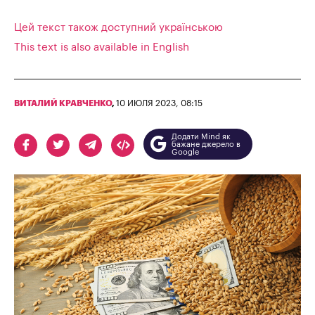
Цей текст також доступний українською
This text is also available in English
ВИТАЛИЙ КРАВЧЕНКО
,
10 ИЮЛЯ 2023, 08:15
Додати Mind як
бажане джерело в
Google