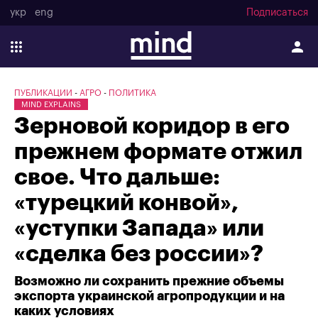
укр
eng
Подписаться
ПУБЛИКАЦИИ
АГРО
ПОЛИТИКА
MIND EXPLAINS
Зерновой коридор в его
прежнем формате отжил
свое. Что дальше:
«турецкий конвой»,
«уступки Запада» или
«сделка без россии»?
Возможно ли сохранить прежние объемы
экспорта украинской агропродукции и на
каких условиях