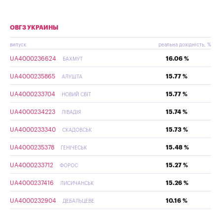
ОВГЗ УКРАИНЫ
випуск
реальна дохідність, %
UA4000236624
16.06 %
БАХМУТ
UA4000235865
15.77 %
АЛУШТА
UA4000233704
15.77 %
НОВИЙ СВІТ
UA4000234223
15.74 %
ЛІВАДІЯ
UA4000233340
15.73 %
СКАДОВСЬК
UA4000235378
15.48 %
ГЕНІЧЕСЬК
UA4000233712
15.27 %
ФОРОС
UA4000237416
15.26 %
ЛИСИЧАНСЬК
UA4000232904
10.16 %
ДЕБАЛЬЦЕВЕ