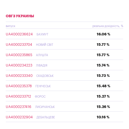
ОВГЗ УКРАИНЫ
випуск
реальна дохідність, %
UA4000236624
16.06 %
БАХМУТ
UA4000233704
15.77 %
НОВИЙ СВІТ
UA4000235865
15.77 %
АЛУШТА
UA4000234223
15.74 %
ЛІВАДІЯ
UA4000233340
15.73 %
СКАДОВСЬК
UA4000235378
15.48 %
ГЕНІЧЕСЬК
UA4000233712
15.27 %
ФОРОС
UA4000237416
15.26 %
ЛИСИЧАНСЬК
UA4000232904
10.16 %
ДЕБАЛЬЦЕВЕ