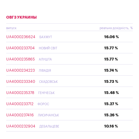
ОВГЗ УКРАИНЫ
випуск
реальна дохідність, %
UA4000236624
16.06 %
БАХМУТ
UA4000233704
15.77 %
НОВИЙ СВІТ
UA4000235865
15.77 %
АЛУШТА
UA4000234223
15.74 %
ЛІВАДІЯ
UA4000233340
15.73 %
СКАДОВСЬК
UA4000235378
15.48 %
ГЕНІЧЕСЬК
UA4000233712
15.27 %
ФОРОС
UA4000237416
15.26 %
ЛИСИЧАНСЬК
UA4000232904
10.16 %
ДЕБАЛЬЦЕВЕ