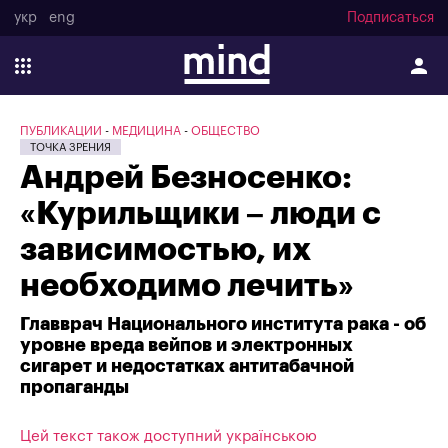
укр
eng
Подписаться
ПУБЛИКАЦИИ
МЕДИЦИНА
ОБЩЕСТВО
ТОЧКА ЗРЕНИЯ
Андрей Безносенко:
«Курильщики – люди с
зависимостью, их
необходимо лечить»
Главврач Национального института рака - об
уровне вреда вейпов и электронных
сигарет и недостатках антитабачной
пропаганды
Цей текст також доступний українською