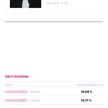
июля 2021, 11:30
ОВГЗ УКРАИНЫ
випуск
реальна дохідність, %
UA4000236624
16.06 %
БАХМУТ
UA4000235865
15.77 %
АЛУШТА