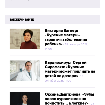
ТАКЖЕ ЧИТАЙТЕ
Виктория Вагнер:
«Курение матери –
гарантия заболевания
ребенка»
23 сентября 2021,
14:00
Кардиохирург Сергей
Сиромаха: «Курение
матери может повлиять на
детей ее дочери»
15
сентября 2021, 11:00
Оксана Дмитриева: «Зубы
после курения можно
почистить... а легкие?»
23