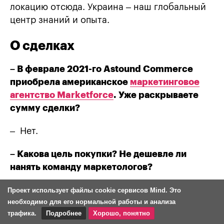
локацию отсюда. Украина – наш глобальный
центр знаний и опыта.
О сделках
– В феврале 2021-го Astound Commerce
приобрела американское
маркетинговое
агентство Marketforce
. Уже раскрываете
сумму сделки?
– Нет.
– Какова цель покупки? Не дешевле ли
нанять команду маркетологов?
– Мы сопоставили затраты на привлечение и
Проект использует файлы cookie сервисов Mind. Это
необходимо для его нормальной работы и анализа
обучение людей с opportunity cost. Если бы
трафика.
Подробнее
Хорошо, понятно
недостаточно быстро получили