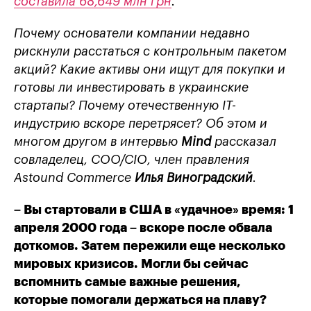
составила
68,649 млн грн
.
Почему основатели компании недавно
рискнули расстаться с контрольным пакетом
акций? Какие активы они ищут для покупки и
готовы ли инвестировать в украинские
стартапы? Почему отечественную IT-
индустрию вскоре перетрясет?
Об этом и
многом другом в интервью
Mind
рассказал
совладелец, COO/CIO, член правления
Astound Commerce
Илья Виноградский
.
– Вы стартовали в США в «удачное» время: 1
апреля 2000 года – вскоре после обвала
доткомов. Затем пережили еще несколько
мировых кризисов. Могли бы сейчас
вспомнить самые важные решения,
которые помогали
держаться на плаву
?