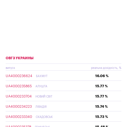
ОВГЗ УКРАИНЫ
випуск
реальна дохідність, %
UA4000236624
16.06 %
БАХМУТ
UA4000235865
15.77 %
АЛУШТА
UA4000233704
15.77 %
НОВИЙ СВІТ
UA4000234223
15.74 %
ЛІВАДІЯ
UA4000233340
15.73 %
СКАДОВСЬК
UA4000235378
15.48 %