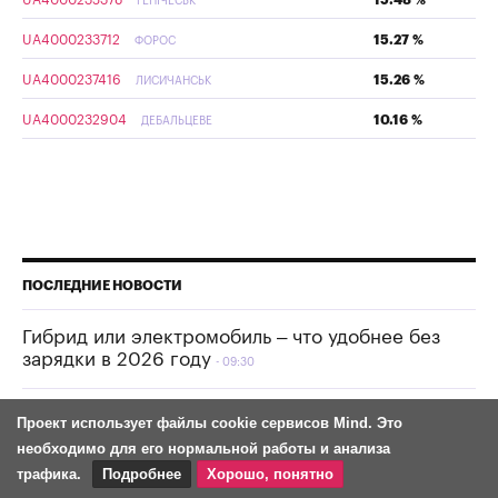
ГЕНІЧЕСЬК
UA4000233712
15.27 %
ФОРОС
UA4000237416
15.26 %
ЛИСИЧАНСЬК
UA4000232904
10.16 %
ДЕБАЛЬЦЕВЕ
ПОСЛЕДНИЕ НОВОСТИ
Гибрид или электромобиль – что удобнее без
зарядки в 2026 году
09:30
Роксолана Пыртко: новые ТРЦ не угроза —
Проект использует файлы cookie сервисов Mind. Это
угроза для тех, кто не меняет операционную
необходимо для его нормальной работы и анализа
модель
17:30
трафика.
Подробнее
Хорошо, понятно