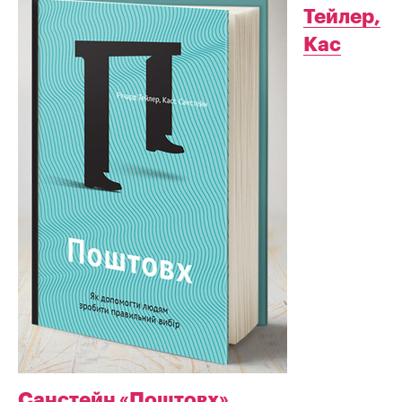
Тейлер,
Кас
Санстейн «Поштовх»