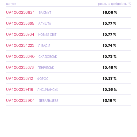
випуск
реальна дохідність, %
UA4000236624
16.06 %
БАХМУТ
UA4000235865
15.77 %
АЛУШТА
UA4000233704
15.77 %
НОВИЙ СВІТ
UA4000234223
15.74 %
ЛІВАДІЯ
UA4000233340
15.73 %
СКАДОВСЬК
UA4000235378
15.48 %
ГЕНІЧЕСЬК
UA4000233712
15.27 %
ФОРОС
UA4000237416
15.26 %
ЛИСИЧАНСЬК
UA4000232904
10.16 %
ДЕБАЛЬЦЕВЕ