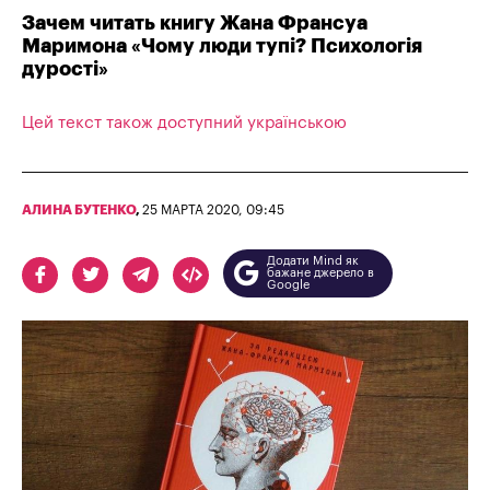
Зачем читать книгу Жана Франсуа
Маримона «Чому люди тупі? Психологія
дурості»
Цей текст також доступний українською
АЛИНА БУТЕНКО
,
25 МАРТА 2020, 09:45
Додати Mind як
бажане джерело в
Google