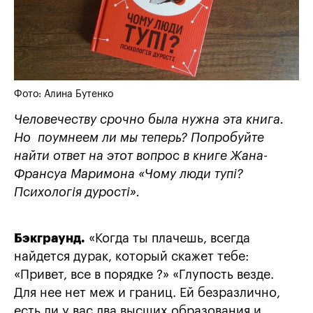
Фото: Алина Бутeнкo
Человечеству срочно была нужна эта книга.
Но поумнеем ли мы теперь? Попробуйте
найти ответ на этот вопрос в книге Жана-
Франсуа Маримона
«Чому люди тупі?
Психологія дурості».
Бэкграунд.
«Когда ты плачешь, всегда
найдется дурак, который скажет тебе:
«Привет, все в порядке ?» «Глупость везде.
Для нее нет меж и границ. Ей безразлично,
есть ли у вас два высших образования и