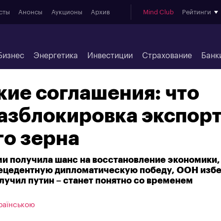
сты
Анонсы
Аукционы
Архив
Mind Club
Рейтинги
Бизнес
Энергетика
Инвестиции
Страхование
Банк
ие соглашения: что
азблокировка экспор
го зерна
ми получила шанс на восстановление экономики
ецедентную дипломатическую победу, ООН изб
лучил путин – станет понятно со временем
раїнською