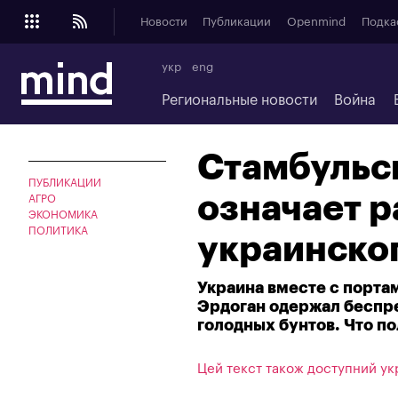
Новости
Публикации
Openmind
Подка
укр
eng
Региональные новости
Война
Стамбульск
ПУБЛИКАЦИИ
означает р
АГРО
ЭКОНОМИКА
ПОЛИТИКА
украинско
Украина вместе с порта
Эрдоган одержал беспр
голодных бунтов. Что по
Цей текст також доступний ук