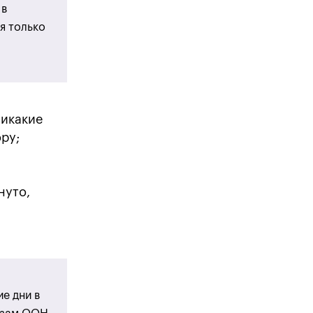
 в
я только
никакие
ру;
нуто,
е дни в