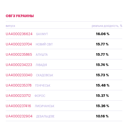
ОВГЗ УКРАИНЫ
випуск
реальна дохідність, %
UA4000236624
16.06 %
БАХМУТ
UA4000233704
15.77 %
НОВИЙ СВІТ
UA4000235865
15.77 %
АЛУШТА
UA4000234223
15.74 %
ЛІВАДІЯ
UA4000233340
15.73 %
СКАДОВСЬК
UA4000235378
15.48 %
ГЕНІЧЕСЬК
UA4000233712
15.27 %
ФОРОС
UA4000237416
15.26 %
ЛИСИЧАНСЬК
UA4000232904
10.16 %
ДЕБАЛЬЦЕВЕ