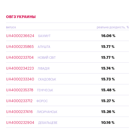
ОВГЗ УКРАИНЫ
випуск
реальна дохідність, %
UA4000236624
16.06 %
БАХМУТ
UA4000235865
15.77 %
АЛУШТА
UA4000233704
15.77 %
НОВИЙ СВІТ
UA4000234223
15.74 %
ЛІВАДІЯ
UA4000233340
15.73 %
СКАДОВСЬК
UA4000235378
15.48 %
ГЕНІЧЕСЬК
UA4000233712
15.27 %
ФОРОС
UA4000237416
15.26 %
ЛИСИЧАНСЬК
UA4000232904
10.16 %
ДЕБАЛЬЦЕВЕ