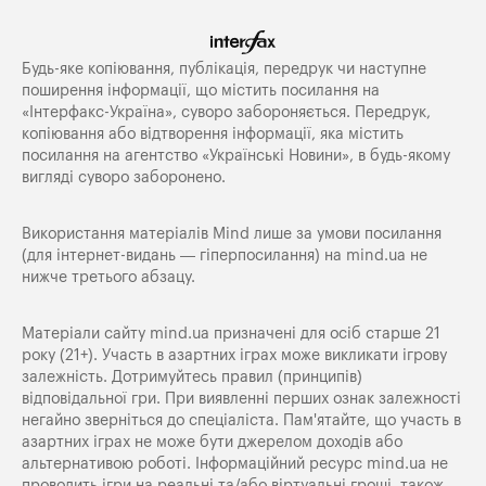
Будь-яке копiювання, публiкацiя, передрук чи наступне
поширення iнформацiї, що мiстить посилання на
«Iнтерфакс-Україна», суворо забороняється. Передрук,
копіювання або відтворення інформації, яка містить
посилання на агентство «Українські Новини», в будь-якому
вигляді суворо заборонено.
Використання матеріалів Mind лише за умови посилання
(для інтернет-видань — гіперпосилання) на
mind.ua
не
нижче третього абзацу.
Матеріали сайту mind.ua призначені для осіб старше 21
року (21+). Участь в азартних іграх може викликати ігрову
залежність. Дотримуйтесь правил (принципів)
відповідальної гри. При виявленні перших ознак залежності
негайно зверніться до спеціаліста. Пам'ятайте, що участь в
азартних іграх не може бути джерелом доходів або
альтернативою роботі. Інформаційний ресурс mind.ua не
проводить ігри на реальні та/або віртуальні гроші, також