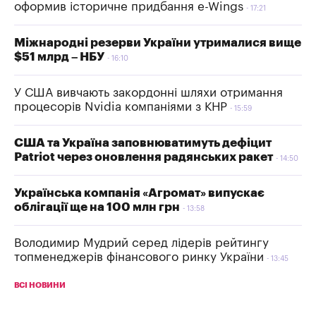
оформив історичне придбання e-Wings
17:21
Міжнародні резерви України утрималися вище
$51 млрд – НБУ
16:10
У США вивчають закордонні шляхи отримання
процесорів Nvidia компаніями з КНР
15:59
США та Україна заповнюватимуть дефіцит
Patriot через оновлення радянських ракет
14:50
Українська компанія «Агромат» випускає
облігації ще на 100 млн грн
13:58
Володимир Мудрий серед лідерів рейтингу
топменеджерів фінансового ринку України
13:45
ВСІ НОВИНИ