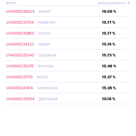
випуск
реальна дохідність, %
UA4000236624
16.06 %
БАХМУТ
UA4000233704
15.77 %
НОВИЙ СВІТ
UA4000235865
15.77 %
АЛУШТА
UA4000234223
15.74 %
ЛІВАДІЯ
UA4000233340
15.73 %
СКАДОВСЬК
UA4000235378
15.48 %
ГЕНІЧЕСЬК
UA4000233712
15.27 %
ФОРОС
UA4000237416
15.26 %
ЛИСИЧАНСЬК
UA4000232904
10.16 %
ДЕБАЛЬЦЕВЕ