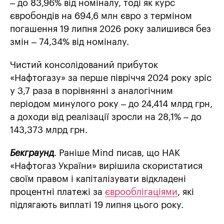
– до 83,96% від номіналу, тоді як курс
євробондів на 694,6 млн євро з терміном
погашення 19 липня 2026 року залишився без
змін – 74,34% від номіналу.
Чистий консолідований прибуток
«Нафтогазу» за перше півріччя 2024 року зріс
у 3,7 раза в порівнянні з аналогічним
періодом минулого року – до 24,414 млрд грн,
а доходи від реалізації зросли на 28,1% – до
143,373 млрд грн.
Бекграунд
. Раніше Mind писав, що НАК
«Нафтогаз України» вирішила скористатися
своїм правом і капіталізувати відкладені
процентні платежі за
єврооблігаціями
, які
підлягають виплаті 19 липня цього року.