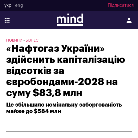
укр
eng
Підписатися
НОВИНИ
БІЗНЕС
«Нафтогаз України»
здійснить капіталізацію
відсотків за
євробондами-2028 на
суму $83,8 млн
Це збільшило номінальну заборгованість
майже до $584 млн