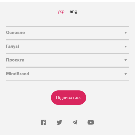
укр
eng
Основне
Галузі
Проєкти
MindBrand
Підписатися