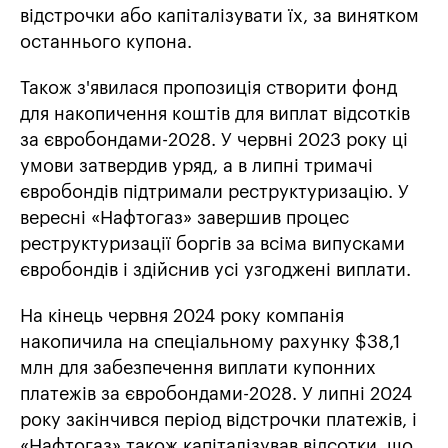
відстрочки або капіталізувати їх, за винятком
останнього купона.
Також з'явилася пропозиція створити фонд
для накопичення коштів для виплат відсотків
за євробондами-2028. У червні 2023 року ці
умови затвердив уряд, а в липні тримачі
євробондів підтримали реструктуризацію. У
вересні «Нафтогаз» завершив процес
реструктуризації боргів за всіма випусками
євробондів і здійснив усі узгоджені виплати.
На кінець червня 2024 року компанія
накопичила на спеціальному рахунку $38,1
млн для забезпечення виплати купонних
платежів за євробондами-2028. У липні 2024
року закінчився період відстрочки платежів, і
«Нафтогаз» також капіталізував відсотки, що