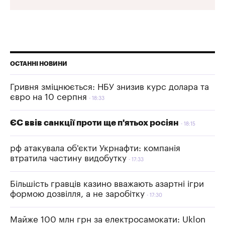
ОСТАННІ НОВИНИ
Гривня зміцнюється: НБУ знизив курс долара та
євро на 10 серпня
18:33
ЄС ввів санкції проти ще п'ятьох росіян
18:15
рф атакувала об'єкти Укрнафти: компанія
втратила частину видобутку
17:33
Більшість гравців казино вважають азартні ігри
формою дозвілля, а не заробітку
17:30
Майже 100 млн грн за електросамокати: Uklon