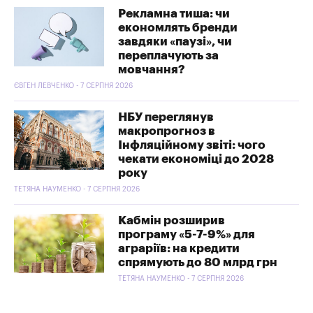
Рекламна тиша: чи
економлять бренди
завдяки «паузі», чи
переплачують за
мовчання?
ЄВГЕН ЛЕВЧЕНКО - 7 СЕРПНЯ 2026
НБУ переглянув
макропрогноз в
Інфляційному звіті: чого
чекати економіці до 2028
року
ТЕТЯНА НАУМЕНКО - 7 СЕРПНЯ 2026
Кабмін розширив
програму «5-7-9%» для
аграріїв: на кредити
спрямують до 80 млрд грн
ТЕТЯНА НАУМЕНКО - 7 СЕРПНЯ 2026