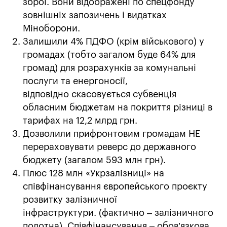
зброї. Вони відображені по спецфонду
зовнішніх запозичень і видатках
Міноборони.
Залишили 4% ПДФО (крім військового) у
громадах (тобто загалом буде 64% для
громад) для розрахунків за комунальні
послуги та енергоносії,
відповідно скасовується субвенція
обласним бюджетам на покриття різниці в
тарифах на 12,2 млрд грн.
Дозволили прифронтовим громадам НЕ
перераховувати реверс до державного
бюджету (загалом 593 млн грн).
Плюс 128 млн «Укрзалізниці» на
співфінансування європейського проєкту
розвитку залізничної
інфраструктури. (фактично – залізничного
полотна). Співфінансування – обов’язкова