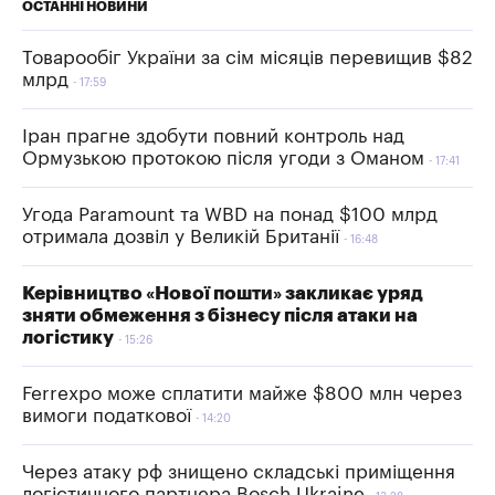
ОСТАННІ НОВИНИ
Товарообіг України за сім місяців перевищив $82
млрд
17:59
Іран прагне здобути повний контроль над
Ормузькою протокою після угоди з Оманом
17:41
Угода Paramount та WBD на понад $100 млрд
отримала дозвіл у Великій Британії
16:48
Керівництво «Нової пошти» закликає уряд
зняти обмеження з бізнесу після атаки на
логістику
15:26
Ferrexpo може сплатити майже $800 млн через
вимоги податкової
14:20
Через атаку рф знищено складські приміщення
логістичного партнера Bosch Ukraine