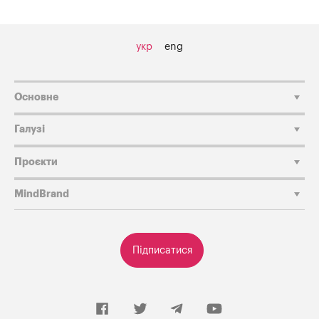
укр
eng
Основне
Галузі
Проєкти
MindBrand
Підписатися