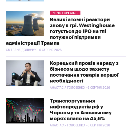
MIND EXPLAINS
Великі атомні реактори
знову в грі. Westinghouse
готується до IPO на тлі
потужної підтримки
адміністрації Трампа
СВІТЛАНА ДОЛІНЧУК - 6 СЕРПНЯ 2026
Корецький провів нараду з
бізнесом щодо захисту
постачання товарів першої
необхідності
АНАСТАСІЯ ГОЛОВЕНКО - 6 СЕРПНЯ 2026
Транспортування
нафтопродуктів рф у
Чорному та Азовському
морях впало на 45,6%
АНАСТАСІЯ ГОЛОВЕНКО - 6 СЕРПНЯ 2026