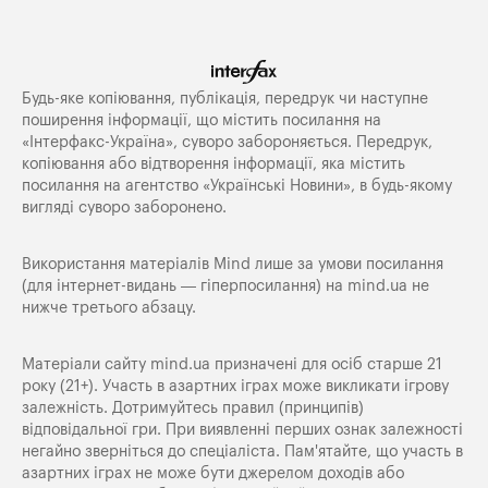
Будь-яке копiювання, публiкацiя, передрук чи наступне
поширення iнформацiї, що мiстить посилання на
«Iнтерфакс-Україна», суворо забороняється. Передрук,
копіювання або відтворення інформації, яка містить
посилання на агентство «Українські Новини», в будь-якому
вигляді суворо заборонено.
Використання матеріалів Mind лише за умови посилання
(для інтернет-видань — гіперпосилання) на
mind.ua
не
нижче третього абзацу.
Матеріали сайту mind.ua призначені для осіб старше 21
року (21+). Участь в азартних іграх може викликати ігрову
залежність. Дотримуйтесь правил (принципів)
відповідальної гри. При виявленні перших ознак залежності
негайно зверніться до спеціаліста. Пам'ятайте, що участь в
азартних іграх не може бути джерелом доходів або