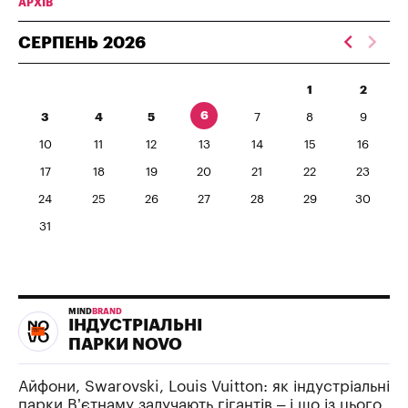
АРХІВ
СЕРПЕНЬ
2026
1
2
6
3
4
5
7
8
9
10
11
12
13
14
15
16
17
18
19
20
21
22
23
24
25
26
27
28
29
30
31
MIND
BRAND
ІНДУСТРІАЛЬНІ
ПАРКИ NOVO
Айфони, Swarovski, Louis Vuitton: як індустріальні
парки В’єтнаму залучають гігантів – і що із цього