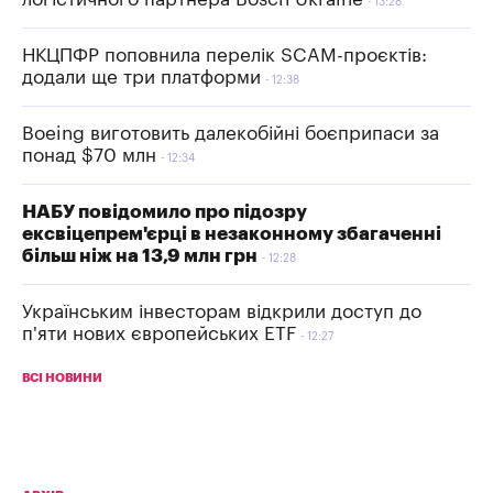
13:28
НКЦПФР поповнила перелік SCAM-проєктів:
додали ще три платформи
12:38
Boeing виготовить далекобійні боєприпаси за
понад $70 млн
12:34
НАБУ повідомило про підозру
ексвіцепрем'єрці в незаконному збагаченні
більш ніж на 13,9 млн грн
12:28
Українським інвесторам відкрили доступ до
п'яти нових європейських ETF
12:27
ВСІ НОВИНИ