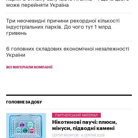
може перейняти Україна
Три неочевидні причини рекордної кількості
індустріальних парків. До чого тут 1 млрд
гривень
6 головних складових економічної незалежності
України
ВСІ МАТЕРІАЛИ КОМПАНІЇ
ГОЛОВНЕ ЗА ДОБУ
ПАРТНЕРСЬКИЙ МАТЕРІАЛ
Нікотинові паучі: плюси,
мінуси, підводні камені
СЕРГІЙ ЯХОНТОВ - 6 СЕРПНЯ 2026