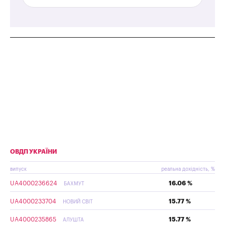
ОВДП УКРАЇНИ
випуск
реальна дохідність, %
UA4000236624
16.06 %
БАХМУТ
UA4000233704
15.77 %
НОВИЙ СВІТ
UA4000235865
15.77 %
АЛУШТА