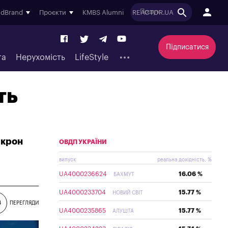
ndBrand
Проєкти
KMBS Alumni
REACTOR.UA
Підписатися
та
Нерухомість
LifeStyle
ть
 крон
ОВДП УКРАЇНИ
випуск
реальна дохідність, %
UA4000236624
16.06 %
БАХМУТ
UA4000233704
15.77 %
НОВИЙ СВІТ
4
ПЕРЕГЛЯДИ
UA4000235865
15.77 %
АЛУШТА