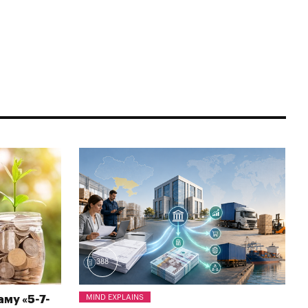
388
му «5-7-
MIND EXPLAINS