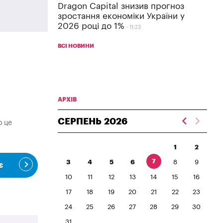
Dragon Capital знизив прогноз
зростання економіки України у
2026 році до 1%
11:23
ВСІ НОВИНИ
АРХІВ
СЕРПЕНЬ
2026
о це
1
2
7
3
4
5
6
8
9
є
10
11
12
13
14
15
16
17
18
19
20
21
22
23
24
25
26
27
28
29
30
31