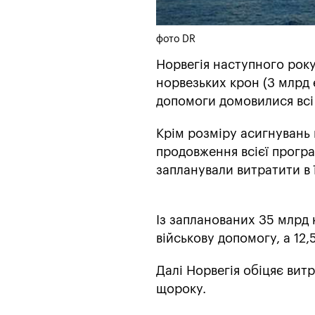
фото DR
Норвегія наступного рок
норвезьких крон (3 млрд 
допомоги домовилися всі 
Крім розміру асигнувань 
продовження всієї програ
запланували витратити в ї
Із запланованих 35 млрд к
військову допомогу, а 12,
Далі Норвегія обіцяє ви
щороку.