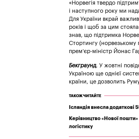
«Норвегія твердо підтри
і наступного року ми на
Для України вкрай важлив
років і щоб за цим стоял
знав, що підтримка Норвег
Стортингу (норвезькому п
прем’єр-міністр Йонас Га
Бекграунд
.
У жовтні пові
Україною ще однієї систем
країни, це дозволить Руму
ТАКОЖ ЧИТАЙТЕ
Ісландія внесла додаткові 
Керівництво «Нової пошти» 
логістику