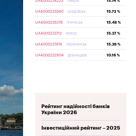
UA4000234223
15.74 %
ЛІВАДІЯ
UA4000233340
15.73 %
СКАДОВСЬК
UA4000235378
15.48 %
ГЕНІЧЕСЬК
UA4000233712
15.27 %
ФОРОС
UA4000237416
15.26 %
ЛИСИЧАНСЬК
UA4000232904
10.16 %
ДЕБАЛЬЦЕВЕ
Рейтинг надійності банків
України 2026
Інвестиційний рейтинг – 2025