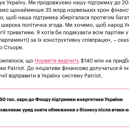
мує Україну. Ми продовжуємо нашу підтримку до 20
дамо щонайменше 35 млрд норвезьких крон фінанс
о, щоб наша підтримка зберігалася протягом бага
а широка політична згода. Ми хочемо, щоб народ У
ії триватиме. Я хотів би подякувати всім партіям у
арламенті) за їх конструктивну співпрацю», – сказ
р Стьоре.
домлялося, що
Норвегія виділить
$140 млн на придб
и Patriot. До ініціативи фінансово долучаться й і
нії відправити в Україну систему Patriot.
550 тис. євро до Фонду підтримки енергетики України
закликає уряд зняти обмеження з бізнесу після атаки н