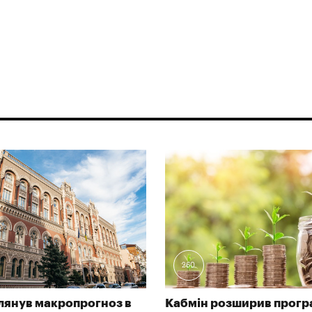
260
лянув макропрогноз в
Кабмін розширив програ