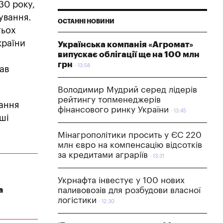
30 року,
ування.
ОСТАННІ НОВИНИ
тьох
країни
Українська компанія «Агромат»
випускає облігації ще на 100 млн
грн
13:58
ав
Володимир Мудрий серед лідерів
рейтингу топменеджерів
ання
фінансового ринку України
13:45
нші
Мінагрополітики просить у ЄС 220
млн євро на компенсацію відсотків
за кредитами аграріїв
13:31
Укрнафта інвестує у 100 нових
а
паливовозів для розбудови власної
логістики
12:30