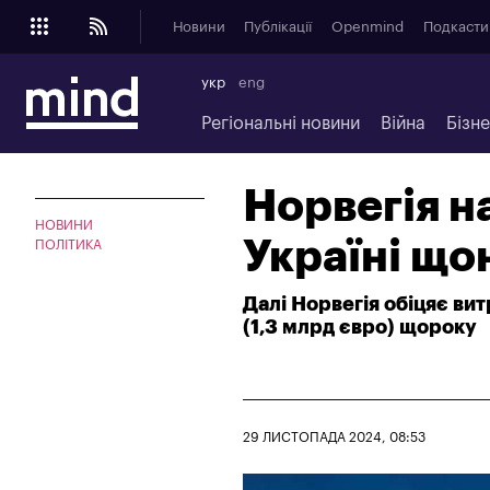
Новини
Публікації
Openmind
Подкасти
укр
eng
Регіональні новини
Війна
Бізн
Норвегія н
НОВИНИ
Україні що
ПОЛІТИКА
Далі Норвегія обіцяє ви
(1,3 млрд євро) щороку
29 ЛИСТОПАДА 2024, 08:53