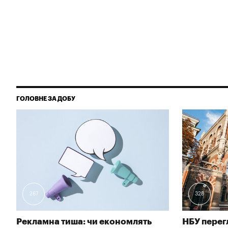
ГОЛОВНЕ ЗА ДОБУ
267
328
Рекламна тиша: чи економлять
НБУ перег