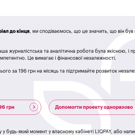
іал до кінця
, ми сподіваємось, що це значить, що він бу
ша журналістська та аналітична робота була якісною, і 
мпетентно. Це вимагає і фінансової незалежності.
ього за 196 грн на місяць та підтримайте розвиток незале
96 грн
Допомогти проекту одноразово
у у будь-який момент у власному кабінеті LIQPAY, або нап