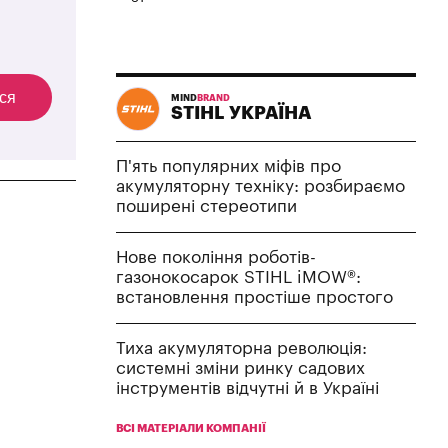
ся
MIND
BRAND
STIHL УКРАЇНА
П'ять популярних міфів про
акумуляторну техніку: розбираємо
поширені стереотипи
Нове покоління роботів-
газонокосарок STIHL iMOW®:
встановлення простіше простого
Тиха акумуляторна революція:
системні зміни ринку садових
інструментів відчутні й в Україні
ВСІ МАТЕРІАЛИ КОМПАНІЇ