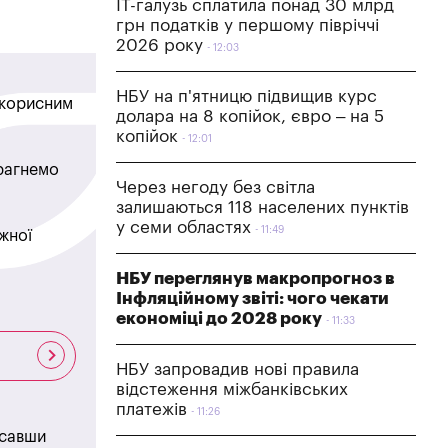
IT-галузь сплатила понад 30 млрд
грн податків у першому півріччі
2026 року
12:03
НБУ на п'ятницю підвищив курс
в корисним
долара на 8 копійок, євро – на 5
копійок
12:01
прагнемо
Через негоду без світла
залишаються 118 населених пунктів
у семи областях
11:49
жної
НБУ переглянув макропрогноз в
Інфляційному звіті: чого чекати
економіці до 2028 року
11:33
НБУ запровадив нові правила
відстеження міжбанківських
платежів
11:26
исавши