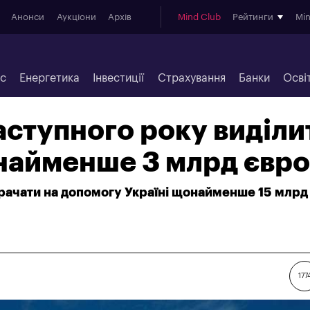
Анонси
Аукціони
Архів
Mind Club
Рейтинги
Mi
ес
Енергетика
Інвестиції
Страхування
Банки
Осві
аступного року виділи
найменше 3 млрд євро
трачати на допомогу Україні щонайменше 15 млрд
177