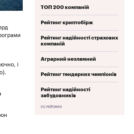
ТОП 200 компаній
Рейтинг криптобірж
лрд
програми
Рейтинг надійності страхових
компаній
Аграрний незламний
ючно, і
о).
Рейтинг тендерних чемпіонів
Рейтинг надійності
а
забудовників
УСІ РЕЙТИНГИ
рон