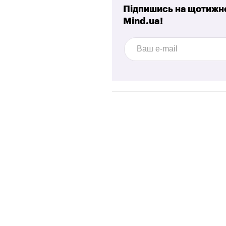
Підпишись на щотижне
Mind.ua!