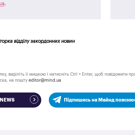
ua
.
кторка відділу закордонних новин
у, виділіть її мишкою і натисніть Ctrl + Enter, щоб повідомити пр
аска, на пошту
editor@mind.ua
e NEWS
Підпишись на Майнд поясню