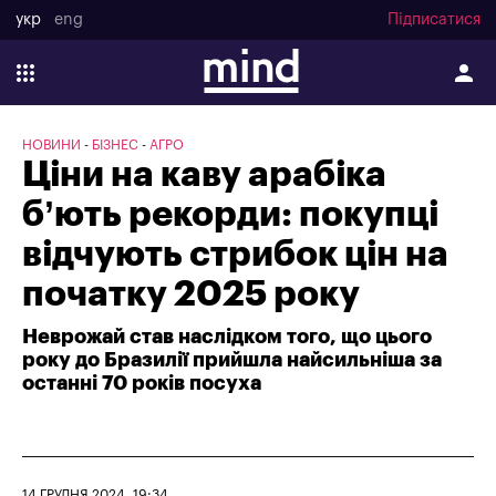
укр
eng
Підписатися
НОВИНИ
БІЗНЕС
АГРО
Ціни на каву арабіка
б’ють рекорди: покупці
відчують стрибок цін на
початку 2025 року
Неврожай став наслідком того, що цього
року до Бразилії прийшла найсильніша за
останні 70 років посуха
14 ГРУДНЯ 2024, 19:34