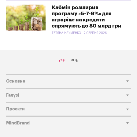
Кабмін розширив
програму «5-7-9%» для
аграріїв: на кредити
спрямують до 80 млрд грн
ТЕТЯНА НАУМЕНКО - 7 СЕРПНЯ 2026
укр
eng
Основне
Галузі
Проєкти
MindBrand