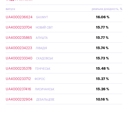
випуск
реальна дохідність, %
UA4000236624
16.06 %
БАХМУТ
UA4000233704
15.77 %
НОВИЙ СВІТ
UA4000235865
15.77 %
АЛУШТА
UA4000234223
15.74 %
ЛІВАДІЯ
UA4000233340
15.73 %
СКАДОВСЬК
UA4000235378
15.48 %
ГЕНІЧЕСЬК
UA4000233712
15.27 %
ФОРОС
UA4000237416
15.26 %
ЛИСИЧАНСЬК
UA4000232904
10.16 %
ДЕБАЛЬЦЕВЕ