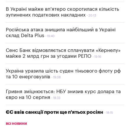
В Україні майже вп'ятеро скоротилася кількість
зупинених податкових накладних
20:13
Російська атака знищила найбільший в Україні
склад Delta Plus
19:40
Сенс Банк відмовляється сплачувати «Кернелу»
майже 2 млрд грн за угодами РЕПО
19:16
Україна уразила шість суден тіньового флоту рф
та 10 енерговузлів
19:08
Гривня зміцнюється: НБУ знизив курс долара та
євро на 10 серпня
18:33
ЄС ввів санкції проти ще п'ятьох росіян
18:15
ВСІ НОВИНИ