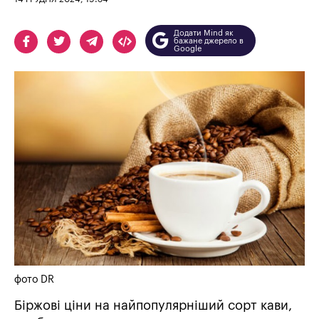
Додати Mind як
бажане джерело в
Google
фото DR
Біржові ціни на найпопулярніший сорт кави,