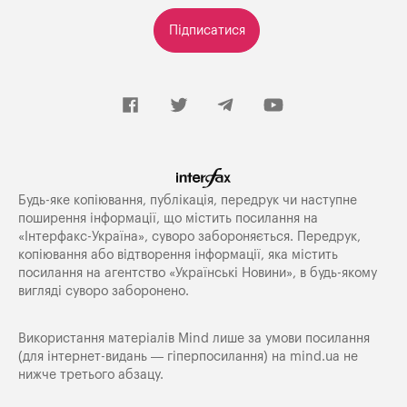
Підписатися
Будь-яке копiювання, публiкацiя, передрук чи наступне
поширення iнформацiї, що мiстить посилання на
«Iнтерфакс-Україна», суворо забороняється. Передрук,
копіювання або відтворення інформації, яка містить
посилання на агентство «Українські Новини», в будь-якому
вигляді суворо заборонено.
Використання матеріалів Mind лише за умови посилання
(для інтернет-видань — гіперпосилання) на
mind.ua
не
нижче третього абзацу.