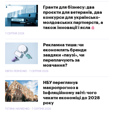
Гранти для бізнесу: два
проєкти для ветеранів, два
конкурси для українсько-
молдовських партнерств, а
також інновації і ясла
7 СЕРПНЯ 2026
Рекламна тиша: чи
економлять бренди
завдяки «паузі», чи
переплачують за
мовчання?
ЄВГЕН ЛЕВЧЕНКО - 7 СЕРПНЯ 2026
НБУ переглянув
макропрогноз в
Інфляційному звіті: чого
чекати економіці до 2028
року
ТЕТЯНА НАУМЕНКО - 7 СЕРПНЯ 2026