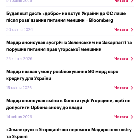
9 травня 2026
Читати
Будапешт дасть «добро» на вступ України до ЄС лише
після розв'язання питання меншин – Bloomberg
30 квітня 2026
Читати
Мадяр анонсував зустріч із Зеленським на Закарпатті та
порушив питання прав угорської меншини
28 квітня 2026
Читати
Мадяр назвав умову розблокування 90 млрд євро
кредиту для України
15 квітня 2026
Читати
Мадяр анонсував зміни в Конституції Угорщини, щоб не
допустити Орбана знову до влади
14 квітня 2026
Читати
«Землетрус» в Угорщині: що перемога Мадяра несе світу
та Україні