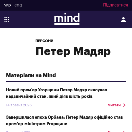
укр
eng
Підписатися
ПЕРСОНИ
Петер Мадяр
Матеріали на Mind
Новий прем'єр Угорщини Петер Мадяр скасував
надзвичайний стан, який діяв шість років
14 травня 2026
Читати
Завершилася епоха Орбана: Петер Мадяр офіційно став
прем’єр-міністром Угорщини