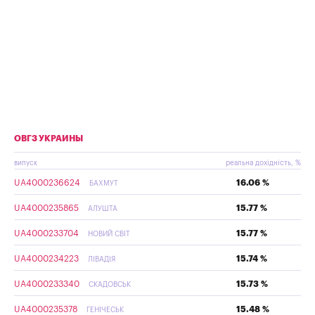
ОВГЗ УКРАИНЫ
випуск
реальна дохідність, %
UA4000236624
16.06 %
БАХМУТ
UA4000235865
15.77 %
АЛУШТА
UA4000233704
15.77 %
НОВИЙ СВІТ
UA4000234223
15.74 %
ЛІВАДІЯ
UA4000233340
15.73 %
СКАДОВСЬК
UA4000235378
15.48 %
ГЕНІЧЕСЬК