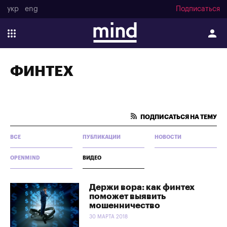
укр
eng
Подписаться
ФИНТЕХ
ПОДПИСАТЬСЯ НА ТЕМУ
ВСЕ
ПУБЛИКАЦИИ
НОВОСТИ
OPENMIND
ВИДЕО
Держи вора: как финтех
поможет выявить
мошенничество
30 МАРТА 2018