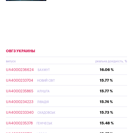
ОВГЗ УКРАИНЫ
випуск
реальна дохідність, %
UA4000236624
16.06 %
БАХМУТ
UA4000233704
15.77 %
НОВИЙ СВІТ
UA4000235865
15.77 %
АЛУШТА
UA4000234223
15.74 %
ЛІВАДІЯ
UA4000233340
15.73 %
СКАДОВСЬК
UA4000235378
15.48 %
ГЕНІЧЕСЬК