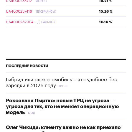
UA4000233712
15.27 %
ФОРОС
UA4000237416
15.26 %
ЛИСИЧАНСЬК
UA4000232904
10.16 %
ДЕБАЛЬЦЕВЕ
ПОСЛЕДНИЕ НОВОСТИ
Гибрид или электромобиль – что удобнее без
зарядки в 2026 году
09:30
Роксолана Пыртко: новые ТРЦ не угроза —
угроза для тех, кто не меняет операционную
модель
17:30
Олег Чикида: клиенту важно не как приехало