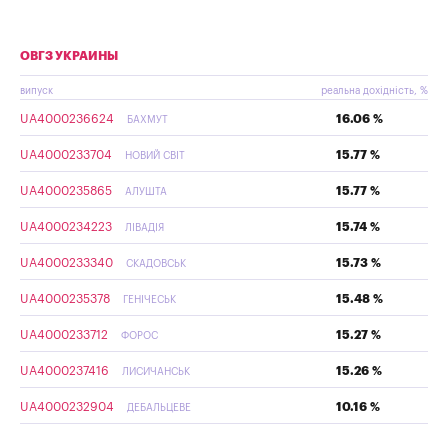
ОВГЗ УКРАИНЫ
випуск
реальна дохідність, %
UA4000236624
16.06 %
БАХМУТ
UA4000233704
15.77 %
НОВИЙ СВІТ
UA4000235865
15.77 %
АЛУШТА
UA4000234223
15.74 %
ЛІВАДІЯ
UA4000233340
15.73 %
СКАДОВСЬК
UA4000235378
15.48 %
ГЕНІЧЕСЬК
UA4000233712
15.27 %
ФОРОС
UA4000237416
15.26 %
ЛИСИЧАНСЬК
UA4000232904
10.16 %
ДЕБАЛЬЦЕВЕ