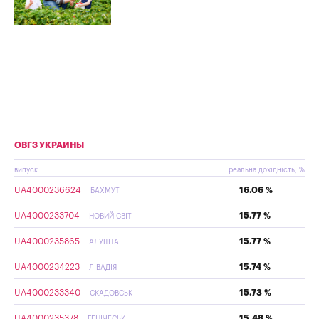
ОВГЗ УКРАИНЫ
випуск
реальна дохідність, %
UA4000236624
16.06 %
БАХМУТ
UA4000233704
15.77 %
НОВИЙ СВІТ
UA4000235865
15.77 %
АЛУШТА
UA4000234223
15.74 %
ЛІВАДІЯ
UA4000233340
15.73 %
СКАДОВСЬК
UA4000235378
15.48 %
ГЕНІЧЕСЬК