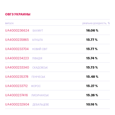
ОВГЗ УКРАИНЫ
випуск
реальна дохідність, %
UA4000236624
16.06 %
БАХМУТ
UA4000235865
15.77 %
АЛУШТА
UA4000233704
15.77 %
НОВИЙ СВІТ
UA4000234223
15.74 %
ЛІВАДІЯ
UA4000233340
15.73 %
СКАДОВСЬК
UA4000235378
15.48 %
ГЕНІЧЕСЬК
UA4000233712
15.27 %
ФОРОС
UA4000237416
15.26 %
ЛИСИЧАНСЬК
UA4000232904
10.16 %
ДЕБАЛЬЦЕВЕ