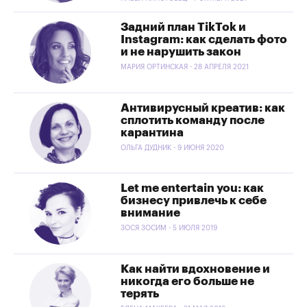
Задний план TikTok и
Instagram: как сделать фото
и не нарушить закон
МАРИЯ ОРТИНСКАЯ - 28 АПРЕЛЯ 2021
Антивирусный креатив: как
сплотить команду после
карантина
ОЛЬГА ДУДНИК - 9 ИЮНЯ 2020
Let me entertain you: как
бизнесу привлечь к себе
внимание
ЗОСЯ ЗОСИМ - 5 ИЮЛЯ 2019
Как найти вдохновение и
никогда его больше не
терять