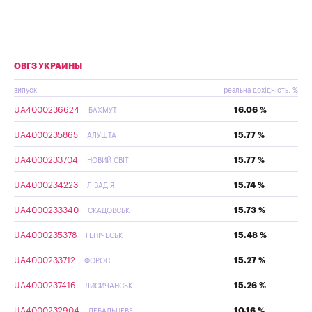
ОВГЗ УКРАИНЫ
випуск
реальна дохідність, %
UA4000236624
16.06 %
БАХМУТ
UA4000235865
15.77 %
АЛУШТА
UA4000233704
15.77 %
НОВИЙ СВІТ
UA4000234223
15.74 %
ЛІВАДІЯ
UA4000233340
15.73 %
СКАДОВСЬК
UA4000235378
15.48 %
ГЕНІЧЕСЬК
UA4000233712
15.27 %
ФОРОС
UA4000237416
15.26 %
ЛИСИЧАНСЬК
UA4000232904
10.16 %
ДЕБАЛЬЦЕВЕ