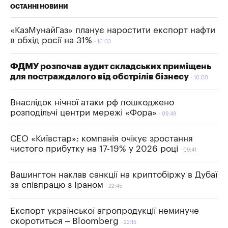
ОСТАННІ НОВИНИ
«КазМунайГаз» планує наростити експорт нафти
в обхід росії на 31%
10:03
ФДМУ розпочав аудит складських приміщень
для постраждалого від обстрілів бізнесу
10:00
Внаслідок нічної атаки рф пошкоджено
розподільчі центри мережі «Фора»
09:49
СЕО «Київстар»: компанія очікує зростання
чистого прибутку на 17-19% у 2026 році
09:41
Вашингтон наклав санкції на криптобіржу в Дубаї
за співпрацю з Іраном
22:45
Експорт української агропродукції неминуче
скоротиться – Bloomberg
22:15