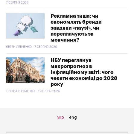
7 СЕРПНЯ 2026
Рекламна тиша: чи
економлять бренди
завдяки «паузі», чи
переплачують за
мовчання?
ЄВГЕН ЛЕВЧЕНКО - 7 СЕРПНЯ 2026
НБУ переглянув
макропрогноз в
Інфляційному звіті: чого
чекати економіці до 2028
року
ТЕТЯНА НАУМЕНКО - 7 СЕРПНЯ 2026
укр
eng