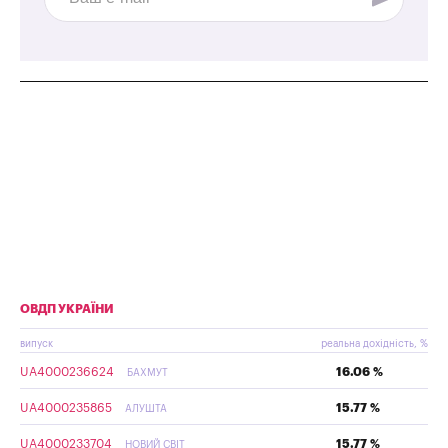
ОВДП УКРАЇНИ
випуск
реальна дохідність, %
UA4000236624
16.06 %
БАХМУТ
UA4000235865
15.77 %
АЛУШТА
UA4000233704
15.77 %
НОВИЙ СВІТ