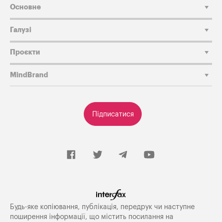
Основне
Галузі
Проєкти
MindBrand
Підписатися
Будь-яке копiювання, публiкацiя, передрук чи наступне
поширення iнформацiї, що мiстить посилання на