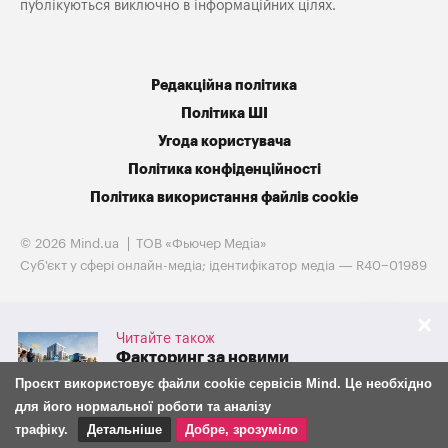
публікуються виключно в інформаційних цілях.
Редакційна політика
Політика ШІ
Угода користувача
Політика конфіденційності
Політика використання файлів cookie
© 2026 Mind.ua
ТОВ «Фьючер Медiа»
Cуб'єкт у сфері онлайн-медіа; ідентифікатор медіа — R40−01989
Читайте також
Факторинг за новими
правилами: що з 30 липня
Проєкт використовує файли cookie сервісів Mind. Це необхідно
змінилося для бізнесу та
для його нормальної роботи та аналізу
фінансових компаній
трафіку.
Детальніше
Добре, зрозуміло