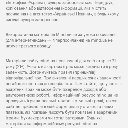
«Iнтерфакс-Україна», суворо забороняється. Передрук,
копіювання або відтворення інформації, яка містить
посилання на агентство «Українські Новини», в будь-якому
вигляді суворо заборонено.
Використання матеріалів Mind лише за умови посилання
(для інтернет-видань — гіперпосилання) на
mind.ua
не
нижче третього абзацу.
Матеріали сайту mind.ua призначені для осіб старше 21
року (21+). Участь в азартних іграх може викликати ігрову
залежність. Дотримуйтесь правил (принципів)
відповідальної гри. При виявленні перших ознак залежності
негайно зверніться до спеціаліста. Пам'ятайте, що участь в
азартних іграх не може бути джерелом доходів або
альтернативою роботі. Інформаційний ресурс mind.ua не
проводить ігри на реальні та/або віртуальні гроші, також
сайт не приймає ні в якій формі оплату ставок та інших
платежів, які пов’язані/можуть бути пов’язані з азартними
іграми, букмекерами чи тоталізаторами. Будь-які
матеріали на інформаційному ресурсі mind.ua