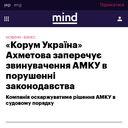
укр
eng
Підписатися
НОВИНИ
БІЗНЕС
«Корум Україна»
Ахметова заперечує
звинувачення АМКУ в
порушенні
законодавства
Компанія оскаржуватиме рішення АМКУ в
судовому порядку