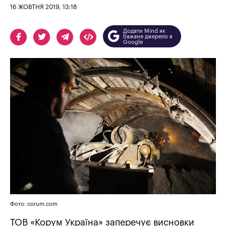
16 ЖОВТНЯ 2019, 13:18
Додати Mind як
бажане джерело в
Google
Фото: corum.com
ТОВ «Корум Україна» заперечує висновки