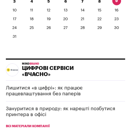
9
3
4
5
6
7
8
10
11
12
13
14
15
16
17
18
19
20
21
22
23
24
25
26
27
28
29
30
31
MIND
BRAND
ЦИФРОВІ СЕРВІСИ
«ВЧАСНО»
Лишитися «в цифрі»: як працює
працевлаштування без паперів
Зануритися в природу: як нарешті позбутися
принтера в офісі
ВСІ МАТЕРІАЛИ КОМПАНІЇ