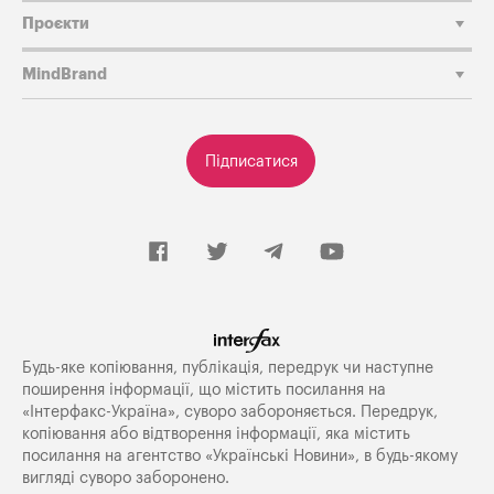
Проєкти
MindBrand
Підписатися
Будь-яке копiювання, публiкацiя, передрук чи наступне
поширення iнформацiї, що мiстить посилання на
«Iнтерфакс-Україна», суворо забороняється. Передрук,
копіювання або відтворення інформації, яка містить
посилання на агентство «Українські Новини», в будь-якому
вигляді суворо заборонено.