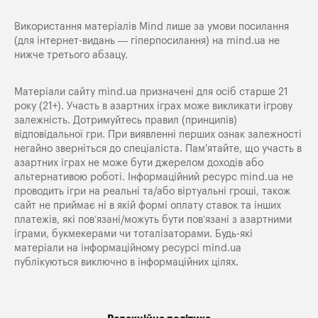
Використання матеріалів Mind лише за умови посилання
(для інтернет-видань — гіперпосилання) на
mind.ua
не
нижче третього абзацу.
Матеріали сайту mind.ua призначені для осіб старше 21
року (21+). Участь в азартних іграх може викликати ігрову
залежність. Дотримуйтесь правил (принципів)
відповідальної гри. При виявленні перших ознак залежності
негайно зверніться до спеціаліста. Пам'ятайте, що участь в
азартних іграх не може бути джерелом доходів або
альтернативою роботі. Інформаційний ресурс mind.ua не
проводить ігри на реальні та/або віртуальні гроші, також
сайт не приймає ні в якій формі оплату ставок та інших
платежів, які пов’язані/можуть бути пов’язані з азартними
іграми, букмекерами чи тоталізаторами. Будь-які
матеріали на інформаційному ресурсі mind.ua
публікуються виключно в інформаційних цілях.