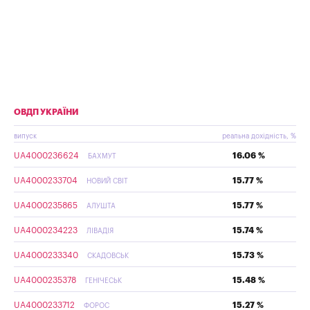
ОВДП УКРАЇНИ
випуск
реальна дохідність, %
UA4000236624
16.06 %
БАХМУТ
UA4000233704
15.77 %
НОВИЙ СВІТ
UA4000235865
15.77 %
АЛУШТА
UA4000234223
15.74 %
ЛІВАДІЯ
UA4000233340
15.73 %
СКАДОВСЬК
UA4000235378
15.48 %
ГЕНІЧЕСЬК
UA4000233712
15.27 %
ФОРОС