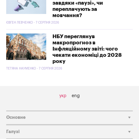
завдяки «паузі», чи
переплачують за
мовчання?
ЄВГЕН ЛЕВЧЕНКО - 7 СЕРПНЯ 2026
НБУ переглянув
макропрогноз в
Інфляційному звіті: чого
чекати економіці до 2028
року
ТЕТЯНА НАУМЕНКО - 7 СЕРПНЯ 2026
укр
eng
Основне
Галузі