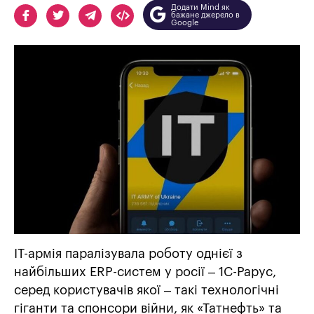
Додати Mind як
бажане джерело в
Google
IT-армія паралізувала роботу однієї з
найбільших ERP-систем у росії – 1С-Рарус,
серед користувачів якої – такі технологічні
гіганти та спонсори війни, як «Татнефть» та