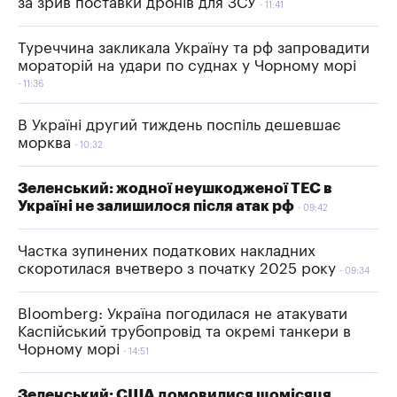
за зрив поставки дронів для ЗСУ
11:41
Туреччина закликала Україну та рф запровадити
мораторій на удари по суднах у Чорному морі
11:36
В Україні другий тиждень поспіль дешевшає
морква
10:32
Зеленський: жодної неушкодженої ТЕС в
Україні не залишилося після атак рф
09:42
Частка зупинених податкових накладних
скоротилася вчетверо з початку 2025 року
09:34
Bloomberg: Україна погодилася не атакувати
Каспійський трубопровід та окремі танкери в
Чорному морі
14:51
Зеленський: США домовилися щомісяця