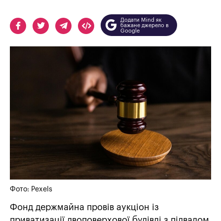
Додати Mind як
бажане джерело в
Google
Фото: Рexels
Фонд держмайна провів аукціон із
приватизації двоповерхової будівлі з підвалом