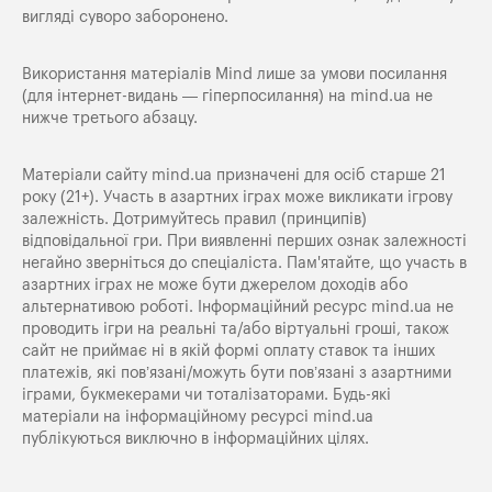
вигляді суворо заборонено.
Використання матеріалів Mind лише за умови посилання
(для інтернет-видань — гіперпосилання) на
mind.ua
не
нижче третього абзацу.
Матеріали сайту mind.ua призначені для осіб старше 21
року (21+). Участь в азартних іграх може викликати ігрову
залежність. Дотримуйтесь правил (принципів)
відповідальної гри. При виявленні перших ознак залежності
негайно зверніться до спеціаліста. Пам'ятайте, що участь в
азартних іграх не може бути джерелом доходів або
альтернативою роботі. Інформаційний ресурс mind.ua не
проводить ігри на реальні та/або віртуальні гроші, також
сайт не приймає ні в якій формі оплату ставок та інших
платежів, які пов’язані/можуть бути пов’язані з азартними
іграми, букмекерами чи тоталізаторами. Будь-які
матеріали на інформаційному ресурсі mind.ua
публікуються виключно в інформаційних цілях.