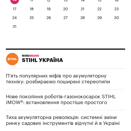
11
12
13
14
15
16
17
18
19
20
21
22
23
24
25
26
27
28
29
30
31
MIND
BRAND
STIHL УКРАЇНА
П'ять популярних міфів про акумуляторну
техніку: розбираємо поширені стереотипи
Нове покоління роботів-газонокосарок STIHL
iMOW®: встановлення простіше простого
Тиха акумуляторна революція: системні зміни
ринку садових інструментів відчутні й в Україні