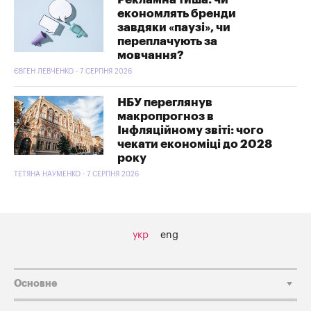
економлять бренди
завдяки «паузі», чи
переплачують за
мовчання?
ЄВГЕН ЛЕВЧЕНКО - 7 СЕРПНЯ 2026
НБУ переглянув
макропрогноз в
Інфляційному звіті: чого
чекати економіці до 2028
року
ТЕТЯНА НАУМЕНКО - 7 СЕРПНЯ 2026
укр
eng
Основне