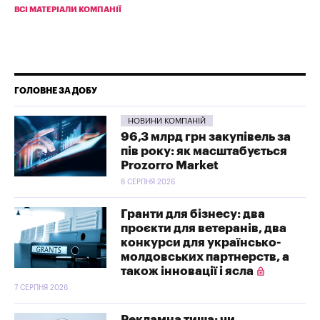
ВСІ МАТЕРІАЛИ КОМПАНІЇ
ГОЛОВНЕ ЗА ДОБУ
НОВИНИ КОМПАНІЙ
96,3 млрд грн закупівель за
пів року: як масштабується
Prozorro Market
8 СЕРПНЯ 2026
Гранти для бізнесу: два
проєкти для ветеранів, два
конкурси для українсько-
молдовських партнерств, а
також інновації і ясла
7 СЕРПНЯ 2026
Рекламна тиша: чи