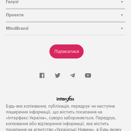
Галузі
Проєкти
MindBrand
Підписатися
Будь-яке копiювання, публiкацiя, передрук чи наступне
поширення iнформацiї, що мiстить посилання на
«Iнтерфакс-Україна», суворо забороняється. Передрук,
копіювання або відтворення інформації, яка містить
посилання на агентство «Українські Новини», в будь-якому