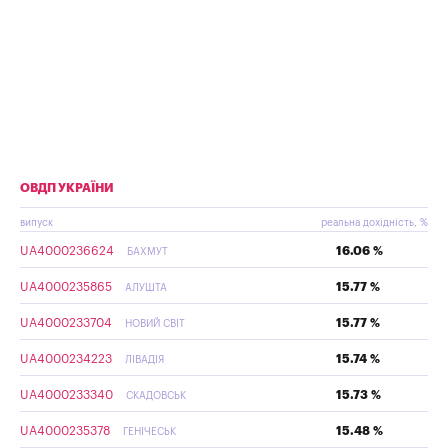
ОВДП УКРАЇНИ
випуск
реальна дохідність, %
UA4000236624
16.06 %
БАХМУТ
UA4000235865
15.77 %
АЛУШТА
UA4000233704
15.77 %
НОВИЙ СВІТ
UA4000234223
15.74 %
ЛІВАДІЯ
UA4000233340
15.73 %
СКАДОВСЬК
UA4000235378
15.48 %
ГЕНІЧЕСЬК