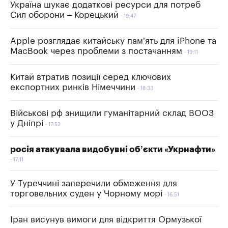
Україна шукає додаткові ресурси для потреб
Сил оборони – Корецький
19:47
Apple розглядає китайську пам’ять для iPhone та
MacBook через проблеми з постачанням
19:11
Китай втратив позиції серед ключових
експортних ринків Німеччини
18:33
Військові рф знищили гуманітарний склад ВООЗ
у Дніпрі
17:52
росія атакувала видобувні об’єкти «Укрнафти»
17:11
У Туреччині заперечили обмеження для
торговельних суден у Чорному морі
16:51
Іран висунув вимоги для відкриття Ормузької