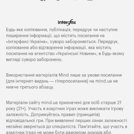
Будь-яке копiювання, публiкацiя, передрук чи наступне
поширення iнформацiї, що мiстить посилання на
«Iнтерфакс-Україна», суворо забороняється. Передрук,
копіювання або відтворення інформації, яка містить
посилання на агентство «Українські Новини», в будь-якому
вигляді суворо заборонено.
Використання матеріалів Mind лише за умови посилання
(для інтернет-видань — гіперпосилання) на
mind.ua
не
нижче третього абзацу.
Матеріали сайту mind.ua призначені для осіб старше 21
року (21+). Участь в азартних іграх може викликати ігрову
залежність. Дотримуйтесь правил (принципів)
відповідальної гри. При виявленні перших ознак залежності
негайно зверніться до спеціаліста. Пам'ятайте, що участь в
азартних іграх не може бути джерелом доходів або