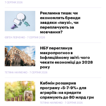
7 СЕРПНЯ 2026
Рекламна тиша: чи
економлять бренди
завдяки «паузі», чи
переплачують за
мовчання?
ЄВГЕН ЛЕВЧЕНКО - 7 СЕРПНЯ 2026
НБУ переглянув
макропрогноз в
Інфляційному звіті: чого
чекати економіці до 2028
року
ТЕТЯНА НАУМЕНКО - 7 СЕРПНЯ 2026
Кабмін розширив
програму «5-7-9%» для
аграріїв: на кредити
спрямують до 80 млрд грн
ТЕТЯНА НАУМЕНКО - 7 СЕРПНЯ 2026