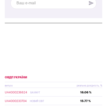
ОВДП УКРАЇНИ
випуск
реальна дохідність, %
UA4000236624
16.06 %
БАХМУТ
UA4000233704
15.77 %
НОВИЙ СВІТ