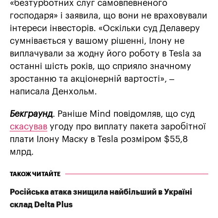
«безтурботних слуг самовпевненого
господаря» і заявила, що вони не враховували
інтереси інвесторів. «Оскільки суд Делаверу
сумнівається у вашому рішенні, Ілону не
виплачували за жодну його роботу в Tesla за
останні шість років, що сприяло значному
зростанню та акціонерній вартості», –
написала Денхольм.
Бекграунд
. Раніше Mind повідомляв, що суд
скасував
угоду про виплату пакета заробітної
плати Ілону Маску в Tesla розміром $55,8
млрд.
ТАКОЖ ЧИТАЙТЕ
Російська атака знищила найбільший в Україні
склад Delta Plus