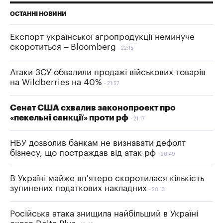
ОСТАННІ НОВИНИ
Експорт української агропродукції неминуче
скоротиться – Bloomberg
22:15
Атаки ЗСУ обвалили продажі військових товарів
на Wildberries на 40%
21:57
Сенат США схвалив законопроект про
«пекельні санкції» проти рф
21:17
НБУ дозволив банкам не визнавати дефолт
бізнесу, що постраждав від атак рф
20:49
В Україні майже вп'ятеро скоротилася кількість
зупинених податкових накладних
20:13
Російська атака знищила найбільший в Україні