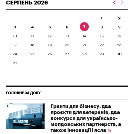
СЕРПЕНЬ
2026
1
2
7
3
4
5
6
8
9
10
11
12
13
14
15
16
17
18
19
20
21
22
23
24
25
26
27
28
29
30
31
ГОЛОВНЕ ЗА ДОБУ
Гранти для бізнесу: два
проєкти для ветеранів, два
конкурси для українсько-
молдовських партнерств, а
також інновації і ясла