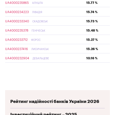
UA4000235865
15.77 %
АЛУШТА
UA4000234223
15.74 %
ЛІВАДІЯ
UA4000233340
15.73 %
СКАДОВСЬК
UA4000235378
15.48 %
ГЕНІЧЕСЬК
UA4000233712
15.27 %
ФОРОС
UA4000237416
15.26 %
ЛИСИЧАНСЬК
UA4000232904
10.16 %
ДЕБАЛЬЦЕВЕ
Рейтинг надійності банків України 2026
Інвестиційний рейтинг – 2025