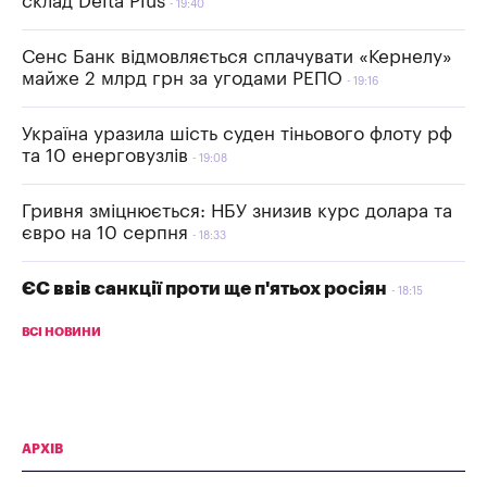
склад Delta Plus
19:40
Сенс Банк відмовляється сплачувати «Кернелу»
майже 2 млрд грн за угодами РЕПО
19:16
Україна уразила шість суден тіньового флоту рф
та 10 енерговузлів
19:08
Гривня зміцнюється: НБУ знизив курс долара та
євро на 10 серпня
18:33
ЄС ввів санкції проти ще п'ятьох росіян
18:15
ВСІ НОВИНИ
АРХІВ