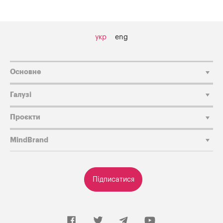
укр
eng
Основне
Галузі
Проєкти
MindBrand
Підписатися