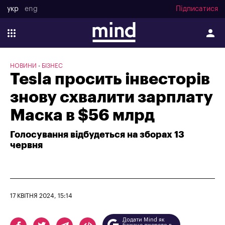
укр
eng
Підписатися
НОВИНИ
БІЗНЕС
Tesla просить інвесторів
знову схвалити зарплату
Маска в $56 млрд
Голосування відбудеться на зборах 13
червня
17 КВІТНЯ 2024, 15:14
Додати Mind як