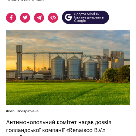
Додати Mind як
бажане джерело в
Google
Фото: ілюстративне
Антимонопольний комітет надав дозвіл
голландської компанії «Renaisco B.V.»