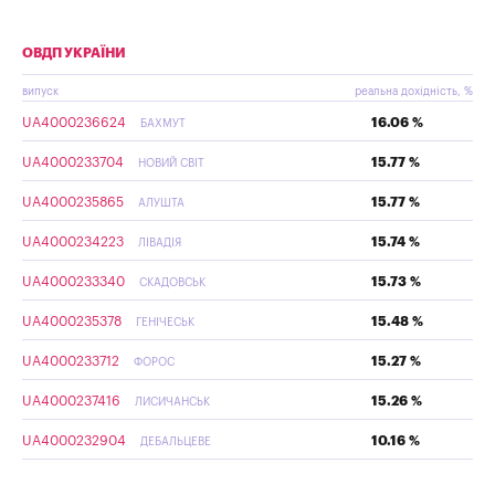
ОВДП УКРАЇНИ
випуск
реальна дохідність, %
UA4000236624
16.06 %
БАХМУТ
UA4000233704
15.77 %
НОВИЙ СВІТ
UA4000235865
15.77 %
АЛУШТА
UA4000234223
15.74 %
ЛІВАДІЯ
UA4000233340
15.73 %
СКАДОВСЬК
UA4000235378
15.48 %
ГЕНІЧЕСЬК
UA4000233712
15.27 %
ФОРОС
UA4000237416
15.26 %
ЛИСИЧАНСЬК
UA4000232904
10.16 %
ДЕБАЛЬЦЕВЕ