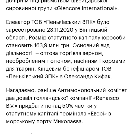
дочірнім підприємством швейцарської
сировинної групи «Glencore International».
Елеватор ТОВ «Пеньківський ЗПК» було
зареєстровано 23.11.2020 у Вінницькій
області. Розмір статутного капіталу юрособи
становить 163,9 млн грн. Основний вид
діяльності – оптова торгівля зерном,
необробленим тютюном, насінням і кормами
для тварин. Кінцевим бенефіціаром ТОВ
«Пеньківський ЗПК» є Олександр Кифак.
Нагадаємо: раніше Антимонопольний комітет
дав дозвіл голландської компанії «Renaisco
B.V.» придбати понад 50% частки у
статутному капіталі термінала «Евері» в
морському порту Миколаєва.