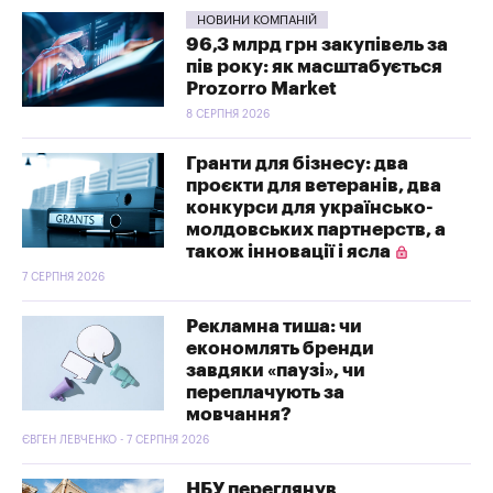
НОВИНИ КОМПАНІЙ
96,3 млрд грн закупівель за
пів року: як масштабується
Prozorro Market
8 СЕРПНЯ 2026
Гранти для бізнесу: два
проєкти для ветеранів, два
конкурси для українсько-
молдовських партнерств, а
також інновації і ясла
7 СЕРПНЯ 2026
Рекламна тиша: чи
економлять бренди
завдяки «паузі», чи
переплачують за
мовчання?
ЄВГЕН ЛЕВЧЕНКО - 7 СЕРПНЯ 2026
НБУ переглянув