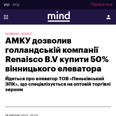
укр
eng
Підписатися
НОВИНИ
БІЗНЕС
АМКУ дозволив
голландській компанії
Renaisco B.V купити 50%
вінницького елеватора
Йдеться про елеватор ТОВ «Пеньківський
ЗПК», що спеціалізується на оптовій торгівлі
зерном
18 КВІТНЯ 2024, 15:02