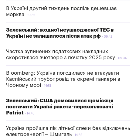
В Україні другий тиждень поспіль дешевшає
морква
10:32
Зеленський: жодної неушкодженої ТЕС в
Україні не залишилося після атак рф
09:42
Частка зупинених податкових накладних
скоротилася вчетверо з початку 2025 року
09:34
Bloomberg: Україна погодилася не атакувати
Каспійський трубопровід та окремі танкери в
Чорному морі
14:51
Зеленський: США домовилися щомісяця
постачати Україні ракети-перехоплювачі
Patriot
14:43
Україна пройшла пік літньої спеки без відключень
електроенергії – Шмигаль
14:32