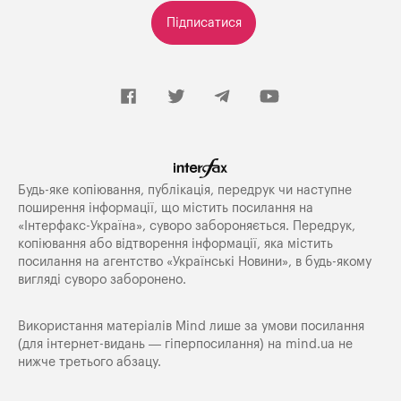
Підписатися
Будь-яке копiювання, публiкацiя, передрук чи наступне
поширення iнформацiї, що мiстить посилання на
«Iнтерфакс-Україна», суворо забороняється. Передрук,
копіювання або відтворення інформації, яка містить
посилання на агентство «Українські Новини», в будь-якому
вигляді суворо заборонено.
Використання матеріалів Mind лише за умови посилання
(для інтернет-видань — гіперпосилання) на
mind.ua
не
нижче третього абзацу.