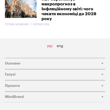
макропрогноз в
Інфляційному звіті: чого
чекати економіці до 2028
року
ТЕТЯНА НАУМЕНКО - 7 СЕРПНЯ 2026
укр
eng
Основне
Галузі
Проєкти
MindBrand