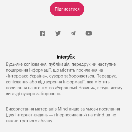
Підписатися
Будь-яке копiювання, публiкацiя, передрук чи наступне
поширення iнформацiї, що мiстить посилання на
«Iнтерфакс-Україна», суворо забороняється. Передрук,
копіювання або відтворення інформації, яка містить
посилання на агентство «Українські Новини», в будь-якому
вигляді суворо заборонено.
Використання матеріалів Mind лише за умови посилання
(для інтернет-видань — гіперпосилання) на
mind.ua
не
нижче третього абзацу.