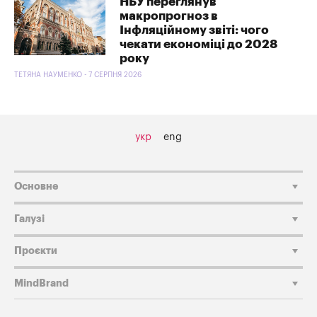
НБУ переглянув
макропрогноз в
Інфляційному звіті: чого
чекати економіці до 2028
року
ТЕТЯНА НАУМЕНКО - 7 СЕРПНЯ 2026
укр
eng
Основне
Галузі
Проєкти
MindBrand