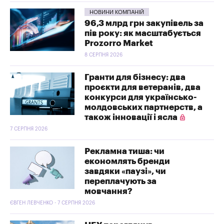
НОВИНИ КОМПАНІЙ
96,3 млрд грн закупівель за
пів року: як масштабується
Prozorro Market
8 СЕРПНЯ 2026
Гранти для бізнесу: два
проєкти для ветеранів, два
конкурси для українсько-
молдовських партнерств, а
також інновації і ясла
7 СЕРПНЯ 2026
Рекламна тиша: чи
економлять бренди
завдяки «паузі», чи
переплачують за
мовчання?
ЄВГЕН ЛЕВЧЕНКО - 7 СЕРПНЯ 2026