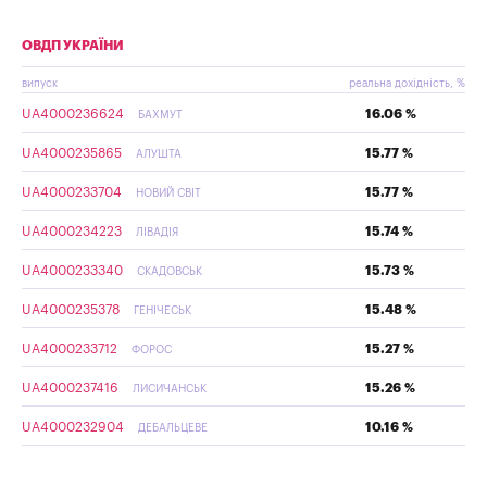
ОВДП УКРАЇНИ
випуск
реальна дохідність, %
UA4000236624
16.06 %
БАХМУТ
UA4000235865
15.77 %
АЛУШТА
UA4000233704
15.77 %
НОВИЙ СВІТ
UA4000234223
15.74 %
ЛІВАДІЯ
UA4000233340
15.73 %
СКАДОВСЬК
UA4000235378
15.48 %
ГЕНІЧЕСЬК
UA4000233712
15.27 %
ФОРОС
UA4000237416
15.26 %
ЛИСИЧАНСЬК
UA4000232904
10.16 %
ДЕБАЛЬЦЕВЕ