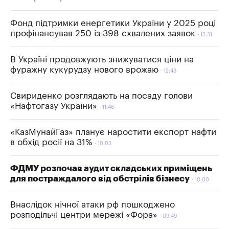
Фонд підтримки енергетики України у 2025 році
профінансував 250 із 398 схвалених заявок
13:31
В Україні продовжують знижуватися ціни на
фуражну кукурудзу нового врожаю
12:43
Свириденко розглядають на посаду голови
«Нафтогазу України»
11:46
«КазМунайГаз» планує наростити експорт нафти
в обхід росії на 31%
10:03
ФДМУ розпочав аудит складських приміщень
для постраждалого від обстрілів бізнесу
10:00
Внаслідок нічної атаки рф пошкоджено
розподільчі центри мережі «Фора»
09:49