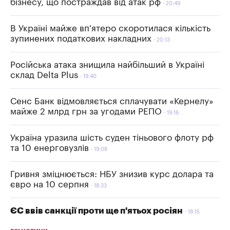
бізнесу, що постраждав від атак рф
20:49
В Україні майже вп'ятеро скоротилася кількість
зупинених податкових накладних
20:13
Російська атака знищила найбільший в Україні
склад Delta Plus
19:40
Сенс Банк відмовляється сплачувати «Кернелу»
майже 2 млрд грн за угодами РЕПО
19:16
Україна уразила шість суден тіньового флоту рф
та 10 енерговузлів
19:08
Гривня зміцнюється: НБУ знизив курс долара та
євро на 10 серпня
18:33
ЄС ввів санкції проти ще п'ятьох росіян
18:15