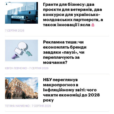
Гранти для бізнесу: два
проєкти для ветеранів, два
конкурси для українсько-
молдовських партнерств, а
також інновації і ясла
7 СЕРПНЯ 2026
Рекламна тиша: чи
економлять бренди
завдяки «паузі», чи
переплачують за
мовчання?
ЄВГЕН ЛЕВЧЕНКО - 7 СЕРПНЯ 2026
НБУ переглянув
макропрогноз в
Інфляційному звіті: чого
чекати економіці до 2028
року
ТЕТЯНА НАУМЕНКО - 7 СЕРПНЯ 2026