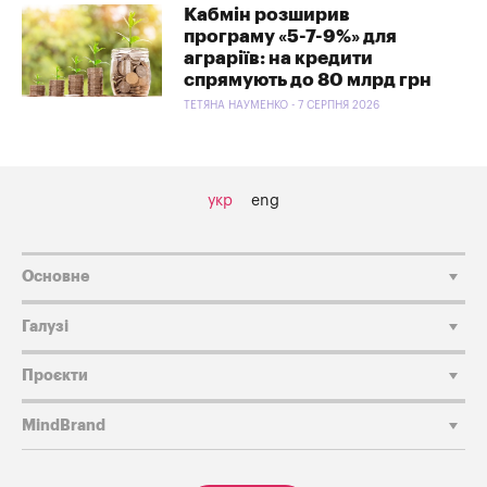
Кабмін розширив
програму «5-7-9%» для
аграріїв: на кредити
спрямують до 80 млрд грн
ТЕТЯНА НАУМЕНКО - 7 СЕРПНЯ 2026
укр
eng
Основне
Галузі
Проєкти
MindBrand