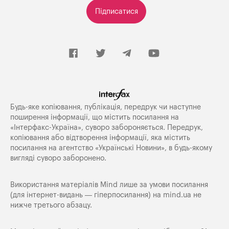
Підписатися
Будь-яке копiювання, публiкацiя, передрук чи наступне
поширення iнформацiї, що мiстить посилання на
«Iнтерфакс-Україна», суворо забороняється. Передрук,
копіювання або відтворення інформації, яка містить
посилання на агентство «Українські Новини», в будь-якому
вигляді суворо заборонено.
Використання матеріалів Mind лише за умови посилання
(для інтернет-видань — гіперпосилання) на
mind.ua
не
нижче третього абзацу.