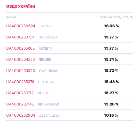
ОВДП УКРАЇНИ
випуск
реальна дохідність, %
UA4000236624
16.06 %
БАХМУТ
UA4000233704
15.77 %
НОВИЙ СВІТ
UA4000235865
15.77 %
АЛУШТА
UA4000234223
15.74 %
ЛІВАДІЯ
UA4000233340
15.73 %
СКАДОВСЬК
UA4000235378
15.48 %
ГЕНІЧЕСЬК
UA4000233712
15.27 %
ФОРОС
UA4000237416
15.26 %
ЛИСИЧАНСЬК
UA4000232904
10.16 %
ДЕБАЛЬЦЕВЕ