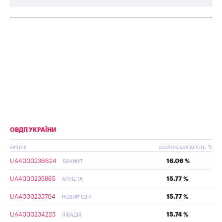
ОВДП УКРАЇНИ
випуск
реальна дохідність, %
UA4000236624
16.06 %
БАХМУТ
UA4000235865
15.77 %
АЛУШТА
UA4000233704
15.77 %
НОВИЙ СВІТ
UA4000234223
15.74 %
ЛІВАДІЯ