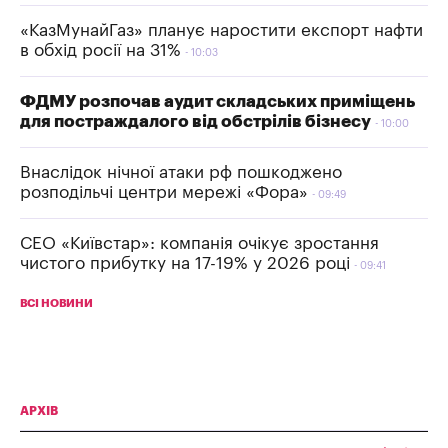
«КазМунайГаз» планує наростити експорт нафти
в обхід росії на 31%
10:03
ФДМУ розпочав аудит складських приміщень
для постраждалого від обстрілів бізнесу
10:00
Внаслідок нічної атаки рф пошкоджено
розподільчі центри мережі «Фора»
09:49
СЕО «Київстар»: компанія очікує зростання
чистого прибутку на 17-19% у 2026 році
09:41
ВСІ НОВИНИ
АРХІВ