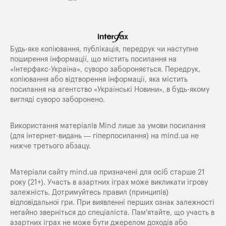
Будь-яке копiювання, публiкацiя, передрук чи наступне
поширення iнформацiї, що мiстить посилання на
«Iнтерфакс-Україна», суворо забороняється. Передрук,
копіювання або відтворення інформації, яка містить
посилання на агентство «Українські Новини», в будь-якому
вигляді суворо заборонено.
Використання матеріалів Mind лише за умови посилання
(для інтернет-видань — гіперпосилання) на
mind.ua
не
нижче третього абзацу.
Матеріали сайту mind.ua призначені для осіб старше 21
року (21+). Участь в азартних іграх може викликати ігрову
залежність. Дотримуйтесь правил (принципів)
відповідальної гри. При виявленні перших ознак залежності
негайно зверніться до спеціаліста. Пам'ятайте, що участь в
азартних іграх не може бути джерелом доходів або