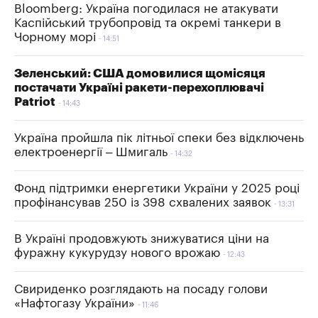
Bloomberg: Україна погодилася не атакувати
Каспійський трубопровід та окремі танкери в
Чорному морі
14:51
Зеленський: США домовилися щомісяця
постачати Україні ракети-перехоплювачі
Patriot
14:43
Україна пройшла пік літньої спеки без відключень
електроенергії – Шмигаль
14:32
Фонд підтримки енергетики України у 2025 році
профінансував 250 із 398 схвалених заявок
13:31
В Україні продовжують знижуватися ціни на
фуражну кукурудзу нового врожаю
12:43
Свириденко розглядають на посаду голови
«Нафтогазу України»
11:46