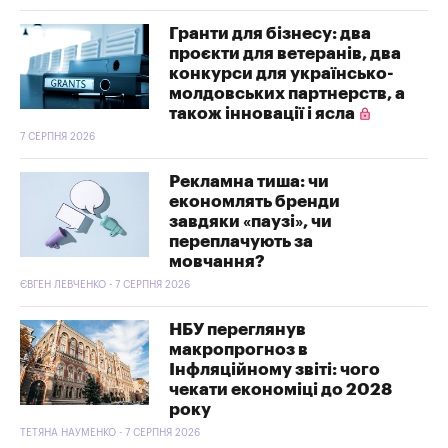
Гранти для бізнесу: два
проєкти для ветеранів, два
конкурси для українсько-
молдовських партнерств, а
також інновації і ясла
7 СЕРПНЯ 2026
Рекламна тиша: чи
економлять бренди
завдяки «паузі», чи
переплачують за
мовчання?
ЄВГЕН ЛЕВЧЕНКО - 7 СЕРПНЯ 2026
НБУ переглянув
макропрогноз в
Інфляційному звіті: чого
чекати економіці до 2028
року
ТЕТЯНА НАУМЕНКО - 7 СЕРПНЯ 2026