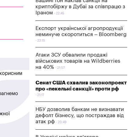
Вашингтон наклав санкції на
криптобіржу в Дубаї за співпрацю з
Іраном
22:45
Експорт української агропродукції
неминуче скоротиться – Bloomberg
22:15
Атаки ЗСУ обвалили продажі
військових товарів на Wildberries
на 40%
21:57
в корисним
Сенат США схвалив законопроект
про «пекельні санкції» проти рф
прагнемо
21:17
НБУ дозволив банкам не визнавати
жної
дефолт бізнесу, що постраждав від
атак рф
20:49