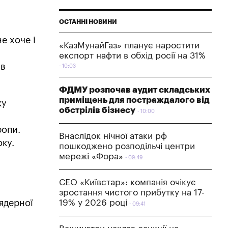
ОСТАННІ НОВИНИ
е хоче і
«КазМунайГаз» планує наростити
експорт нафти в обхід росії на 31%
ив
10:03
ФДМУ розпочав аудит складських
приміщень для постраждалого від
ку
обстрілів бізнесу
10:00
ропи.
Внаслідок нічної атаки рф
оку.
пошкоджено розподільчі центри
мережі «Фора»
09:49
СЕО «Київстар»: компанія очікує
зростання чистого прибутку на 17-
 ядерної
19% у 2026 році
09:41