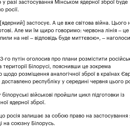
у разі застосування Мінськом ядерної зброї буде
о росії.
[ядерний] застосує. А це вже світова війна. Цього н
отові. Але ми їм щиро говоримо: червона лінія – це
или на неї – відповідь буде миттєвою», – наголос
23-го путін оголосив про плани розмістити російсь
 території Білорусі, пояснивши це зокрема
 щодо розміщення аналогічної зброї в країнах Єв
 доставлено республіку у середині червня цього р
 білоруські військові пройшли цикл підготовки із
ної ядерної зброї.
 що росія залишає за собою право на застосування
ді на союзну Білорусь.