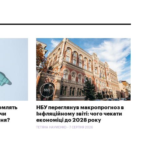
880
омлять
НБУ переглянув макропрогноз в
 чи
Інфляційному звіті: чого чекати
ння?
економіці до 2028 року
ТЕТЯНА НАУМЕНКО - 7 СЕРПНЯ 2026