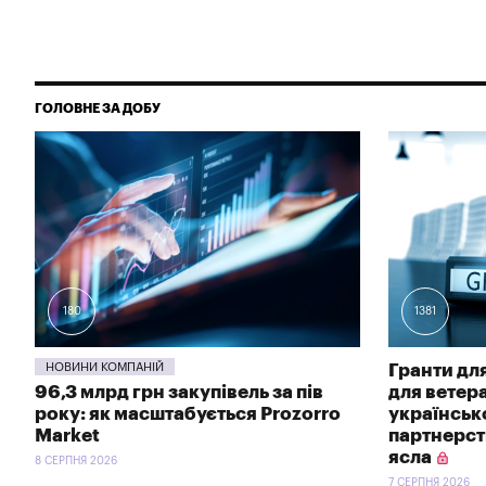
ГОЛОВНЕ ЗА ДОБУ
180
1381
НОВИНИ КОМПАНІЙ
Гранти для
96,3 млрд грн закупівель за пів
для ветер
року: як масштабується Prozorro
українсь
Market
партнерств
ясла
8 СЕРПНЯ 2026
7 СЕРПНЯ 2026