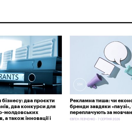
594
 бізнесу: два проєкти
Рекламна тиша: чи екон
анів, два конкурси для
бренди завдяки «паузі»,
ко-молдовських
переплачують за мовча
, а також інновації і
ЄВГЕН ЛЕВЧЕНКО - 7 СЕРПНЯ 2026