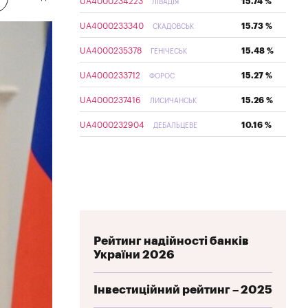
UA4000234223
15.74 %
ЛІВАДІЯ
UA4000233340
15.73 %
СКАДОВСЬК
UA4000235378
15.48 %
ГЕНІЧЕСЬК
UA4000233712
15.27 %
ФОРОС
UA4000237416
15.26 %
ЛИСИЧАНСЬК
UA4000232904
10.16 %
ДЕБАЛЬЦЕВЕ
Рейтинг надійності банків
України 2026
Інвестиційний рейтинг – 2025