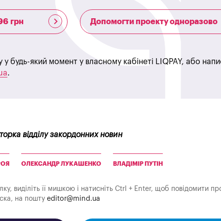
96 грн
Допомогти проекту одноразово
у у будь-який момент у власному кабінеті LIQPAY, або нап
ua
.
кторка відділу закордонних новин
РОЯ
ОЛЕКСАНДР ЛУКАШЕНКО
ВЛАДІМІР ПУТІН
у, виділіть її мишкою і натисніть Ctrl + Enter, щоб повідомити пр
аска, на пошту
editor@mind.ua