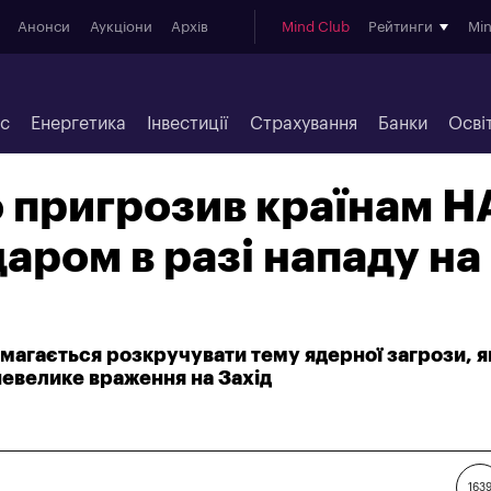
Анонси
Аукціони
Архів
Mind Club
Рейтинги
Mi
ес
Енергетика
Інвестиції
Страхування
Банки
Осві
 пригрозив країнам 
аром в разі нападу на
магається розкручувати тему ядерної загрози, я
 невелике враження на Захід
163