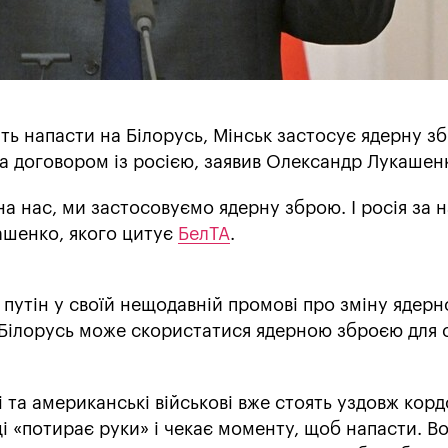
ь напасти на Білорусь, Мінськ застосує ядерну зб
за договором із росією, заявив Олександр Лукашен
 нас, ми застосовуємо ядерну зброю. І росія за 
кашенко, якого цитує
БелТА
.
 путін у своїй нещодавній промові про зміну ядерн
 Білорусь може скористатися ядерною зброєю для 
і та американські військові вже стоять уздовж корд
і «потирає руки» і чекає моменту, щоб напасти. В