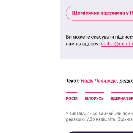
Щомісячна підтримка у 1
Ви можете скасувати підписк
нам на адресу:
editor@mind.
Текст:
Надія Паливода
, реда
РОСІЯ
БІЛОРУСЬ
ЯДЕРНА ЗБ
У випадку, якщо ви знайшли помилк
редакцію. Або надішліть, будь-л