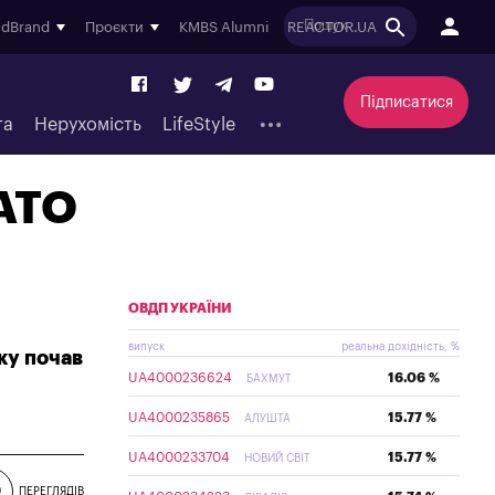
ndBrand
Проєкти
KMBS Alumni
REACTOR.UA
Підписатися
та
Нерухомість
LifeStyle
НАТО
ОВДП УКРАЇНИ
випуск
реальна дохідність, %
ку почав
UA4000236624
16.06 %
БАХМУТ
UA4000235865
15.77 %
АЛУШТА
UA4000233704
15.77 %
НОВИЙ СВІТ
9
ПЕРЕГЛЯДІВ