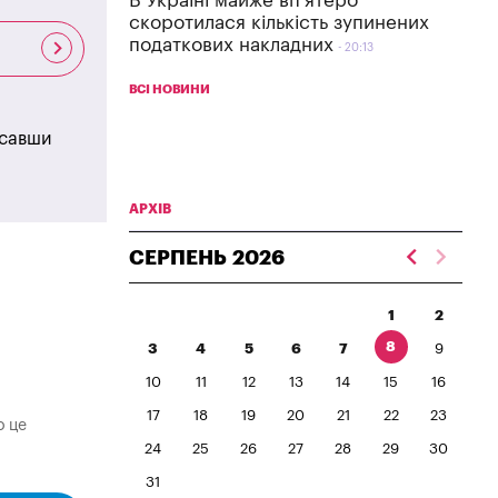
В Україні майже вп'ятеро
скоротилася кількість зупинених
податкових накладних
20:13
ВСІ НОВИНИ
исавши
АРХІВ
СЕРПЕНЬ
2026
1
2
8
3
4
5
6
7
9
10
11
12
13
14
15
16
17
18
19
20
21
22
23
о це
24
25
26
27
28
29
30
31