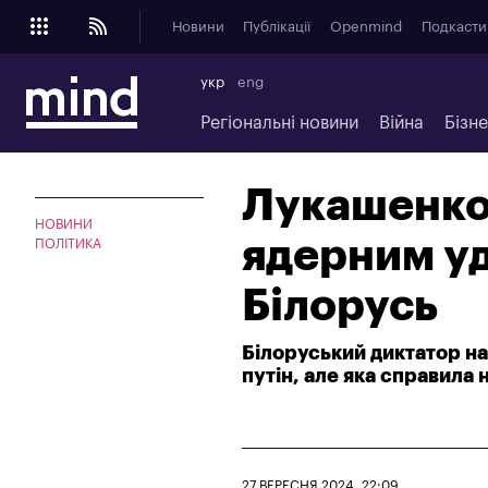
Новини
Публікації
Openmind
Подкасти
укр
eng
Регіональні новини
Війна
Бізн
Лукашенко
НОВИНИ
ядерним уд
ПОЛІТИКА
Білорусь
Білоруський диктатор на
путін, але яка справила
27 ВЕРЕСНЯ 2024, 22:09