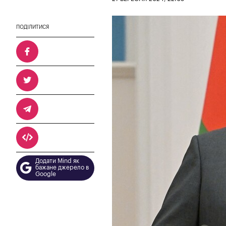
ПОДІЛИТИСЯ
Додати Mind як
бажане джерело в
Google