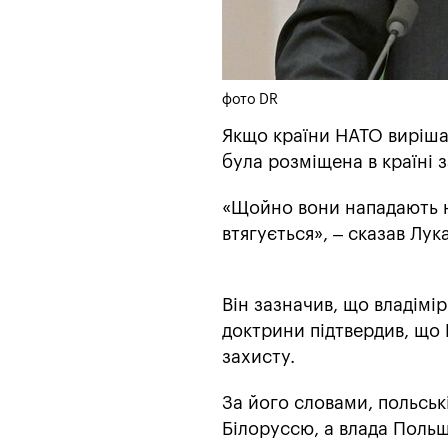
фото DR
Якщо країни НАТО вирішат
була розміщена в країні 
«Щойно вони нападають на
втягується», – сказав Лу
Він зазначив, що владімір
доктрини підтвердив, що
захисту.
За його словами, польськ
Білоруссю, а влада Польщ