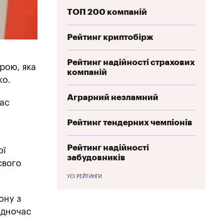
ТОП 200 компаній
Рейтинг криптобірж
Рейтинг надійності страхових
рою, яка
компаній
ко.
Аграрний незламний
нас
Рейтинг тендерних чемпіонів
Рейтинг надійності
ої
забудовників
свого
УСІ РЕЙТИНГИ
ону з
одночас