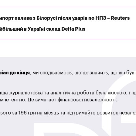
порт палива з Білорусі після ударів по НПЗ – Reuters
більший в Україні склад Delta Plus
іал до кінця
, ми сподіваємось, що це значить, що він бу
ша журналістська та аналітична робота була якісною, і 
мпетентно. Це вимагає і фінансової незалежності.
ього за 196 грн на місяць та підтримайте розвиток незале