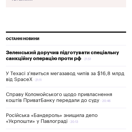
ОСТАННІ НОВИНИ
Зеленський доручив підготувати спеціальну
санкційну операцію проти рф
21:51
У Техасі з'явиться мегазавод чипів за $16,8 млрд
від SpaceX
21:11
Справу Коломойського щодо привласнення
коштів ПриватБанку передали до суду
20:46
Російська «Бандероль» знищила депо
«Укрпошти» у Павлограді
20:13