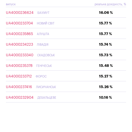
випуск
реальна дохідність, %
UA4000236624
16.06 %
БАХМУТ
UA4000233704
15.77 %
НОВИЙ СВІТ
UA4000235865
15.77 %
АЛУШТА
UA4000234223
15.74 %
ЛІВАДІЯ
UA4000233340
15.73 %
СКАДОВСЬК
UA4000235378
15.48 %
ГЕНІЧЕСЬК
UA4000233712
15.27 %
ФОРОС
UA4000237416
15.26 %
ЛИСИЧАНСЬК
UA4000232904
10.16 %
ДЕБАЛЬЦЕВЕ