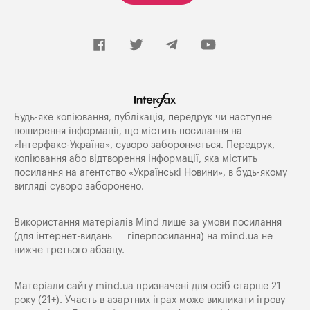
Будь-яке копiювання, публiкацiя, передрук чи наступне
поширення iнформацiї, що мiстить посилання на
«Iнтерфакс-Україна», суворо забороняється. Передрук,
копіювання або відтворення інформації, яка містить
посилання на агентство «Українські Новини», в будь-якому
вигляді суворо заборонено.
Використання матеріалів Mind лише за умови посилання
(для інтернет-видань — гіперпосилання) на
mind.ua
не
нижче третього абзацу.
Матеріали сайту mind.ua призначені для осіб старше 21
року (21+). Участь в азартних іграх може викликати ігрову