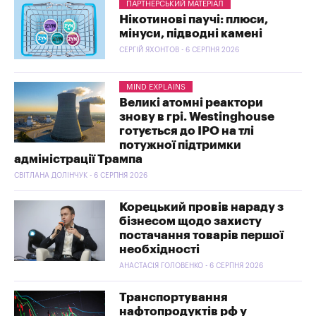
ПАРТНЕРСЬКИЙ МАТЕРІАЛ
Нікотинові паучі: плюси,
мінуси, підводні камені
СЕРГІЙ ЯХОНТОВ - 6 СЕРПНЯ 2026
MIND EXPLAINS
Великі атомні реактори
знову в грі. Westinghouse
готується до IPO на тлі
потужної підтримки
адміністрації Трампа
СВІТЛАНА ДОЛІНЧУК - 6 СЕРПНЯ 2026
Корецький провів нараду з
бізнесом щодо захисту
постачання товарів першої
необхідності
АНАСТАСІЯ ГОЛОВЕНКО - 6 СЕРПНЯ 2026
Транспортування
нафтопродуктів рф у