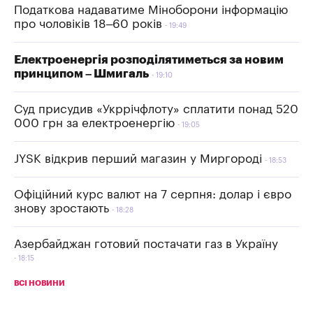
Податкова надаватиме Міноборони інформацію
про чоловіків 18–60 років
19:49
Електроенергія розподілятиметься за новим
принципом – Шмигаль
19:10
Суд присудив «Укррічфлоту» сплатити понад 520
000 грн за електроенергію
19:05
JYSK відкрив перший магазин у Миргороді
18:53
Офіційний курс валют на 7 серпня: долар і євро
знову зростають
18:28
Азербайджан готовий постачати газ в Україну
18:15
ВСІ НОВИНИ