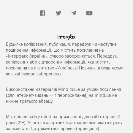
Будь-яке копiювання, публiкацiя, передрук чи наступне
поширення iнформацiї, що мiстить посилання на
«Iнтерфакс-Україна», суворо забороняється. Передрук,
копіювання або відтворення інформації, яка містить
посилання на агентство «Українські Новини», в будь-якому
вигляді суворо заборонено.
Використання матеріалів Mind лише за умови посилання
(для інтернет-видань — гіперпосилання) на
mind.ua
не
нижче третього абзацу.
Матеріали сайту mind.ua призначені для осіб старше 21
року (21+). Участь в азартних іграх може викликати ігрову
залежність. Дотримуйтесь правил (принципів)