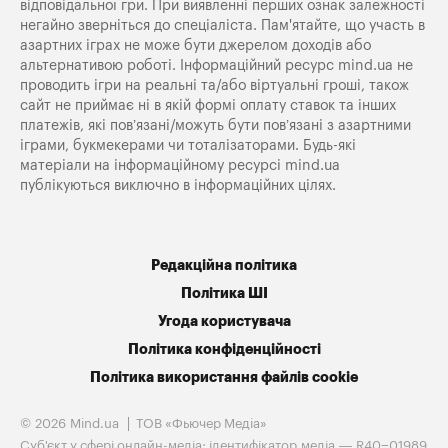
відповідальної гри. При виявленні перших ознак залежності
негайно зверніться до спеціаліста. Пам'ятайте, що участь в
азартних іграх не може бути джерелом доходів або
альтернативою роботі. Інформаційний ресурс mind.ua не
проводить ігри на реальні та/або віртуальні гроші, також
сайт не приймає ні в якій формі оплату ставок та інших
платежів, які пов’язані/можуть бути пов’язані з азартними
іграми, букмекерами чи тоталізаторами. Будь-які
матеріали на інформаційному ресурсі mind.ua
публікуються виключно в інформаційних цілях.
Редакційна політика
Політика ШІ
Угода користувача
Політика конфіденційності
Політика використання файлів cookie
© 2026 Mind.ua
ТОВ «Фьючер Медiа»
Cуб'єкт у сфері онлайн-медіа; ідентифікатор медіа — R40−01989