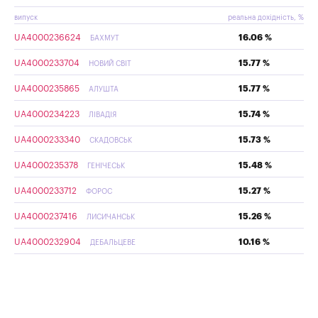
випуск
реальна дохідність, %
UA4000236624
16.06 %
БАХМУТ
UA4000233704
15.77 %
НОВИЙ СВІТ
UA4000235865
15.77 %
АЛУШТА
UA4000234223
15.74 %
ЛІВАДІЯ
UA4000233340
15.73 %
СКАДОВСЬК
UA4000235378
15.48 %
ГЕНІЧЕСЬК
UA4000233712
15.27 %
ФОРОС
UA4000237416
15.26 %
ЛИСИЧАНСЬК
UA4000232904
10.16 %
ДЕБАЛЬЦЕВЕ