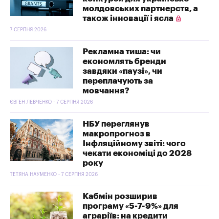
молдовських партнерств, а
також інновації і ясла
7 СЕРПНЯ 2026
Рекламна тиша: чи
економлять бренди
завдяки «паузі», чи
переплачують за
мовчання?
ЄВГЕН ЛЕВЧЕНКО - 7 СЕРПНЯ 2026
НБУ переглянув
макропрогноз в
Інфляційному звіті: чого
чекати економіці до 2028
року
ТЕТЯНА НАУМЕНКО - 7 СЕРПНЯ 2026
Кабмін розширив
програму «5-7-9%» для
аграріїв: на кредити