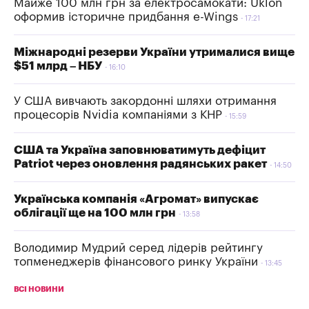
Майже 100 млн грн за електросамокати: Uklon
оформив історичне придбання e-Wings
17:21
Міжнародні резерви України утрималися вище
$51 млрд – НБУ
16:10
У США вивчають закордонні шляхи отримання
процесорів Nvidia компаніями з КНР
15:59
США та Україна заповнюватимуть дефіцит
Patriot через оновлення радянських ракет
14:50
Українська компанія «Агромат» випускає
облігації ще на 100 млн грн
13:58
Володимир Мудрий серед лідерів рейтингу
топменеджерів фінансового ринку України
13:45
ВСІ НОВИНИ