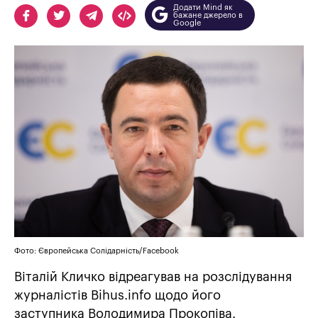
Додати Mind як
бажане джерело в
Google
Фото: Європейська Солідарність/Facebook
Віталій Кличко відреагував на розслідування
журналістів Bihus.info щодо його
заступника Володимира Прокопіва.