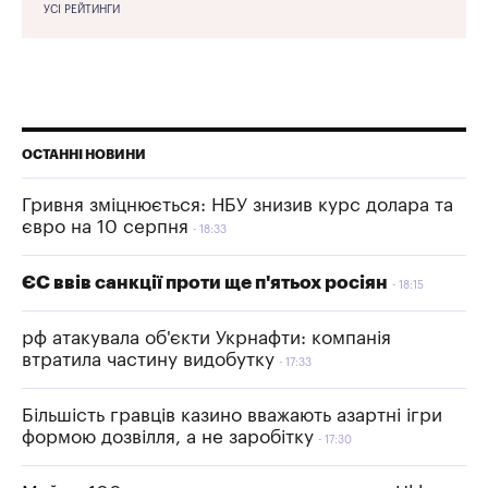
УСІ РЕЙТИНГИ
ОСТАННІ НОВИНИ
Гривня зміцнюється: НБУ знизив курс долара та
євро на 10 серпня
18:33
ЄС ввів санкції проти ще п'ятьох росіян
18:15
рф атакувала об'єкти Укрнафти: компанія
втратила частину видобутку
17:33
Більшість гравців казино вважають азартні ігри
формою дозвілля, а не заробітку
17:30