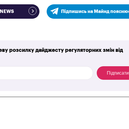
e NEWS
Підпишись на Майнд поясню
ву розсилку дайджесту регуляторних змін від
Підписати