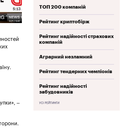
ТОП 200 компаній
Рейтинг криптобірж
Рейтинг надійності страхових
леностей
компаній
ких
Аграрний незламний
аїну.
Рейтинг тендерних чемпіонів
Рейтинг надійності
забудовників
упки», –
УСІ РЕЙТИНГИ
торони.