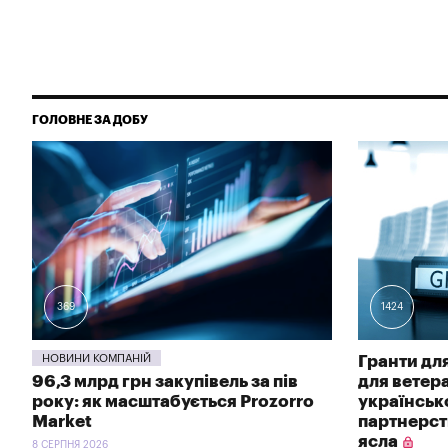
ГОЛОВНЕ ЗА ДОБУ
369
1424
НОВИНИ КОМПАНІЙ
Гранти для
96,3 млрд грн закупівель за пів
для ветер
року: як масштабується Prozorro
українсь
Market
партнерств
ясла
8 СЕРПНЯ 2026