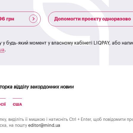
96 грн
Допомогти проекту одноразово
у у будь-який момент у власному кабінеті LIQPAY, або нап
ua
.
кторка відділу закордонних новин
СІЇ
США
у, виділіть її мишкою і натисніть Ctrl + Enter, щоб повідомити пр
аска, на пошту
editor@mind.ua