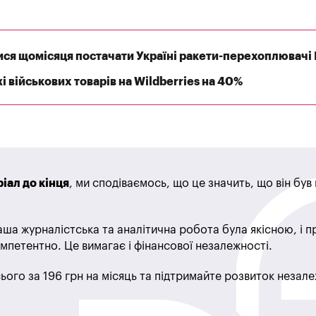
я щомісяця постачати Україні ракети-перехоплювачі P
 військових товарів на Wildberries на 40%
іал до кінця
, ми сподіваємось, що це значить, що він бу
ша журналістська та аналітична робота була якісною, і 
мпетентно. Це вимагає і фінансової незалежності.
ього за 196 грн на місяць та підтримайте розвиток незале