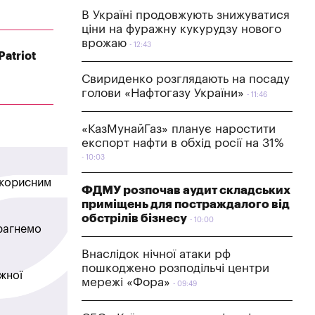
В Україні продовжують знижуватися
ціни на фуражну кукурудзу нового
врожаю
12:43
atriot
Свириденко розглядають на посаду
голови «Нафтогазу України»
11:46
«КазМунайГаз» планує наростити
експорт нафти в обхід росії на 31%
10:03
в корисним
ФДМУ розпочав аудит складських
приміщень для постраждалого від
обстрілів бізнесу
10:00
прагнемо
Внаслідок нічної атаки рф
пошкоджено розподільчі центри
жної
мережі «Фора»
09:49