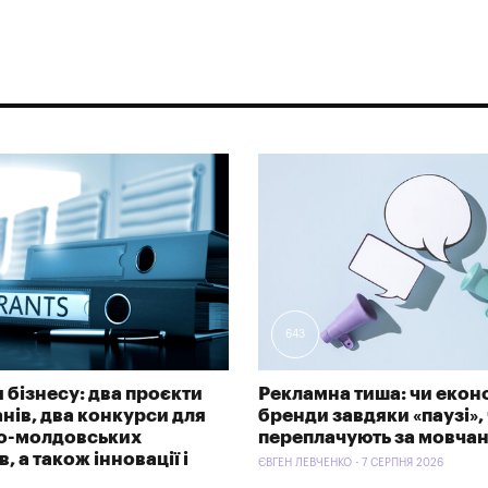
643
 бізнесу: два проєкти
Рекламна тиша: чи екон
анів, два конкурси для
бренди завдяки «паузі»,
ко-молдовських
переплачують за мовча
, а також інновації і
ЄВГЕН ЛЕВЧЕНКО - 7 СЕРПНЯ 2026