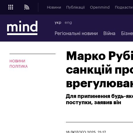
Новини
Публікації
Openmind
Подкасти
укр
eng
Регіональні новини
Війна
Бізн
Марко Рубі
НОВИНИ
санкцій про
ПОЛІТИКА
врегулюван
Для припинення будь-яко
поступки, заявив він
18 ЛЮТОГО 2025, 21:17