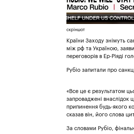
скріншот
Країни Заходу знімуть са
між рф та Україною, заяв
переговорів в Ер-Ріяді г
Рубіо запитали про санкції
«Все це є результатом цьо
запроваджені внаслідок ць
припинення будь-якого ко
сказав він, його слова ци
За словами Рубіо, фіналь