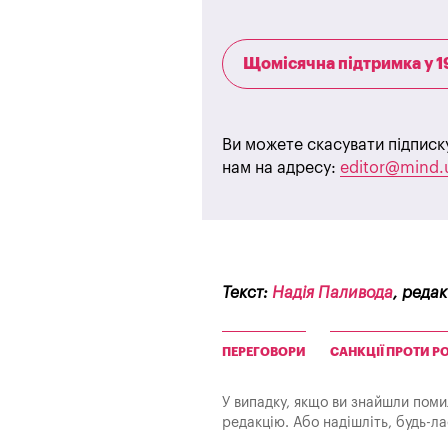
Щомісячна підтримка у 1
Ви можете скасувати підписк
нам на адресу:
editor@mind.
Текст:
Надія Паливода
, реда
ПЕРЕГОВОРИ
САНКЦІЇ ПРОТИ РО
У випадку, якщо ви знайшли помилк
редакцію. Або надішліть, будь-л