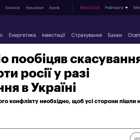
Анонси
Аукціони
Архів
Mind Club
Рейтинги
Mi
ес
Енергетика
Інвестиції
Страхування
Банки
Осві
о пообіцяв скасуванн
ти росії у разі
ня в Україні
го конфлікту необхідно, щоб усі сторони пішли 
1311