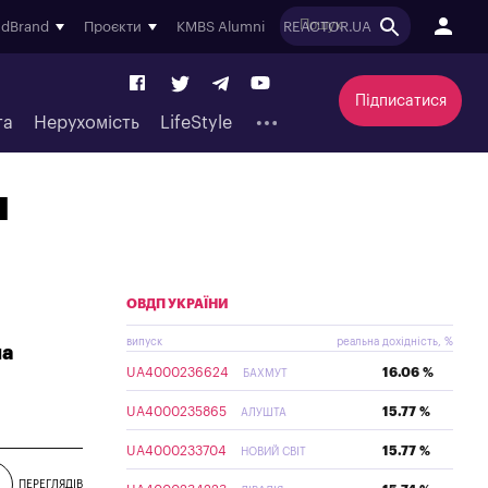
ndBrand
Проєкти
KMBS Alumni
REACTOR.UA
Підписатися
та
Нерухомість
LifeStyle
я
ОВДП УКРАЇНИ
випуск
реальна дохідність, %
на
UA4000236624
16.06 %
БАХМУТ
UA4000235865
15.77 %
АЛУШТА
UA4000233704
15.77 %
НОВИЙ СВІТ
ПЕРЕГЛЯДІВ