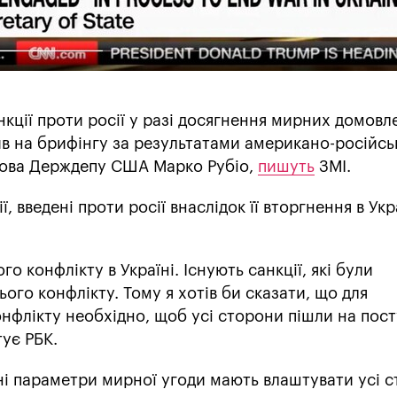
нкції проти росії у разі досягнення мирних домов
ив на брифінгу за результатами американо-російсь
олова Держдепу США Марко Рубіо,
пишуть
ЗМІ.
, введені проти росії внаслідок її вторгнення в Укр
го конфлікту в Україні. Існують санкції, які були
ого конфлікту. Тому я хотів би сказати, що для
нфлікту необхідно, щоб усі сторони пішли на пост
тує РБК.
ні параметри мирної угоди мають влаштувати усі с