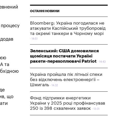
певнений
ОСТАННІ НОВИНИ
Bloomberg: Україна погодилася не
о процесу
атакувати Каспійський трубопровід
та окремі танкери в Чорному морі
 додав
14:51
Зеленський: США домовилися
щомісяця постачати Україні
ією
ракети-перехоплювачі Patriot
14:43
А та
обхідною
Україна пройшла пік літньої спеки
без відключень електроенергії –
Шмигаль
14:32
уде
ив, що
Фонд підтримки енергетики
чати
України у 2025 році профінансував
250 із 398 схвалених заявок
13:31