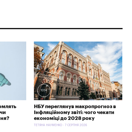
1014
омлять
НБУ переглянув макропрогноз в
 чи
Інфляційному звіті: чого чекати
ння?
економіці до 2028 року
ТЕТЯНА НАУМЕНКО - 7 СЕРПНЯ 2026