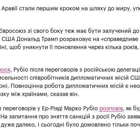
й Аравії стали першим кроком на шляху до миру, у
Євросоюз зі свого боку теж має бути залучений д
 США Дональд Трамп розраховує на «справедливе
ні, щоб уникнути її поновлення через кілька років,
лося
, Рубіо після переговорів з російською делегац
исельності співробітників дипломатичних місій СШ
тоні. Повноцінна робота дипломатичних місій є не
язку між країнами, сказав він.
 переговорів у Ер-Ріяді Марко Рубіо
розповів
, як б
На запитання про зняття санкцій з росії Рубіо заяв
дуже далеко, і сьогодні було домовлено тільки по