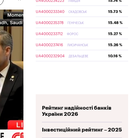
UA4000234223
15.74 %
ЛІВАДІЯ
UA4000233340
15.73 %
СКАДОВСЬК
UA4000235378
15.48 %
ГЕНІЧЕСЬК
UA4000233712
15.27 %
ФОРОС
UA4000237416
15.26 %
ЛИСИЧАНСЬК
UA4000232904
10.16 %
ДЕБАЛЬЦЕВЕ
Рейтинг надійності банків
України 2026
Інвестиційний рейтинг – 2025