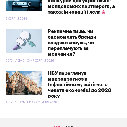
конкурси для українсько-
молдовських партнерств, а
також інновації і ясла
7 СЕРПНЯ 2026
Рекламна тиша: чи
економлять бренди
завдяки «паузі», чи
переплачують за
мовчання?
ЄВГЕН ЛЕВЧЕНКО - 7 СЕРПНЯ 2026
НБУ переглянув
макропрогноз в
Інфляційному звіті: чого
чекати економіці до 2028
року
ТЕТЯНА НАУМЕНКО - 7 СЕРПНЯ 2026