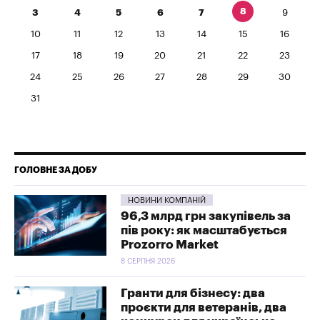
8
3
4
5
6
7
9
10
11
12
13
14
15
16
17
18
19
20
21
22
23
24
25
26
27
28
29
30
31
ГОЛОВНЕ ЗА ДОБУ
НОВИНИ КОМПАНІЙ
96,3 млрд грн закупівель за
пів року: як масштабується
Prozorro Market
8 СЕРПНЯ 2026
Гранти для бізнесу: два
проєкти для ветеранів, два