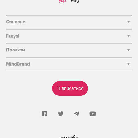
укр
eng
Основне
Галузі
Проєкти
MindBrand
Підписатися