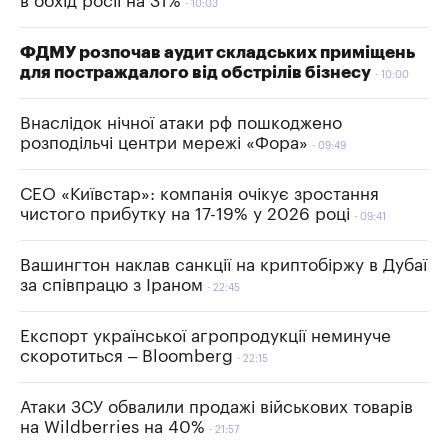
в обхід росії на 31%
10:03
ФДМУ розпочав аудит складських приміщень
для постраждалого від обстрілів бізнесу
10:00
Внаслідок нічної атаки рф пошкоджено
розподільчі центри мережі «Фора»
09:49
СЕО «Київстар»: компанія очікує зростання
чистого прибутку на 17-19% у 2026 році
09:41
Вашингтон наклав санкції на криптобіржу в Дубаї
за співпрацю з Іраном
22:45
Експорт української агропродукції неминуче
скоротиться – Bloomberg
22:15
Атаки ЗСУ обвалили продажі військових товарів
на Wildberries на 40%
21:57