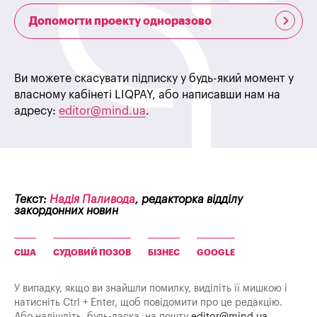
Допомогти проекту одноразово
Ви можете скасувати підписку у будь-який момент у
власному кабінеті LIQPAY, або написавши нам на
адресу:
editor@mind.ua
.
Текст:
Надія Паливода
, редакторка відділу
закордонних новин
США
СУДОВИЙ ПОЗОВ
БІЗНЕС
GOOGLE
У випадку, якщо ви знайшли помилку, виділіть її мишкою і
натисніть Ctrl + Enter, щоб повідомити про це редакцію.
Або надішліть, будь-ласка, на пошту
editor@mind.ua