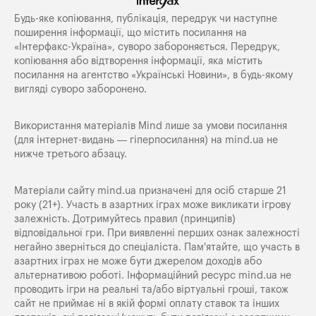
Будь-яке копiювання, публiкацiя, передрук чи наступне
поширення iнформацiї, що мiстить посилання на
«Iнтерфакс-Україна», суворо забороняється. Передрук,
копіювання або відтворення інформації, яка містить
посилання на агентство «Українські Новини», в будь-якому
вигляді суворо заборонено.
Використання матеріалів Mind лише за умови посилання
(для інтернет-видань — гіперпосилання) на
mind.ua
не
нижче третього абзацу.
Матеріали сайту mind.ua призначені для осіб старше 21
року (21+). Участь в азартних іграх може викликати ігрову
залежність. Дотримуйтесь правил (принципів)
відповідальної гри. При виявленні перших ознак залежності
негайно зверніться до спеціаліста. Пам'ятайте, що участь в
азартних іграх не може бути джерелом доходів або
альтернативою роботі. Інформаційний ресурс mind.ua не
проводить ігри на реальні та/або віртуальні гроші, також
сайт не приймає ні в якій формі оплату ставок та інших