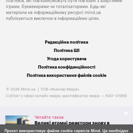
платежів, які пов’язані/можуть бути пов’язані з азартними
іграми, букмекерами чи тоталізаторами. Будь-які
матеріали на інформаційному ресурсі mind.ua
публікуються виключно в інформаційних цілях.
Редакційна політика
Політика ШІ
Угода користувача
Політика конфіденційності
Політика використання файлів cookie
© 2026 Mind.ua
ТОВ «Фьючер Медiа»
Cуб'єкт у сфері онлайн-медіа; ідентифікатор медіа — R40−01989
Читайте також
Великі атомні реактори знову в
грі. Westinghouse готується до
Проєкт використовує файли cookie сервісів Mind. Це необхідно