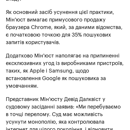
Як основний засіб усунення цієї практики,
Мін'юст вимагає примусового продажу
браузера Chrome, який, за даними відомства,
є початковою точкою для 35% пошукових
запитів користувачів.
Додатково Мін'юст наполягає на припиненні
ексклюзивних угод із виробниками пристроїв,
таких, як Apple і Samsung, щодо
встановлення Google як пошуковика за
умовчанням.
Представник Мін'юсту Девід Далквіст у
судовому засіданні заявив: «Ми перебуваємо
в точці перелому. Суд має можливість
усунути монополію, яка контролювала
інтернет для цілого покоління, і відновити