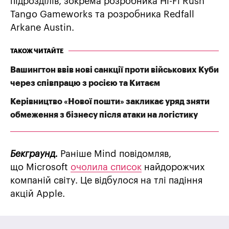
підрозділів, зокрема розробника Hi-Fi Rush
Tango Gameworks та розробника Redfall
Arkane Austin.
ТАКОЖ ЧИТАЙТЕ
Вашингтон ввів нові санкції проти військових Куби
через співпрацю з росією та Китаєм
Керівництво «Нової пошти» закликає уряд зняти
обмеження з бізнесу після атаки на логістику
Бекграунд.
Раніше Mind повідомляв,
що Microsoft
очолила список
найдорожчих
компаній світу. Це відбулося на тлі падіння
акцій Apple.