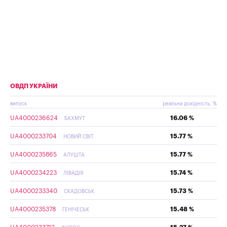
ОВДП УКРАЇНИ
випуск
реальна дохідність, %
UA4000236624
16.06 %
БАХМУТ
UA4000233704
15.77 %
НОВИЙ СВІТ
UA4000235865
15.77 %
АЛУШТА
UA4000234223
15.74 %
ЛІВАДІЯ
UA4000233340
15.73 %
СКАДОВСЬК
UA4000235378
15.48 %
ГЕНІЧЕСЬК