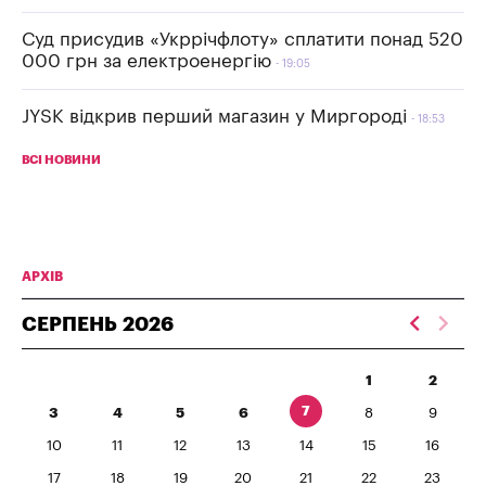
Суд присудив «Укррічфлоту» сплатити понад 520
000 грн за електроенергію
19:05
JYSK відкрив перший магазин у Миргороді
18:53
ВСІ НОВИНИ
АРХІВ
СЕРПЕНЬ
2026
1
2
7
3
4
5
6
8
9
10
11
12
13
14
15
16
17
18
19
20
21
22
23