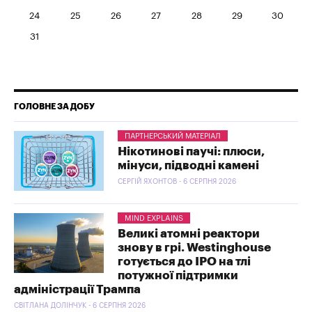
24
25
26
27
28
29
30
31
ГОЛОВНЕ ЗА ДОБУ
ПАРТНЕРСЬКИЙ МАТЕРІАЛ
Нікотинові паучі: плюси,
мінуси, підводні камені
СЕРГІЙ ЯХОНТОВ - 6 СЕРПНЯ 2026
MIND EXPLAINS
Великі атомні реактори
знову в грі. Westinghouse
готується до IPO на тлі
потужної підтримки
адміністрації Трампа
СВІТЛАНА ДОЛІНЧУК - 6 СЕРПНЯ 2026