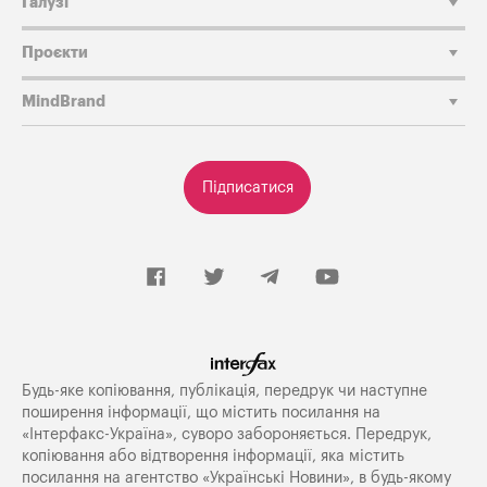
Галузі
Проєкти
MindBrand
Підписатися
Будь-яке копiювання, публiкацiя, передрук чи наступне
поширення iнформацiї, що мiстить посилання на
«Iнтерфакс-Україна», суворо забороняється. Передрук,
копіювання або відтворення інформації, яка містить
посилання на агентство «Українські Новини», в будь-якому