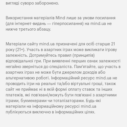
вигляді суворо заборонено.
Використання матеріалів Mind лише за умови посилання
(для інтернет-видань — гіперпосилання) на
mind.ua
не
нижче третього абзацу.
Матеріали сайту mind.ua призначені для осіб старше 21
року (21+). Участь в азартних іграх може викликати ігрову
залежність. Дотримуйтесь правил (принципів)
відповідальної гри. При виявленні перших ознак залежності
негайно зверніться до спеціаліста. Пам'ятайте, що участь в
азартних іграх не може бути джерелом доходів або
альтернативою роботі. Інформаційний ресурс mind.ua не
проводить ігри на реальні та/або віртуальні гроші, також
сайт не приймає ні в якій формі оплату ставок та інших
платежів, які пов’язані/можуть бути пов’язані з азартними
іграми, букмекерами чи тоталізаторами. Будь-які
матеріали на інформаційному ресурсі mind.ua
публікуються виключно в інформаційних цілях.