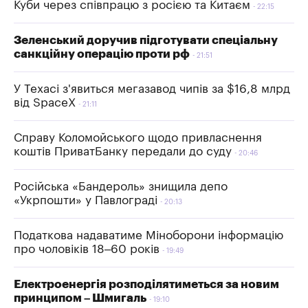
Куби через співпрацю з росією та Китаєм
22:15
Зеленський доручив підготувати спеціальну
санкційну операцію проти рф
21:51
У Техасі з'явиться мегазавод чипів за $16,8 млрд
від SpaceX
21:11
Справу Коломойського щодо привласнення
коштів ПриватБанку передали до суду
20:46
Російська «Бандероль» знищила депо
«Укрпошти» у Павлограді
20:13
Податкова надаватиме Міноборони інформацію
про чоловіків 18–60 років
19:49
Електроенергія розподілятиметься за новим
принципом – Шмигаль
19:10