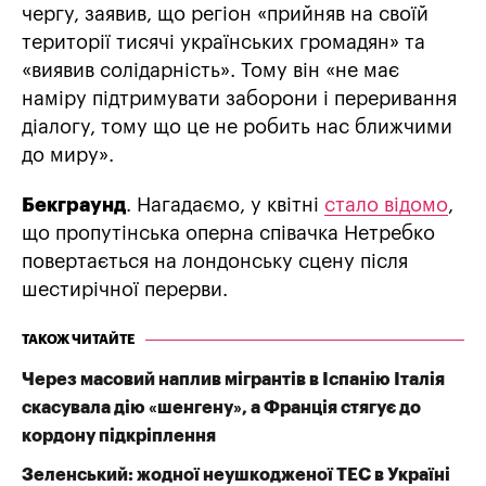
чергу, заявив, що регіон «прийняв на своїй
території тисячі українських громадян» та
«виявив солідарність». Тому він «не має
наміру підтримувати заборони і переривання
діалогу, тому що це не робить нас ближчими
до миру».
Бекграунд
. Нагадаємо, у квітні
стало відомо
,
що пропутінська оперна співачка Нетребко
повертається на лондонську сцену після
шестирічної перерви.
ТАКОЖ ЧИТАЙТЕ
Через масовий наплив мігрантів в Іспанію Італія
скасувала дію «шенгену», а Франція стягує до
кордону підкріплення
Зеленський: жодної неушкодженої ТЕС в Україні