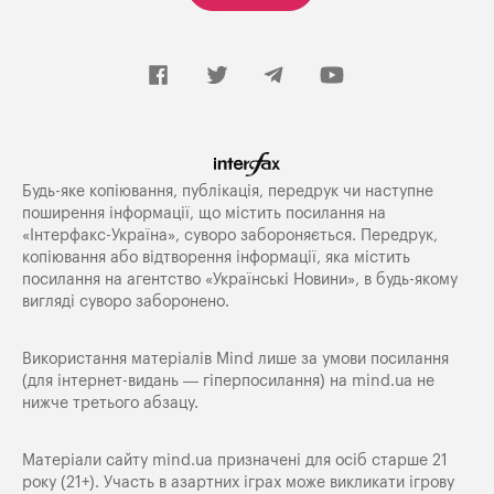
Будь-яке копiювання, публiкацiя, передрук чи наступне
поширення iнформацiї, що мiстить посилання на
«Iнтерфакс-Україна», суворо забороняється. Передрук,
копіювання або відтворення інформації, яка містить
посилання на агентство «Українські Новини», в будь-якому
вигляді суворо заборонено.
Використання матеріалів Mind лише за умови посилання
(для інтернет-видань — гіперпосилання) на
mind.ua
не
нижче третього абзацу.
Матеріали сайту mind.ua призначені для осіб старше 21
року (21+). Участь в азартних іграх може викликати ігрову