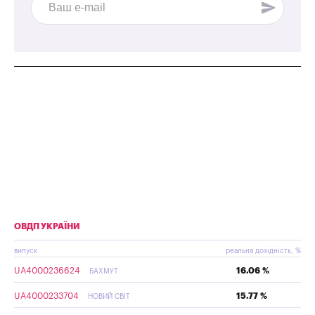
ОВДП УКРАЇНИ
випуск
реальна дохідність, %
UA4000236624
16.06 %
БАХМУТ
UA4000233704
15.77 %
НОВИЙ СВІТ