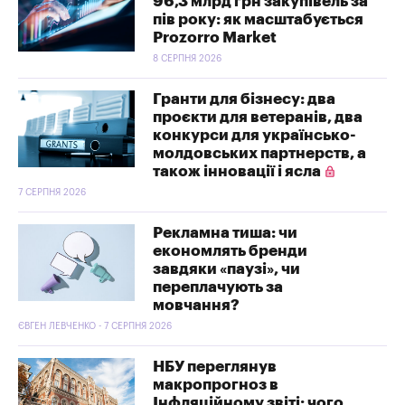
96,3 млрд грн закупівель за
пів року: як масштабується
Prozorro Market
8 СЕРПНЯ 2026
Гранти для бізнесу: два
проєкти для ветеранів, два
конкурси для українсько-
молдовських партнерств, а
також інновації і ясла
7 СЕРПНЯ 2026
Рекламна тиша: чи
економлять бренди
завдяки «паузі», чи
переплачують за
мовчання?
ЄВГЕН ЛЕВЧЕНКО - 7 СЕРПНЯ 2026
НБУ переглянув
макропрогноз в
Інфляційному звіті: чого