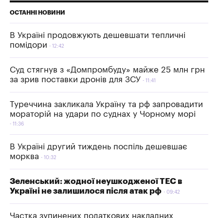
ОСТАННІ НОВИНИ
В Україні продовжують дешевшати тепличні
помідори
12:42
Суд стягнув з «Домпромбуду» майже 25 млн грн
за зрив поставки дронів для ЗСУ
11:41
Туреччина закликала Україну та рф запровадити
мораторій на удари по суднах у Чорному морі
11:36
В Україні другий тиждень поспіль дешевшає
морква
10:32
Зеленський: жодної неушкодженої ТЕС в
Україні не залишилося після атак рф
09:42
Частка зупинених податкових накладних