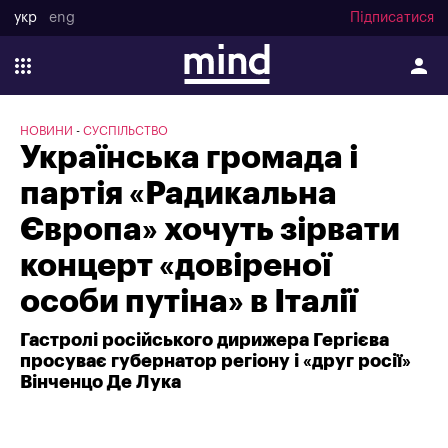
укр
eng
Підписатися
НОВИНИ
СУСПІЛЬСТВО
Українська громада і
партія «Радикальна
Європа» хочуть зірвати
концерт «довіреної
особи путіна» в Італії
Гастролі російського дирижера Гергієва
просуває губернатор регіону і «друг росії»
Вінченцо Де Лука