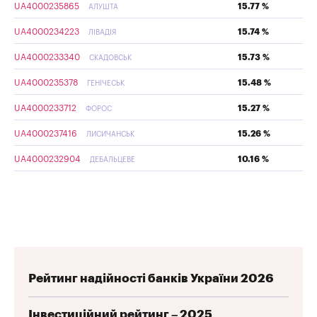
UA4000235865
15.77 %
АЛУШТА
UA4000234223
15.74 %
ЛІВАДІЯ
UA4000233340
15.73 %
СКАДОВСЬК
UA4000235378
15.48 %
ГЕНІЧЕСЬК
UA4000233712
15.27 %
ФОРОС
UA4000237416
15.26 %
ЛИСИЧАНСЬК
UA4000232904
10.16 %
ДЕБАЛЬЦЕВЕ
Рейтинг надійності банків України 2026
Інвестиційний рейтинг – 2025