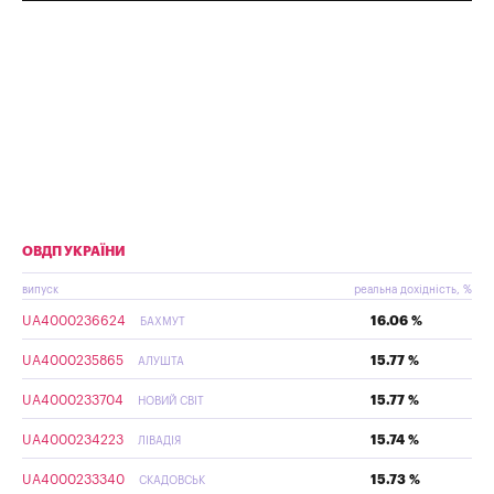
ОВДП УКРАЇНИ
випуск
реальна дохідність, %
UA4000236624
16.06 %
БАХМУТ
UA4000235865
15.77 %
АЛУШТА
UA4000233704
15.77 %
НОВИЙ СВІТ
UA4000234223
15.74 %
ЛІВАДІЯ
UA4000233340
15.73 %
СКАДОВСЬК