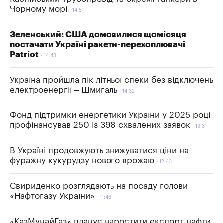
Чорному морі
14:51
Зеленський: США домовилися щомісяця
постачати Україні ракети-перехоплювачі
Patriot
14:43
Україна пройшла пік літньої спеки без відключень
електроенергії – Шмигаль
14:32
Фонд підтримки енергетики України у 2025 році
профінансував 250 із 398 схвалених заявок
13:31
В Україні продовжують знижуватися ціни на
фуражну кукурудзу нового врожаю
12:43
Свириденко розглядають на посаду голови
«Нафтогазу України»
11:46
«КазМунайГаз» планує наростити експорт нафти