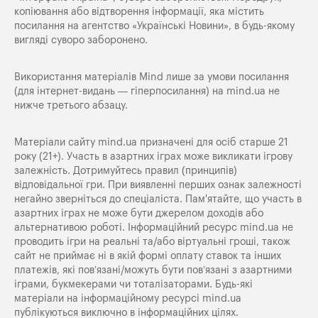
копіювання або відтворення інформації, яка містить
посилання на агентство «Українські Новини», в будь-якому
вигляді суворо заборонено.
Використання матеріалів Mind лише за умови посилання
(для інтернет-видань — гіперпосилання) на
mind.ua
не
нижче третього абзацу.
Матеріали сайту mind.ua призначені для осіб старше 21
року (21+). Участь в азартних іграх може викликати ігрову
залежність. Дотримуйтесь правил (принципів)
відповідальної гри. При виявленні перших ознак залежності
негайно зверніться до спеціаліста. Пам'ятайте, що участь в
азартних іграх не може бути джерелом доходів або
альтернативою роботі. Інформаційний ресурс mind.ua не
проводить ігри на реальні та/або віртуальні гроші, також
сайт не приймає ні в якій формі оплату ставок та інших
платежів, які пов’язані/можуть бути пов’язані з азартними
іграми, букмекерами чи тоталізаторами. Будь-які
матеріали на інформаційному ресурсі mind.ua
публікуються виключно в інформаційних цілях.