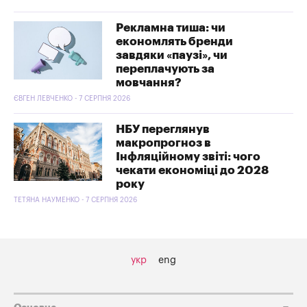
Рекламна тиша: чи
економлять бренди
завдяки «паузі», чи
переплачують за
мовчання?
ЄВГЕН ЛЕВЧЕНКО - 7 СЕРПНЯ 2026
НБУ переглянув
макропрогноз в
Інфляційному звіті: чого
чекати економіці до 2028
року
ТЕТЯНА НАУМЕНКО - 7 СЕРПНЯ 2026
укр
eng