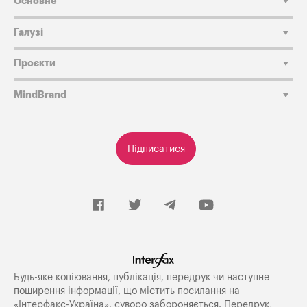
Основне
Галузі
Проєкти
MindBrand
Підписатися
Будь-яке копiювання, публiкацiя, передрук чи наступне
поширення iнформацiї, що мiстить посилання на
«Iнтерфакс-Україна», суворо забороняється. Передрук,